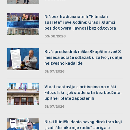
Niš bez tradicionalnih “Filmskih
susreta” i ove godine: Grad i glumci
bez dogovora, javnost bez odgovora
03/08/2026
Bivši predsednik niške Skupštine već 3
meseca odlaže odlazak u zatvor, i dalje
neizvesno kada ide
31/07/2026
Vlast nastavlja s pritiscima na niški
Filozofski – još studenata bez budžeta,
upitne i plate zaposlenih
31/07/2026
Niški Klinički dobio novog direktora koji
„radi što niko nije radio“ – briga o