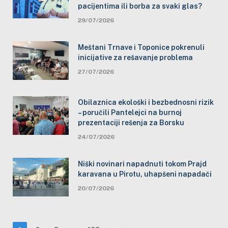
pacijentima ili borba za svaki glas?
29/07/2026
Meštani Trnave i Toponice pokrenuli
inicijative za rešavanje problema
27/07/2026
Obilaznica ekološki i bezbednosni rizik
– poručili Pantelejci na burnoj
prezentaciji rešenja za Borsku
24/07/2026
Niški novinari napadnuti tokom Prajd
karavana u Pirotu, uhapšeni napadači
20/07/2026