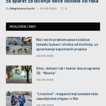
za aparat za lečenje dece obolele od raka
By
Magdalena Kostić
16/08/2024
0
ANALIZIRALI SMO
Niš i večiti problem pasa lutalica:
Između ljubavi i straha od životinja, uz
ignorisanje sopstvenih propisa
06/08/2026
Džez, domaći rok i teatar deo programa
32. “Nišvila”
05/08/2026
“Liceulice” – magazin koji pomaže teže
zapošljivima stigao i u Niš
04/08/2026