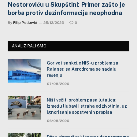
Nestoroviću u Skupštini: Primer zašto je
borba protiv dezinformacija neophodna
By
Filip Petković
25/12/2023
0
ANALIZIRALI SMO
Gorivo i sankcije NIS-u problem za
Rajaner, sa Aerodroma se nadaju
rešenju
07/08/2026
Niš i večiti problem pasa lutalica:
Između ljubavi i straha od životinja, uz
ignorisanje sopstvenih propisa
06/08/2026
Džez, domaći rok i teatar deo programa