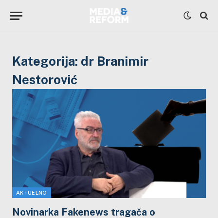
Kategorija:
dr Branimir
Nestorović
AKTUELNO
Novinarka Fakenews tragača o