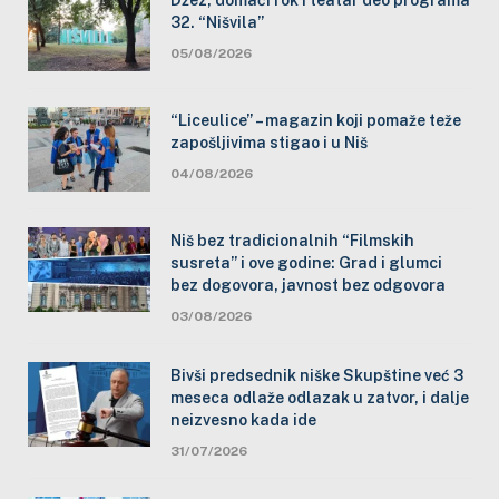
32. “Nišvila”
05/08/2026
“Liceulice” – magazin koji pomaže teže
zapošljivima stigao i u Niš
04/08/2026
Niš bez tradicionalnih “Filmskih
susreta” i ove godine: Grad i glumci
bez dogovora, javnost bez odgovora
03/08/2026
Bivši predsednik niške Skupštine već 3
meseca odlaže odlazak u zatvor, i dalje
neizvesno kada ide
31/07/2026