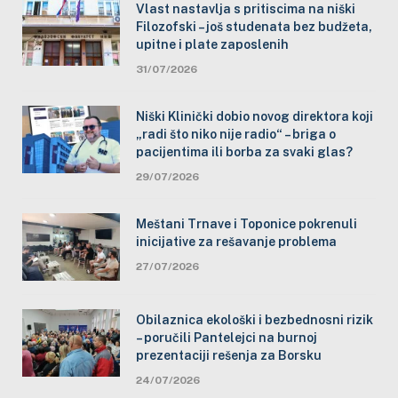
Vlast nastavlja s pritiscima na niški
Filozofski – još studenata bez budžeta,
upitne i plate zaposlenih
31/07/2026
Niški Klinički dobio novog direktora koji
„radi što niko nije radio“ – briga o
pacijentima ili borba za svaki glas?
29/07/2026
Meštani Trnave i Toponice pokrenuli
inicijative za rešavanje problema
27/07/2026
Obilaznica ekološki i bezbednosni rizik
– poručili Pantelejci na burnoj
prezentaciji rešenja za Borsku
24/07/2026