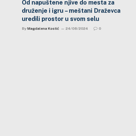
Od napuštene njive do mesta za
druženje i igru – meštani Draževca
uredili prostor u svom selu
By
Magdalena Kostić
24/08/2024
0