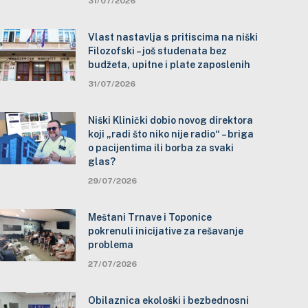
31/07/2026
Vlast nastavlja s pritiscima na niški
Filozofski – još studenata bez
budžeta, upitne i plate zaposlenih
31/07/2026
Niški Klinički dobio novog direktora
koji „radi što niko nije radio“ – briga
o pacijentima ili borba za svaki
glas?
29/07/2026
Meštani Trnave i Toponice
pokrenuli inicijative za rešavanje
problema
27/07/2026
Obilaznica ekološki i bezbednosni