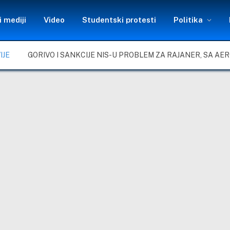
 mediji
Video
Studentski protesti
Politika
IJE