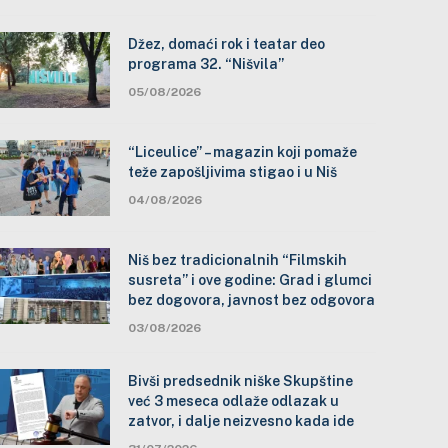
Džez, domaći rok i teatar deo
programa 32. “Nišvila”
05/08/2026
“Liceulice” – magazin koji pomaže
teže zapošljivima stigao i u Niš
04/08/2026
Niš bez tradicionalnih “Filmskih
susreta” i ove godine: Grad i glumci
bez dogovora, javnost bez odgovora
03/08/2026
Bivši predsednik niške Skupštine
već 3 meseca odlaže odlazak u
zatvor, i dalje neizvesno kada ide