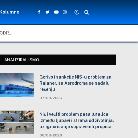
Kolumne
Facebook
Twitter
YouTube
Instagram
GORIVO I SANKCIJE NIS-U PROBLEM ZA RAJANER, SA AERODROMA SE NADAJU REŠENJU
ANALIZIRALI SMO
Gorivo i sankcije NIS-u problem za
Rajaner, sa Aerodroma se nadaju
rešenju
07/08/2026
Niš i večiti problem pasa lutalica:
Između ljubavi i straha od životinja,
uz ignorisanje sopstvenih propisa
06/08/2026