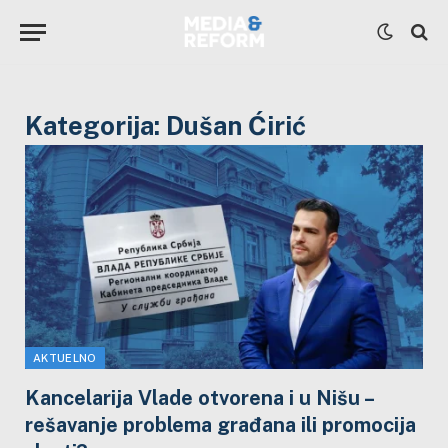
Kategorija:
Dušan Ćirić
AKTUELNO
Kancelarija Vlade otvorena i u Nišu –
rešavanje problema građana ili promocija