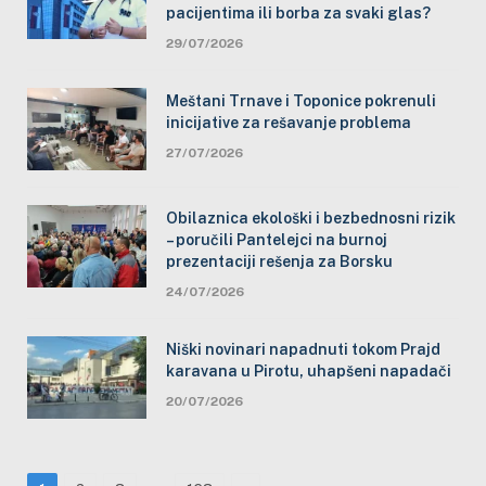
pacijentima ili borba za svaki glas?
29/07/2026
Meštani Trnave i Toponice pokrenuli
inicijative za rešavanje problema
27/07/2026
Obilaznica ekološki i bezbednosni rizik
– poručili Pantelejci na burnoj
prezentaciji rešenja za Borsku
24/07/2026
Niški novinari napadnuti tokom Prajd
karavana u Pirotu, uhapšeni napadači
20/07/2026