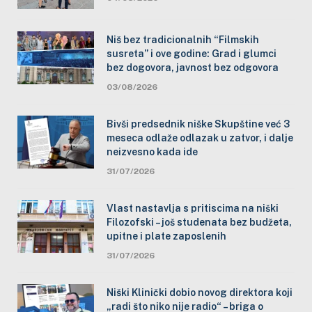
Niš bez tradicionalnih “Filmskih
susreta” i ove godine: Grad i glumci
bez dogovora, javnost bez odgovora
03/08/2026
Bivši predsednik niške Skupštine već 3
meseca odlaže odlazak u zatvor, i dalje
neizvesno kada ide
31/07/2026
Vlast nastavlja s pritiscima na niški
Filozofski – još studenata bez budžeta,
upitne i plate zaposlenih
31/07/2026
Niški Klinički dobio novog direktora koji
„radi što niko nije radio“ – briga o