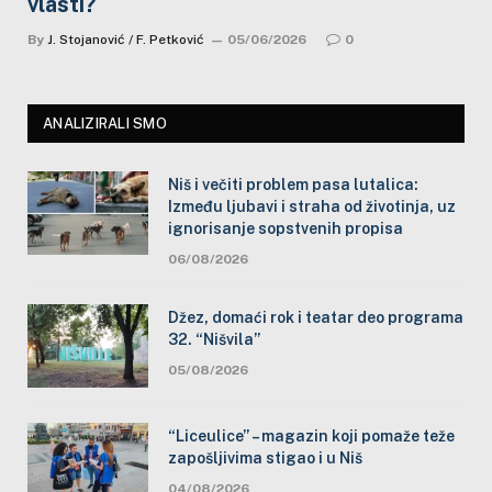
vlasti?
By
J. Stojanović / F. Petković
05/06/2026
0
ANALIZIRALI SMO
Niš i večiti problem pasa lutalica:
Između ljubavi i straha od životinja, uz
ignorisanje sopstvenih propisa
06/08/2026
Džez, domaći rok i teatar deo programa
32. “Nišvila”
05/08/2026
“Liceulice” – magazin koji pomaže teže
zapošljivima stigao i u Niš
04/08/2026