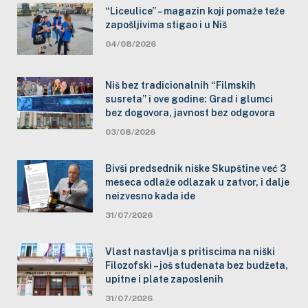
“Liceulice” – magazin koji pomaže teže
zapošljivima stigao i u Niš
04/08/2026
Niš bez tradicionalnih “Filmskih
susreta” i ove godine: Grad i glumci
bez dogovora, javnost bez odgovora
03/08/2026
Bivši predsednik niške Skupštine već 3
meseca odlaže odlazak u zatvor, i dalje
neizvesno kada ide
31/07/2026
Vlast nastavlja s pritiscima na niški
Filozofski – još studenata bez budžeta,
upitne i plate zaposlenih
31/07/2026