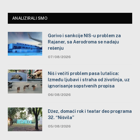
ANALIZIRALI SMO
Gorivo i sankcije NIS-u problem za
Rajaner, sa Aerodroma se nadaju
rešenju
07/08/2026
Niš i večiti problem pasa lutalica:
Između ljubavi i straha od životinja, uz
ignorisanje sopstvenih propisa
06/08/2026
Džez, domaći rok i teatar deo programa
32. “Nišvila”
05/08/2026