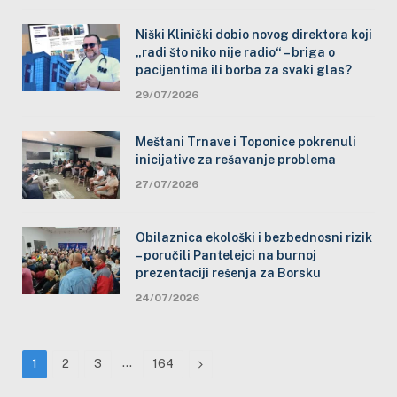
Niški Klinički dobio novog direktora koji
„radi što niko nije radio“ – briga o
pacijentima ili borba za svaki glas?
29/07/2026
Meštani Trnave i Toponice pokrenuli
inicijative za rešavanje problema
27/07/2026
Obilaznica ekološki i bezbednosni rizik
– poručili Pantelejci na burnoj
prezentaciji rešenja za Borsku
24/07/2026
…
Next
1
2
3
164