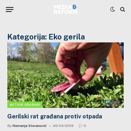
Kategorija:
Eko gerila
AKTIVNI GRAĐANI
Gerilski rat građana protiv otpada
By
Nemanja Stevanović
20/04/2019
0