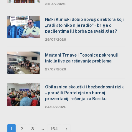
31/07/2026
Niški Klinički dobio novog direktora koji
„radi što niko nije radio“ – briga o
pacijentima ili borba za svaki glas?
29/07/2026
Meštani Trnave i Toponice pokrenuli
inicijative za rešavanje problema
27/07/2026
Obilaznica ekološki i bezbednosni rizik
– poručili Pantelejci na burnoj
prezentaciji rešenja za Borsku
24/07/2026
…
Next
1
2
3
164