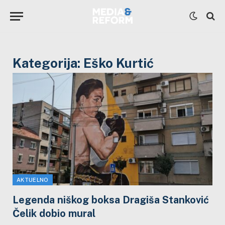
Kategorija:
Eško Kurtić
AKTUELNO
Legenda niškog boksa Dragiša Stanković
Čelik dobio mural