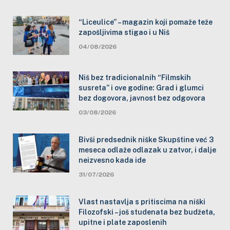
“Liceulice” – magazin koji pomaže teže
zapošljivima stigao i u Niš
04/08/2026
Niš bez tradicionalnih “Filmskih
susreta” i ove godine: Grad i glumci
bez dogovora, javnost bez odgovora
03/08/2026
Bivši predsednik niške Skupštine već 3
meseca odlaže odlazak u zatvor, i dalje
neizvesno kada ide
31/07/2026
Vlast nastavlja s pritiscima na niški
Filozofski – još studenata bez budžeta,
upitne i plate zaposlenih