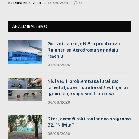
By
Dana Mitrovska
17/08/2021
0
ANALIZIRALI SMO
Gorivo i sankcije NIS-u problem za
Rajaner, sa Aerodroma se nadaju
rešenju
07/08/2026
Niš i večiti problem pasa lutalica:
Između ljubavi i straha od životinja, uz
ignorisanje sopstvenih propisa
06/08/2026
Džez, domaći rok i teatar deo programa
32. “Nišvila”
05/08/2026