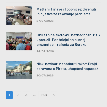
Meštani Trnave i Toponice pokrenuli
inicijative za rešavanje problema
27/07/2026
Obilaznica ekološki i bezbednosni rizik
– poručili Pantelejci na burnoj
prezentaciji rešenja za Borsku
24/07/2026
Niški novinari napadnuti tokom Prajd
karavana u Pirotu, uhapšeni napadači
20/07/2026
…
Next
1
2
3
163