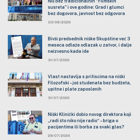
Niš bez tradicionalnih “Filmskih
susreta” i ove godine: Grad i glumci
bez dogovora, javnost bez odgovora
03/08/2026
Bivši predsednik niške Skupštine već 3
meseca odlaže odlazak u zatvor, i dalje
neizvesno kada ide
31/07/2026
Vlast nastavlja s pritiscima na niški
Filozofski – još studenata bez budžeta,
upitne i plate zaposlenih
31/07/2026
Niški Klinički dobio novog direktora koji
„radi što niko nije radio“ – briga o
pacijentima ili borba za svaki glas?
29/07/2026