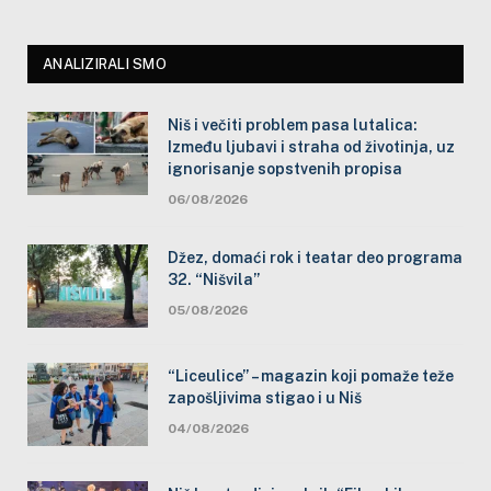
ANALIZIRALI SMO
Niš i večiti problem pasa lutalica:
Između ljubavi i straha od životinja, uz
ignorisanje sopstvenih propisa
06/08/2026
Džez, domaći rok i teatar deo programa
32. “Nišvila”
05/08/2026
“Liceulice” – magazin koji pomaže teže
zapošljivima stigao i u Niš
04/08/2026