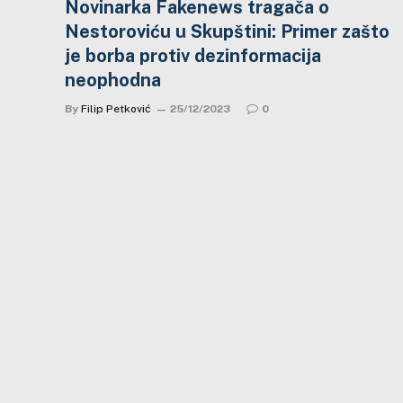
Novinarka Fakenews tragača o
Nestoroviću u Skupštini: Primer zašto
je borba protiv dezinformacija
neophodna
By
Filip Petković
25/12/2023
0