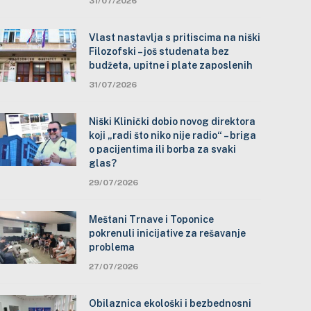
31/07/2026
Vlast nastavlja s pritiscima na niški
Filozofski – još studenata bez
budžeta, upitne i plate zaposlenih
31/07/2026
Niški Klinički dobio novog direktora
koji „radi što niko nije radio“ – briga
o pacijentima ili borba za svaki
glas?
29/07/2026
Meštani Trnave i Toponice
pokrenuli inicijative za rešavanje
problema
27/07/2026
Obilaznica ekološki i bezbednosni