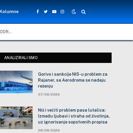
Kolumne
Facebook
Twitter
YouTube
Instagram
GORIVO I SANKCIJE NIS-U PROBLEM ZA RAJANER, SA AERODROMA SE NADAJU REŠENJU
ANALIZIRALI SMO
Gorivo i sankcije NIS-u problem za
Rajaner, sa Aerodroma se nadaju
rešenju
07/08/2026
Niš i večiti problem pasa lutalica:
Između ljubavi i straha od životinja,
uz ignorisanje sopstvenih propisa
06/08/2026