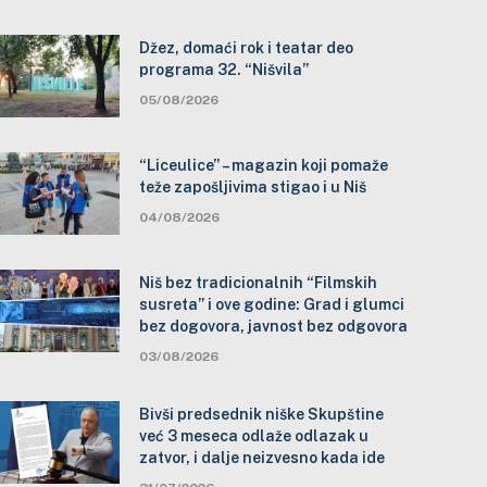
Džez, domaći rok i teatar deo
programa 32. “Nišvila”
05/08/2026
“Liceulice” – magazin koji pomaže
teže zapošljivima stigao i u Niš
04/08/2026
Niš bez tradicionalnih “Filmskih
susreta” i ove godine: Grad i glumci
bez dogovora, javnost bez odgovora
03/08/2026
Bivši predsednik niške Skupštine
već 3 meseca odlaže odlazak u
zatvor, i dalje neizvesno kada ide