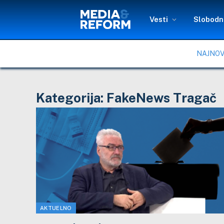
Vesti
Slobodni
NAJNOV
Kategorija:
FakeNews Tragač
AKTUELNO