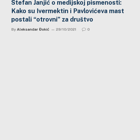
Stefan Janjić o medijskoj pismenosti:
Kako su Ivermektin i Pavlovićeva mast
postali “otrovni” za društvo
By
Aleksandar Đokić
29/10/2021
0