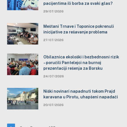
pacijentima ili borba za svaki glas?
29/07/2026
Meštani Trnave i Toponice pokrenuli
inicijative za rešavanje problema
27/07/2026
Obilaznica ekološki i bezbednosni rizik
– poručili Pantelejci na burnoj
prezentaciji rešenja za Borsku
24/07/2026
Niški novinari napadnuti tokom Prajd
karavana u Pirotu, uhapšeni napadači
20/07/2026