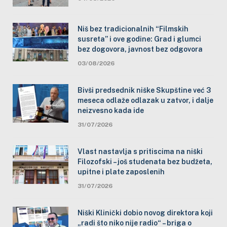
Niš bez tradicionalnih “Filmskih
susreta” i ove godine: Grad i glumci
bez dogovora, javnost bez odgovora
03/08/2026
Bivši predsednik niške Skupštine već 3
meseca odlaže odlazak u zatvor, i dalje
neizvesno kada ide
31/07/2026
Vlast nastavlja s pritiscima na niški
Filozofski – još studenata bez budžeta,
upitne i plate zaposlenih
31/07/2026
Niški Klinički dobio novog direktora koji
„radi što niko nije radio“ – briga o