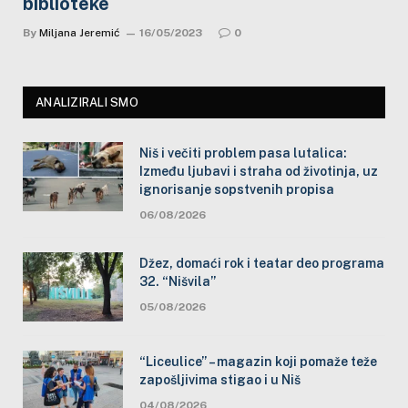
biblioteke
By
Miljana Jeremić
16/05/2023
0
ANALIZIRALI SMO
Niš i večiti problem pasa lutalica:
Između ljubavi i straha od životinja, uz
ignorisanje sopstvenih propisa
06/08/2026
Džez, domaći rok i teatar deo programa
32. “Nišvila”
05/08/2026
“Liceulice” – magazin koji pomaže teže
zapošljivima stigao i u Niš
04/08/2026