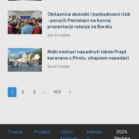
Obilaznica ekološki i bezbednosni rizik
– poručili Pantelejci na burnoj
prezentaciji rešenja za Borsku
24/07/2026
Niški novinari napadnuti tokom Prajd
karavana u Pirotu, uhapšeni napadači
20/07/2026
…
Next
1
2
3
163
O nama
Projekti
Uslovi
Impresu
2024.
korišćen
m
Mediare