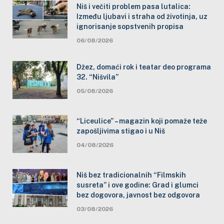
Niš i večiti problem pasa lutalica:
Između ljubavi i straha od životinja, uz
ignorisanje sopstvenih propisa
06/08/2026
Džez, domaći rok i teatar deo programa
32. “Nišvila”
05/08/2026
“Liceulice” – magazin koji pomaže teže
zapošljivima stigao i u Niš
04/08/2026
Niš bez tradicionalnih “Filmskih
susreta” i ove godine: Grad i glumci
bez dogovora, javnost bez odgovora
03/08/2026