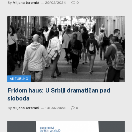
By
Miljana Jeremić
29/02/2024
0
AKTUELNO
Fridom haus: U Srbiji dramatičan pad
sloboda
By
Miljana Jeremić
13/03/2023
0