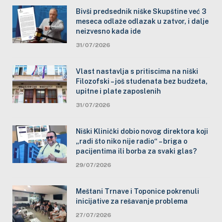
Bivši predsednik niške Skupštine već 3
meseca odlaže odlazak u zatvor, i dalje
neizvesno kada ide
31/07/2026
Vlast nastavlja s pritiscima na niški
Filozofski – još studenata bez budžeta,
upitne i plate zaposlenih
31/07/2026
Niški Klinički dobio novog direktora koji
„radi što niko nije radio“ – briga o
pacijentima ili borba za svaki glas?
29/07/2026
Meštani Trnave i Toponice pokrenuli
inicijative za rešavanje problema
27/07/2026