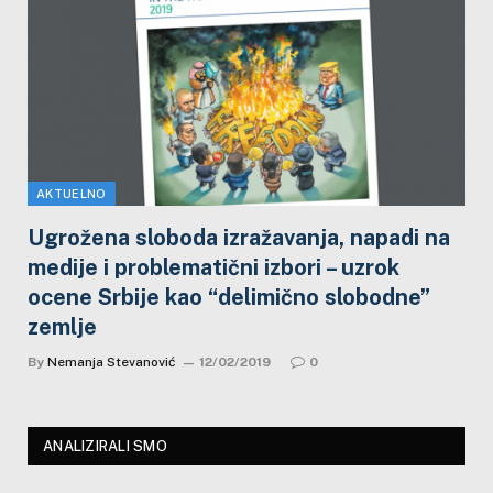
AKTUELNO
Ugrožena sloboda izražavanja, napadi na
medije i problematični izbori – uzrok
ocene Srbije kao “delimično slobodne”
zemlje
By
Nemanja Stevanović
12/02/2019
0
ANALIZIRALI SMO