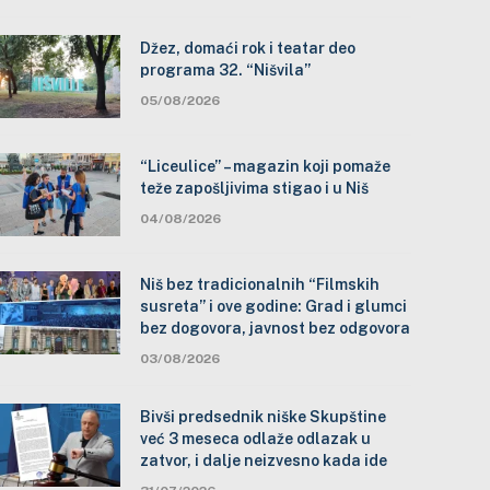
Džez, domaći rok i teatar deo
programa 32. “Nišvila”
05/08/2026
“Liceulice” – magazin koji pomaže
teže zapošljivima stigao i u Niš
04/08/2026
Niš bez tradicionalnih “Filmskih
susreta” i ove godine: Grad i glumci
bez dogovora, javnost bez odgovora
03/08/2026
Bivši predsednik niške Skupštine
već 3 meseca odlaže odlazak u
zatvor, i dalje neizvesno kada ide