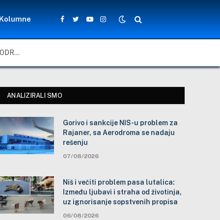
Kolumne
Facebook
Twitter
YouTube
Instagram
GORIVO I SANKCIJE NIS-U PROBLEM ZA RAJANER, SA AERODROMA SE NADAJU REŠENJU
ANALIZIRALI SMO
Gorivo i sankcije NIS-u problem za
Rajaner, sa Aerodroma se nadaju
rešenju
07/08/2026
Niš i večiti problem pasa lutalica:
Između ljubavi i straha od životinja,
uz ignorisanje sopstvenih propisa
06/08/2026