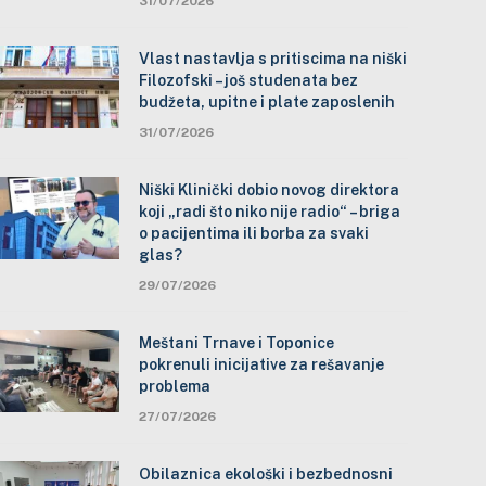
31/07/2026
Vlast nastavlja s pritiscima na niški
Filozofski – još studenata bez
budžeta, upitne i plate zaposlenih
31/07/2026
Niški Klinički dobio novog direktora
koji „radi što niko nije radio“ – briga
o pacijentima ili borba za svaki
glas?
29/07/2026
Meštani Trnave i Toponice
pokrenuli inicijative za rešavanje
problema
27/07/2026
Obilaznica ekološki i bezbednosni