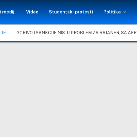
 mediji
Video
Studentski protesti
Politika
IJE