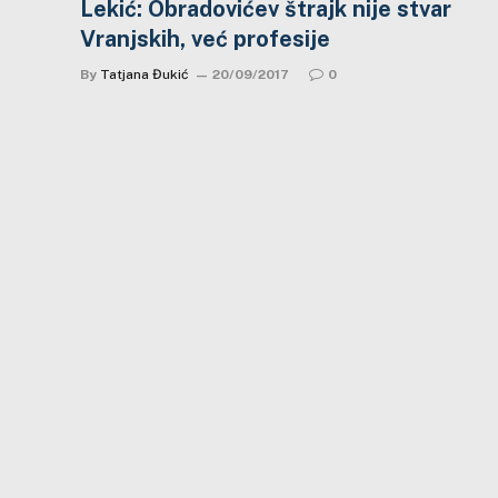
Lekić: Obradovićev štrajk nije stvar
Vranjskih, već profesije
By
Tatjana Đukić
20/09/2017
0