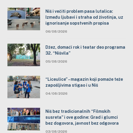
Niš i večiti problem pasa lutalica:
Između ljubavi i straha od životinja, uz
ignorisanje sopstvenih propisa
06/08/2026
Džez, domaći rok i teatar deo programa
32. “Nišvila”
05/08/2026
“Liceulice” – magazin koji pomaže teže
zapošljivima stigao i u Niš
04/08/2026
Niš bez tradicionalnih “Filmskih
susreta” i ove godine: Grad i glumci
bez dogovora, javnost bez odgovora
03/08/2026