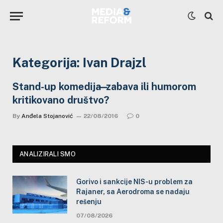
Kategorija:
Ivan Drajzl
Stand-up komedija ̶ zabava ili humorom
kritikovano društvo?
By
Anđela Stojanović
22/08/2016
0
ANALIZIRALI SMO
Gorivo i sankcije NIS-u problem za
Rajaner, sa Aerodroma se nadaju
rešenju
07/08/2026