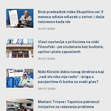
Bivši predsednik niške Skupštine već 3
meseca odlaže odlazak u zatvor, i dalje
neizvesno kada ide
31/07/2026
Vlast nastavlja s pritiscima na niški
Filozofski – još studenata bez budžeta,
upitne i plate zaposlenih
31/07/2026
Niški Klinički dobio novog direktora koji
„radi što niko nije radio“ – briga o
pacijentima ili borba za svaki glas?
29/07/2026
Meštani Trnave i Toponice pokrenuli
inicijative za rešavanje problema