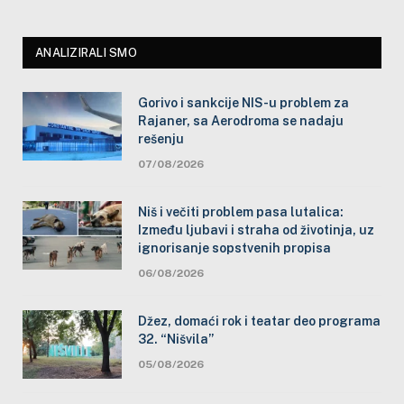
ANALIZIRALI SMO
Gorivo i sankcije NIS-u problem za
Rajaner, sa Aerodroma se nadaju
rešenju
07/08/2026
Niš i večiti problem pasa lutalica:
Između ljubavi i straha od životinja, uz
ignorisanje sopstvenih propisa
06/08/2026
Džez, domaći rok i teatar deo programa
32. “Nišvila”
05/08/2026