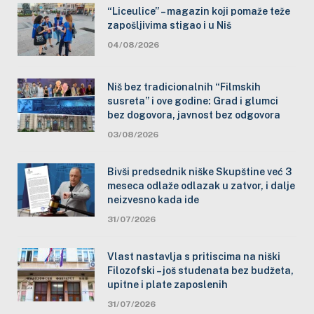
“Liceulice” – magazin koji pomaže teže
zapošljivima stigao i u Niš
04/08/2026
Niš bez tradicionalnih “Filmskih
susreta” i ove godine: Grad i glumci
bez dogovora, javnost bez odgovora
03/08/2026
Bivši predsednik niške Skupštine već 3
meseca odlaže odlazak u zatvor, i dalje
neizvesno kada ide
31/07/2026
Vlast nastavlja s pritiscima na niški
Filozofski – još studenata bez budžeta,
upitne i plate zaposlenih
31/07/2026