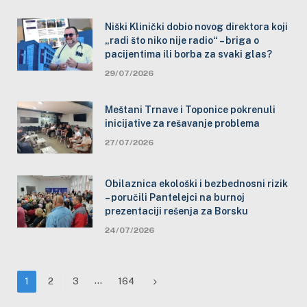
Niški Klinički dobio novog direktora koji
„radi što niko nije radio“ – briga o
pacijentima ili borba za svaki glas?
29/07/2026
Meštani Trnave i Toponice pokrenuli
inicijative za rešavanje problema
27/07/2026
Obilaznica ekološki i bezbednosni rizik
– poručili Pantelejci na burnoj
prezentaciji rešenja za Borsku
24/07/2026
…
Next
1
2
3
164