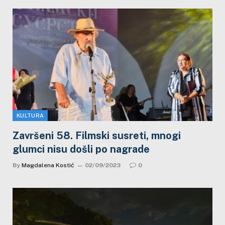
KULTURA
Završeni 58. Filmski susreti, mnogi
glumci nisu došli po nagrade
By
Magdalena Kostić
02/09/2023
0