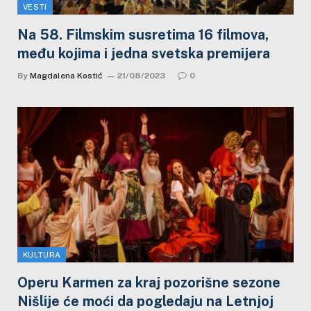
VESTI
Na 58. Filmskim susretima 16 filmova,
među kojima i jedna svetska premijera
By
Magdalena Kostić
21/08/2023
0
KULTURA
Operu Karmen za kraj pozorišne sezone
Nišlije će moći da pogledaju na Letnjoj