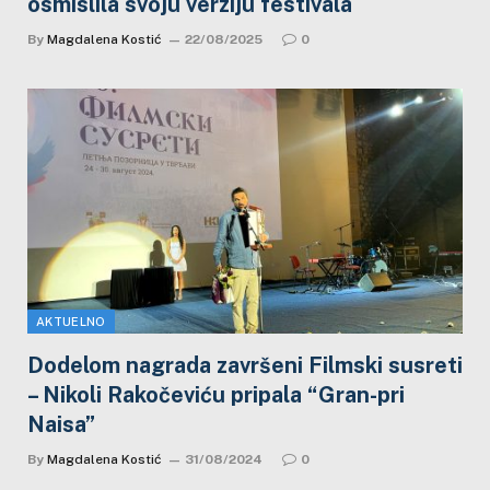
osmislila svoju verziju festivala
By
Magdalena Kostić
22/08/2025
0
AKTUELNO
Dodelom nagrada završeni Filmski susreti
– Nikoli Rakočeviću pripala “Gran-pri
Naisa”
By
Magdalena Kostić
31/08/2024
0