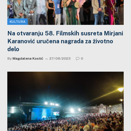
KULTURA
Na otvaranju 58. Filmskih susreta Mirjani
Karanović uručena nagrada za životno
delo
By
Magdalena Kostić
27/08/2023
0