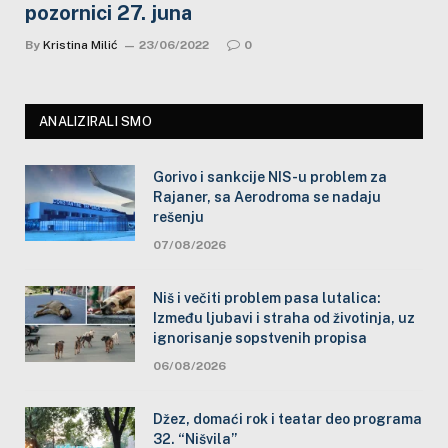
pozornici 27. juna
By
Kristina Milić
23/06/2022
0
ANALIZIRALI SMO
Gorivo i sankcije NIS-u problem za
Rajaner, sa Aerodroma se nadaju
rešenju
07/08/2026
Niš i večiti problem pasa lutalica:
Između ljubavi i straha od životinja, uz
ignorisanje sopstvenih propisa
06/08/2026
Džez, domaći rok i teatar deo programa
32. “Nišvila”