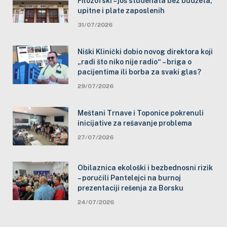
Filozofski – još studenata bez budžeta,
upitne i plate zaposlenih
31/07/2026
Niški Klinički dobio novog direktora koji
„radi što niko nije radio“ – briga o
pacijentima ili borba za svaki glas?
29/07/2026
Meštani Trnave i Toponice pokrenuli
inicijative za rešavanje problema
27/07/2026
Obilaznica ekološki i bezbednosni rizik
– poručili Pantelejci na burnoj
prezentaciji rešenja za Borsku
24/07/2026