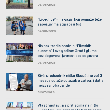
05/08/2026
“Liceulice” – magazin koji pomaže teže
zapošljivima stigao i u Niš
04/08/2026
Niš bez tradicionalnih “Filmskih
susreta” i ove godine: Grad i glumci
bez dogovora, javnost bez odgovora
03/08/2026
Bivši predsednik niške Skupštine već 3
meseca odlaže odlazak u zatvor, i dalje
neizvesno kada ide
31/07/2026
Vlast nastavlja s pritiscima na niški