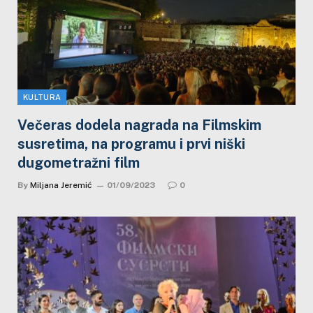
KULTURA
Večeras dodela nagrada na Filmskim
susretima, na programu i prvi niški
dugometražni film
By
Miljana Jeremić
01/09/2023
0