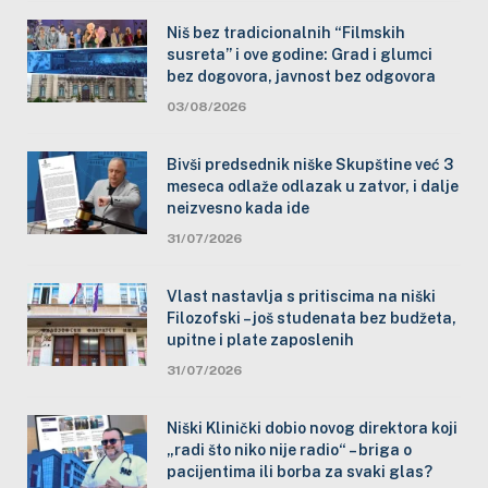
Niš bez tradicionalnih “Filmskih
susreta” i ove godine: Grad i glumci
bez dogovora, javnost bez odgovora
03/08/2026
Bivši predsednik niške Skupštine već 3
meseca odlaže odlazak u zatvor, i dalje
neizvesno kada ide
31/07/2026
Vlast nastavlja s pritiscima na niški
Filozofski – još studenata bez budžeta,
upitne i plate zaposlenih
31/07/2026
Niški Klinički dobio novog direktora koji
„radi što niko nije radio“ – briga o
pacijentima ili borba za svaki glas?