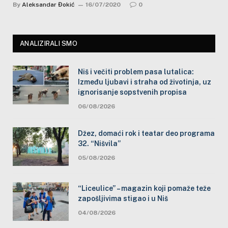
By
Aleksandar Đokić
16/07/2020
0
ANALIZIRALI SMO
Niš i večiti problem pasa lutalica:
Između ljubavi i straha od životinja, uz
ignorisanje sopstvenih propisa
06/08/2026
Džez, domaći rok i teatar deo programa
32. “Nišvila”
05/08/2026
“Liceulice” – magazin koji pomaže teže
zapošljivima stigao i u Niš
04/08/2026