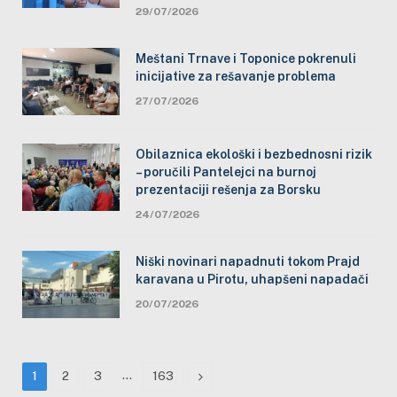
29/07/2026
Meštani Trnave i Toponice pokrenuli
inicijative za rešavanje problema
27/07/2026
Obilaznica ekološki i bezbednosni rizik
– poručili Pantelejci na burnoj
prezentaciji rešenja za Borsku
24/07/2026
Niški novinari napadnuti tokom Prajd
karavana u Pirotu, uhapšeni napadači
20/07/2026
…
Next
1
2
3
163