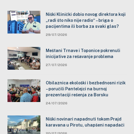
Niški Klinički dobio novog direktora koji
„radi što niko nije radio“ – briga o
pacijentima ili borba za svaki glas?
29/07/2026
Meštani Trnave i Toponice pokrenuli
inicijative za rešavanje problema
27/07/2026
Obilaznica ekološki i bezbednosni rizik
– poručili Pantelejci na burnoj
prezentaciji rešenja za Borsku
24/07/2026
Niški novinari napadnuti tokom Prajd
karavana u Pirotu, uhapšeni napadači
20/07/2026