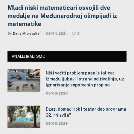
Mladi niški matematičari osvojili dve
medalje na Međunarodnoj olimpijadi iz
matematike
By
Dana Mitrovska
06/04/2021
0
ANALIZIRALI SMO
Niš i večiti problem pasa lutalica:
Između ljubavi i straha od životinja, uz
ignorisanje sopstvenih propisa
06/08/2026
Džez, domaći rok i teatar deo programa
32. “Nišvila”
05/08/2026