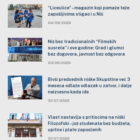
“Liceulice” – magazin koji pomaže teže
zapošljivima stigao i u Niš
04/08/2026
Niš bez tradicionalnih “Filmskih
susreta” i ove godine: Grad i glumci
bez dogovora, javnost bez odgovora
03/08/2026
Bivši predsednik niške Skupštine već 3
meseca odlaže odlazak u zatvor, i dalje
neizvesno kada ide
31/07/2026
Vlast nastavlja s pritiscima na niški
Filozofski – još studenata bez budžeta,
upitne i plate zaposlenih
31/07/2026