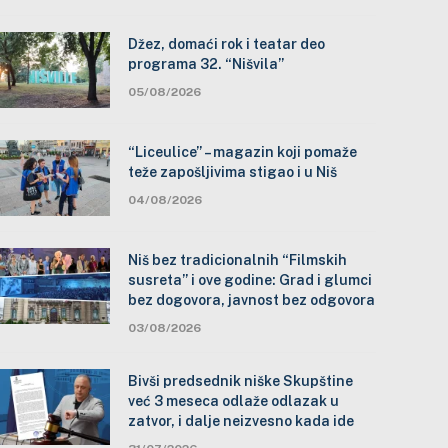
Džez, domaći rok i teatar deo
programa 32. “Nišvila”
05/08/2026
“Liceulice” – magazin koji pomaže
teže zapošljivima stigao i u Niš
04/08/2026
Niš bez tradicionalnih “Filmskih
susreta” i ove godine: Grad i glumci
bez dogovora, javnost bez odgovora
03/08/2026
Bivši predsednik niške Skupštine
već 3 meseca odlaže odlazak u
zatvor, i dalje neizvesno kada ide