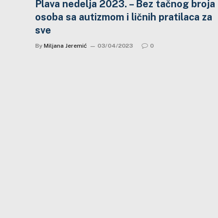
Plava nedelja 2023. – Bez tačnog broja
osoba sa autizmom i ličnih pratilaca za
sve
By
Miljana Jeremić
03/04/2023
0