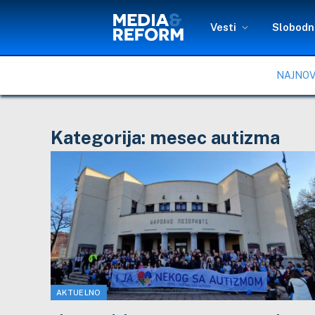
Vesti
Slobodni
NAJNOV
Kategorija:
mesec autizma
AKTUELNO