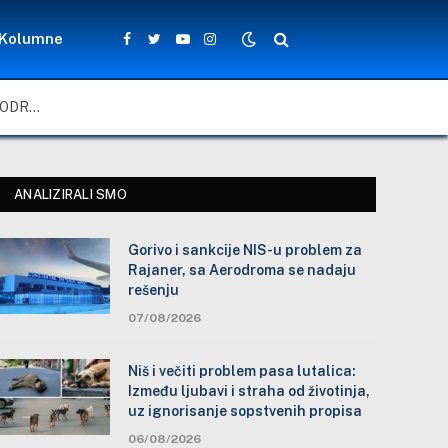
Kolumne
Facebook
Twitter
YouTube
Instagram
GORIVO I SANKCIJE NIS-U PROBLEM ZA RAJANER, SA AERODROMA SE NADAJU REŠENJU
ANALIZIRALI SMO
Gorivo i sankcije NIS-u problem za
Rajaner, sa Aerodroma se nadaju
rešenju
07/08/2026
Niš i večiti problem pasa lutalica:
Između ljubavi i straha od životinja,
uz ignorisanje sopstvenih propisa
06/08/2026