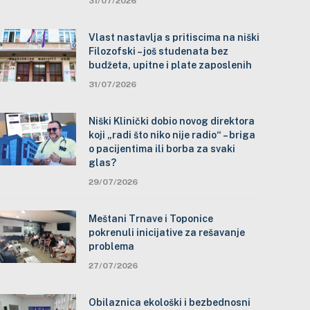
31/07/2026
Vlast nastavlja s pritiscima na niški
Filozofski – još studenata bez
budžeta, upitne i plate zaposlenih
31/07/2026
Niški Klinički dobio novog direktora
koji „radi što niko nije radio“ – briga
o pacijentima ili borba za svaki
glas?
29/07/2026
Meštani Trnave i Toponice
pokrenuli inicijative za rešavanje
problema
27/07/2026
Obilaznica ekološki i bezbednosni