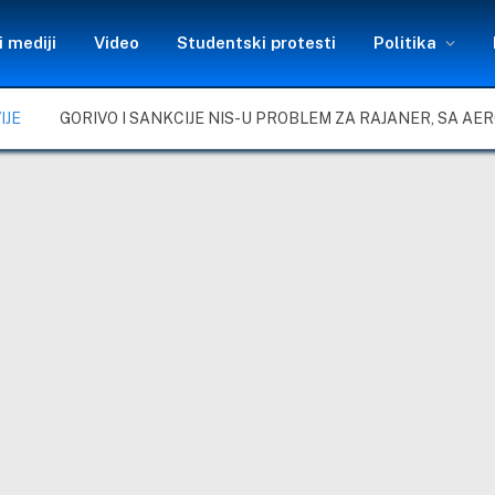
 mediji
Video
Studentski protesti
Politika
IJE