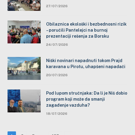
27/07/2026
Obilaznica ekološki i bezbednosni rizik
– poručili Pantelejci na burnoj
prezentaciji rešenja za Borsku
24/07/2026
Niški novinari napadnuti tokom Prajd
karavana u Pirotu, uhapšeni napadači
20/07/2026
Pod lupom stručnjaka: Da li je Niš dobio
program koji može da smanji
zagađenje vazduha?
18/07/2026