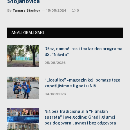
Stojanovića
By
Tamara Stankov
15/05/2024
0
ANALIZIRALI SMO
Džez, domaći rok i teatar deo programa
32. “Nišvila”
05/08/2026
“Liceulice” – magazin koji pomaže teže
zapošljivima stigao i u Niš
04/08/2026
Niš bez tradicionalnih “Filmskih
susreta” i ove godine: Grad i glumci
bez dogovora, javnost bez odgovora