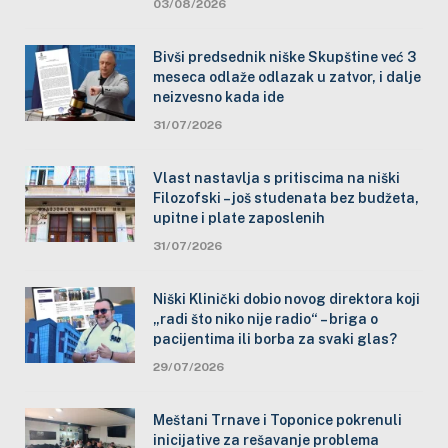
03/08/2026
Bivši predsednik niške Skupštine već 3
meseca odlaže odlazak u zatvor, i dalje
neizvesno kada ide
31/07/2026
Vlast nastavlja s pritiscima na niški
Filozofski – još studenata bez budžeta,
upitne i plate zaposlenih
31/07/2026
Niški Klinički dobio novog direktora koji
„radi što niko nije radio“ – briga o
pacijentima ili borba za svaki glas?
29/07/2026
Meštani Trnave i Toponice pokrenuli
inicijative za rešavanje problema