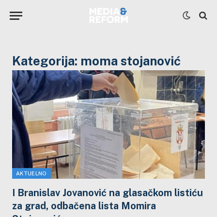
Kategorija:
moma stojanović
AKTUELNO
I Branislav Jovanović na glasačkom listiću
za grad, odbačena lista Momira