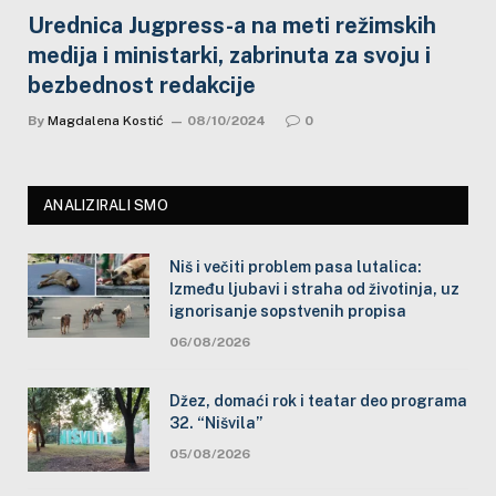
Urednica Jugpress-a na meti režimskih
medija i ministarki, zabrinuta za svoju i
bezbednost redakcije
By
Magdalena Kostić
08/10/2024
0
ANALIZIRALI SMO
Niš i večiti problem pasa lutalica:
Između ljubavi i straha od životinja, uz
ignorisanje sopstvenih propisa
06/08/2026
Džez, domaći rok i teatar deo programa
32. “Nišvila”
05/08/2026