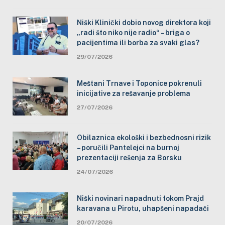
Niški Klinički dobio novog direktora koji
„radi što niko nije radio“ – briga o
pacijentima ili borba za svaki glas?
29/07/2026
Meštani Trnave i Toponice pokrenuli
inicijative za rešavanje problema
27/07/2026
Obilaznica ekološki i bezbednosni rizik
– poručili Pantelejci na burnoj
prezentaciji rešenja za Borsku
24/07/2026
Niški novinari napadnuti tokom Prajd
karavana u Pirotu, uhapšeni napadači
20/07/2026