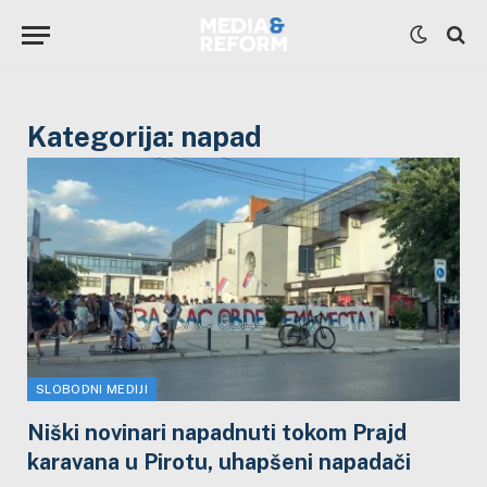
Kategorija:
napad
SLOBODNI MEDIJI
Niški novinari napadnuti tokom Prajd
karavana u Pirotu, uhapšeni napadači