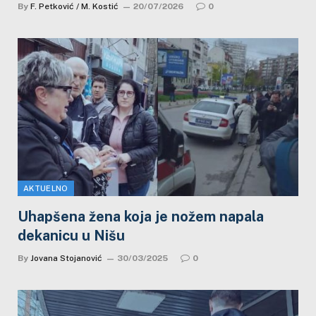
By
F. Petković / M. Kostić
20/07/2026
0
AKTUELNO
Uhapšena žena koja je nožem napala
dekanicu u Nišu
By
Jovana Stojanović
30/03/2025
0