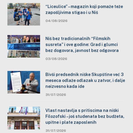
“Liceulice” – magazin koji pomaže teže
zapošljivima stigao i u Niš
04/08/2026
Niš bez tradicionalnih “Filmskih
susreta” i ove godine: Grad i glumci
bez dogovora, javnost bez odgovora
03/08/2026
Bivši predsednik niške Skupštine već 3
meseca odlaže odlazak u zatvor, i dalje
neizvesno kada ide
31/07/2026
Vlast nastavlja s pritiscima na niški
Filozofski – još studenata bez budžeta,
upitne i plate zaposlenih
31/07/2026