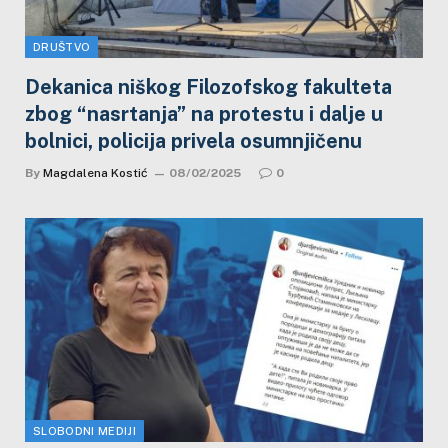
DRUŠTVO
Dekanica niškog Filozofskog fakulteta
zbog “nasrtanja” na protestu i dalje u
bolnici, policija privela osumnjičenu
By
Magdalena Kostić
08/02/2025
0
SLOBODNI MEDIJI