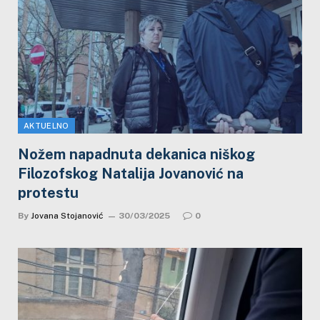
AKTUELNO
Nožem napadnuta dekanica niškog
Filozofskog Natalija Jovanović na
protestu
By
Jovana Stojanović
30/03/2025
0