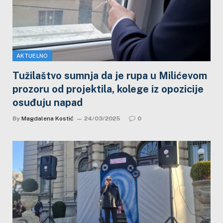
AKTUELNO
Tužilaštvo sumnja da je rupa u Milićevom
prozoru od projektila, kolege iz opozicije
osuđuju napad
By
Magdalena Kostić
24/03/2025
0