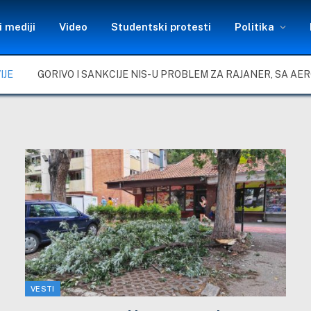
 mediji
Video
Studentski protesti
Politika
IJE
VESTI