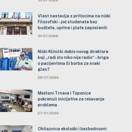
31/07/2026
Vlast nastavlja s pritiscima na niški
Filozofski – još studenata bez
budžeta, upitne i plate zaposlenih
31/07/2026
Niški Klinički dobio novog direktora
koji „radi što niko nije radio“ – briga
o pacijentima ili borba za svaki
glas?
29/07/2026
Meštani Trnave i Toponice
pokrenuli inicijative za rešavanje
problema
27/07/2026
Obilaznica ekološki i bezbednosni