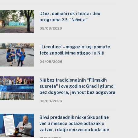
Džez, domaći rok i teatar deo
programa 32. “Nišvila”
05/08/2026
“Liceulice” – magazin koji pomaže
teže zapošljivima stigao i u Niš
04/08/2026
Niš bez tradicionalnih “Filmskih
susreta” i ove godine: Grad i glumci
bez dogovora, javnost bez odgovora
03/08/2026
Bivši predsednik niške Skupštine
već 3 meseca odlaže odlazak u
zatvor, i dalje neizvesno kada ide