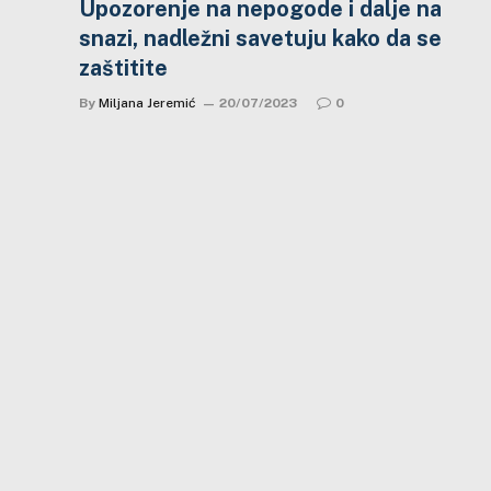
Upozorenje na nepogode i dalje na
snazi, nadležni savetuju kako da se
zaštitite
By
Miljana Jeremić
20/07/2023
0