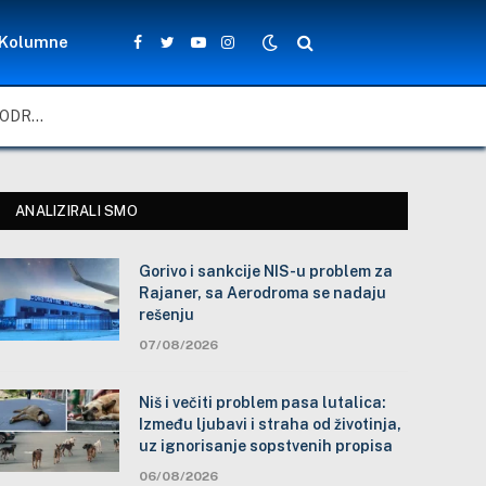
Kolumne
Facebook
Twitter
YouTube
Instagram
GORIVO I SANKCIJE NIS-U PROBLEM ZA RAJANER, SA AERODROMA SE NADAJU REŠENJU
ANALIZIRALI SMO
Gorivo i sankcije NIS-u problem za
Rajaner, sa Aerodroma se nadaju
rešenju
07/08/2026
Niš i večiti problem pasa lutalica:
Između ljubavi i straha od životinja,
uz ignorisanje sopstvenih propisa
06/08/2026