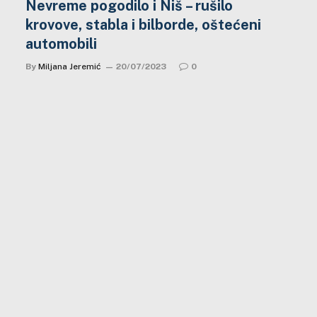
Nevreme pogodilo i Niš – rušilo
krovove, stabla i bilborde, oštećeni
automobili
By
Miljana Jeremić
20/07/2023
0