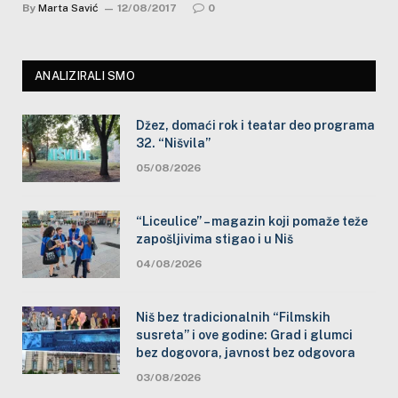
By
Marta Savić
12/08/2017
0
ANALIZIRALI SMO
Džez, domaći rok i teatar deo programa
32. “Nišvila”
05/08/2026
“Liceulice” – magazin koji pomaže teže
zapošljivima stigao i u Niš
04/08/2026
Niš bez tradicionalnih “Filmskih
susreta” i ove godine: Grad i glumci
bez dogovora, javnost bez odgovora
03/08/2026