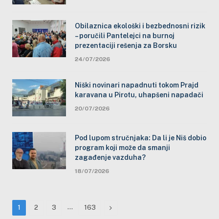
Obilaznica ekološki i bezbednosni rizik
– poručili Pantelejci na burnoj
prezentaciji rešenja za Borsku
24/07/2026
Niški novinari napadnuti tokom Prajd
karavana u Pirotu, uhapšeni napadači
20/07/2026
Pod lupom stručnjaka: Da li je Niš dobio
program koji može da smanji
zagađenje vazduha?
18/07/2026
…
Next
1
2
3
163