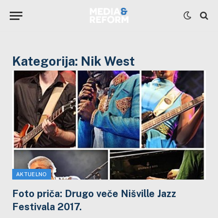
Kategorija:
Nik West
AKTUELNO
Foto priča: Drugo veče Nišville Jazz
Festivala 2017.