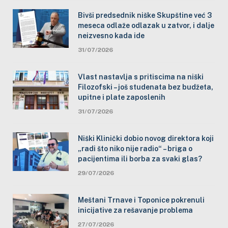
Bivši predsednik niške Skupštine već 3
meseca odlaže odlazak u zatvor, i dalje
neizvesno kada ide
31/07/2026
Vlast nastavlja s pritiscima na niški
Filozofski – još studenata bez budžeta,
upitne i plate zaposlenih
31/07/2026
Niški Klinički dobio novog direktora koji
„radi što niko nije radio“ – briga o
pacijentima ili borba za svaki glas?
29/07/2026
Meštani Trnave i Toponice pokrenuli
inicijative za rešavanje problema
27/07/2026