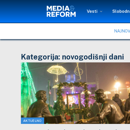
Vesti
Slobodni
NAJNOV
Kategorija:
novogodišnji dani
AKTUELNO