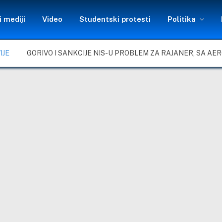
 mediji
Video
Studentski protesti
Politika
IJE