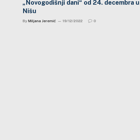
„Novogodišnji dani“ od 24. decembra u
Nišu
By
Miljana Jeremić
19/12/2022
0