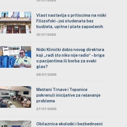
31/07/2026
Vlast nastavlja s pritiscima na niški
Filozofski – još studenata bez
budžeta, upitne i plate zaposlenih
31/07/2026
Niški Klinički dobio novog direktora
koji „radi što niko nije radio“ – briga
o pacijentima ili borba za svaki
glas?
29/07/2026
Meštani Trnave i Toponice
pokrenuli inicijative za rešavanje
problema
27/07/2026
Obilaznica ekološki i bezbednosni