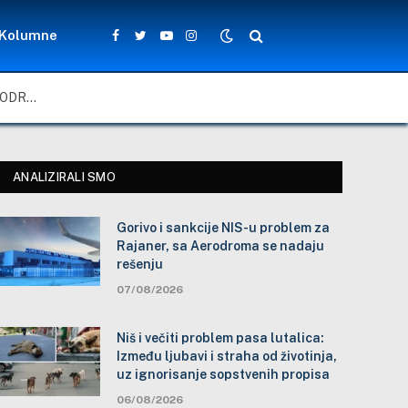
Kolumne
Facebook
Twitter
YouTube
Instagram
GORIVO I SANKCIJE NIS-U PROBLEM ZA RAJANER, SA AERODROMA SE NADAJU REŠENJU
ANALIZIRALI SMO
Gorivo i sankcije NIS-u problem za
Rajaner, sa Aerodroma se nadaju
rešenju
07/08/2026
Niš i večiti problem pasa lutalica:
Između ljubavi i straha od životinja,
uz ignorisanje sopstvenih propisa
06/08/2026