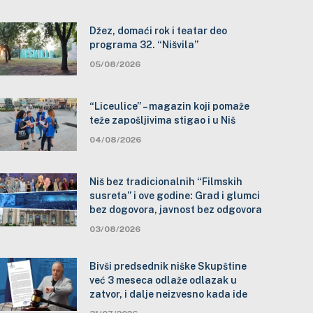
Džez, domaći rok i teatar deo
programa 32. “Nišvila”
05/08/2026
“Liceulice” – magazin koji pomaže
teže zapošljivima stigao i u Niš
04/08/2026
Niš bez tradicionalnih “Filmskih
susreta” i ove godine: Grad i glumci
bez dogovora, javnost bez odgovora
03/08/2026
Bivši predsednik niške Skupštine
već 3 meseca odlaže odlazak u
zatvor, i dalje neizvesno kada ide