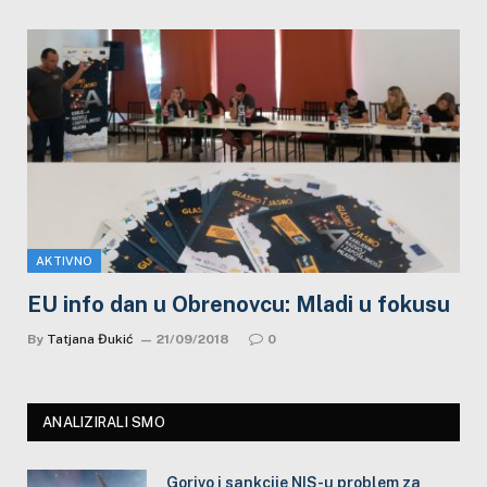
AKTIVNO
EU info dan u Obrenovcu: Mladi u fokusu
By
Tatjana Đukić
21/09/2018
0
ANALIZIRALI SMO
Gorivo i sankcije NIS-u problem za