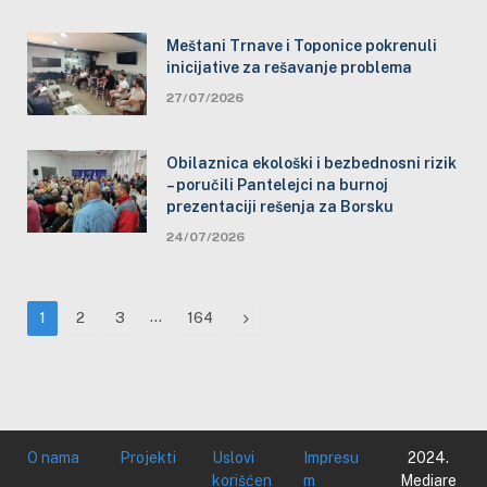
Meštani Trnave i Toponice pokrenuli
inicijative za rešavanje problema
27/07/2026
Obilaznica ekološki i bezbednosni rizik
– poručili Pantelejci na burnoj
prezentaciji rešenja za Borsku
24/07/2026
…
Next
1
2
3
164
O nama
Projekti
Uslovi
Impresu
2024.
korišćen
m
Mediare