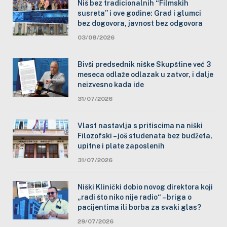
Niš bez tradicionalnih “Filmskih
susreta” i ove godine: Grad i glumci
bez dogovora, javnost bez odgovora
03/08/2026
Bivši predsednik niške Skupštine već 3
meseca odlaže odlazak u zatvor, i dalje
neizvesno kada ide
31/07/2026
Vlast nastavlja s pritiscima na niški
Filozofski – još studenata bez budžeta,
upitne i plate zaposlenih
31/07/2026
Niški Klinički dobio novog direktora koji
„radi što niko nije radio“ – briga o
pacijentima ili borba za svaki glas?
29/07/2026