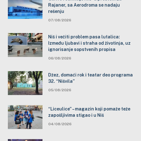
Rajaner, sa Aerodroma se nadaju
rešenju
07/08/2026
Niš i večiti problem pasa lutalica:
Između ljubavi i straha od životinja, uz
ignorisanje sopstvenih propisa
06/08/2026
Džez, domaći rok i teatar deo programa
32. “Nišvila”
05/08/2026
“Liceulice” – magazin koji pomaže teže
zapošljivima stigao i u Niš
04/08/2026