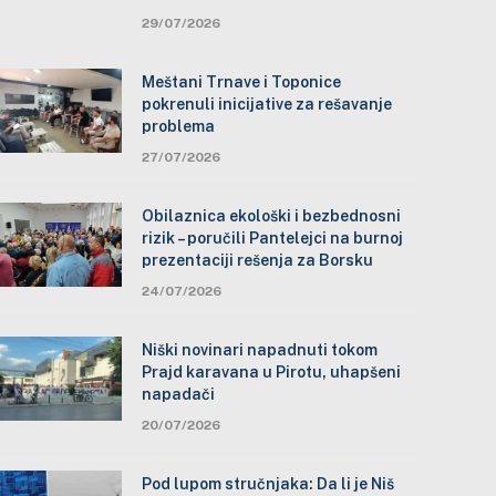
29/07/2026
Meštani Trnave i Toponice
pokrenuli inicijative za rešavanje
problema
27/07/2026
Obilaznica ekološki i bezbednosni
rizik – poručili Pantelejci na burnoj
prezentaciji rešenja za Borsku
24/07/2026
Niški novinari napadnuti tokom
Prajd karavana u Pirotu, uhapšeni
napadači
20/07/2026
Pod lupom stručnjaka: Da li je Niš