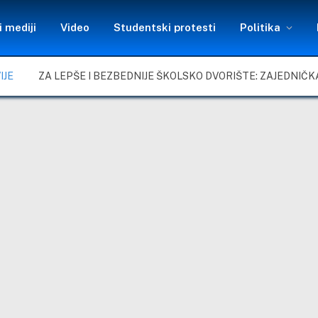
 mediji
Video
Studentski protesti
Politika
IJE