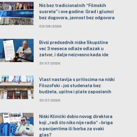
Niš bez tradicionalnih “Filmskih
susreta” i ove godine: Grad i glumci
bez dogovora, javnost bez odgovora
03/08/2026
Bivši predsednik niške Skupštine
već 3 meseca odlaže odlazak u
zatvor, i dalje neizvesno kada ide
31/07/2026
Vlast nastavlja s pritiscima na niški
Filozofski – još studenata bez
budžeta, upitne i plate zaposlenih
31/07/2026
Niški Klinički dobio novog direktora
koji „radi što niko nije radio“ – briga
o pacijentima ili borba za svaki
glas?