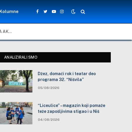
Kolumne
Facebook
Twitter
YouTube
Instagram
ZA LEPŠE I BEZBEDNIJE ŠKOLSKO DVORIŠTE: ZAJEDNIČKA AKCIJA MEŠTANA, NASTAVNIKA I ĐAKA U SELU VLASE KOD VRANJA
ANALIZIRALI SMO
Džez, domaći rok i teatar deo
programa 32. “Nišvila”
05/08/2026
“Liceulice” – magazin koji pomaže
teže zapošljivima stigao i u Niš
04/08/2026