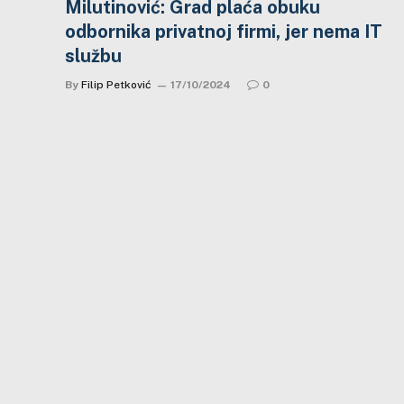
Milutinović: Grad plaća obuku
odbornika privatnoj firmi, jer nema IT
službu
By
Filip Petković
17/10/2024
0