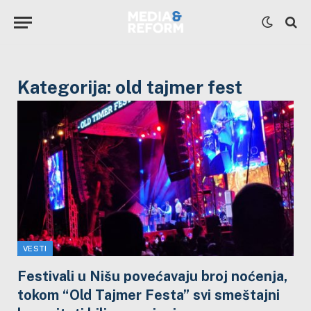
Kategorija:
old tajmer fest
VESTI
Festivali u Nišu povećavaju broj noćenja,
tokom “Old Tajmer Festa” svi smeštajni