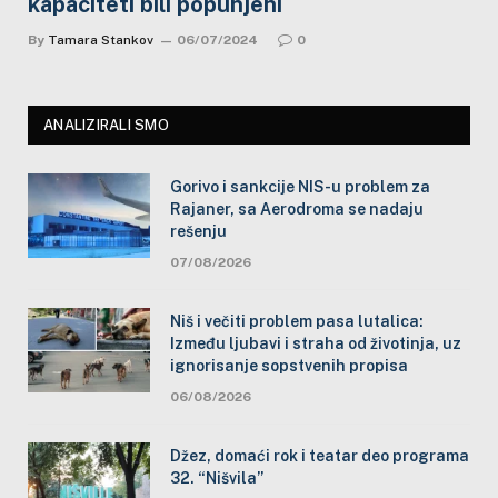
kapaciteti bili popunjeni
By
Tamara Stankov
06/07/2024
0
ANALIZIRALI SMO
Gorivo i sankcije NIS-u problem za
Rajaner, sa Aerodroma se nadaju
rešenju
07/08/2026
Niš i večiti problem pasa lutalica:
Između ljubavi i straha od životinja, uz
ignorisanje sopstvenih propisa
06/08/2026
Džez, domaći rok i teatar deo programa
32. “Nišvila”