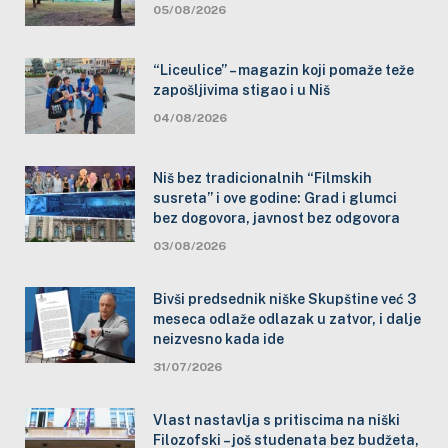
05/08/2026
“Liceulice” – magazin koji pomaže teže
zapošljivima stigao i u Niš
04/08/2026
Niš bez tradicionalnih “Filmskih
susreta” i ove godine: Grad i glumci
bez dogovora, javnost bez odgovora
03/08/2026
Bivši predsednik niške Skupštine već 3
meseca odlaže odlazak u zatvor, i dalje
neizvesno kada ide
31/07/2026
Vlast nastavlja s pritiscima na niški
Filozofski – još studenata bez budžeta,