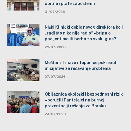
upitne i plate zaposlenih
31/07/2026
Niški Klinički dobio novog direktora koji
„radi što niko nije radio“ – briga o
pacijentima ili borba za svaki glas?
29/07/2026
Meštani Trnave i Toponice pokrenuli
inicijative za rešavanje problema
27/07/2026
Obilaznica ekološki i bezbednosni rizik
– poručili Pantelejci na burnoj
prezentaciji rešenja za Borsku
24/07/2026