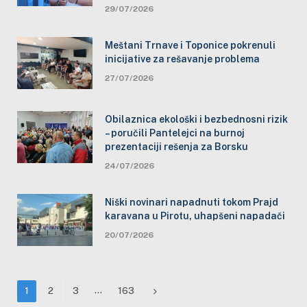
29/07/2026
Meštani Trnave i Toponice pokrenuli
inicijative za rešavanje problema
27/07/2026
Obilaznica ekološki i bezbednosni rizik
– poručili Pantelejci na burnoj
prezentaciji rešenja za Borsku
24/07/2026
Niški novinari napadnuti tokom Prajd
karavana u Pirotu, uhapšeni napadači
20/07/2026
…
Next
1
2
3
163