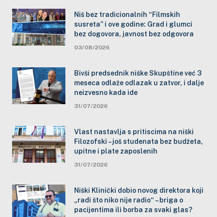
Niš bez tradicionalnih “Filmskih
susreta” i ove godine: Grad i glumci
bez dogovora, javnost bez odgovora
03/08/2026
Bivši predsednik niške Skupštine već 3
meseca odlaže odlazak u zatvor, i dalje
neizvesno kada ide
31/07/2026
Vlast nastavlja s pritiscima na niški
Filozofski – još studenata bez budžeta,
upitne i plate zaposlenih
31/07/2026
Niški Klinički dobio novog direktora koji
„radi što niko nije radio“ – briga o
pacijentima ili borba za svaki glas?