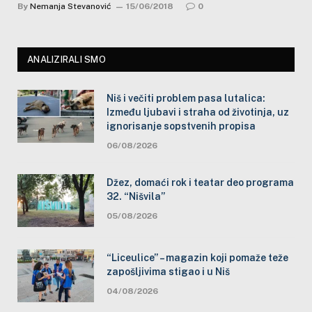
By
Nemanja Stevanović
15/06/2018
0
ANALIZIRALI SMO
Niš i večiti problem pasa lutalica:
Između ljubavi i straha od životinja, uz
ignorisanje sopstvenih propisa
06/08/2026
Džez, domaći rok i teatar deo programa
32. “Nišvila”
05/08/2026
“Liceulice” – magazin koji pomaže teže
zapošljivima stigao i u Niš
04/08/2026