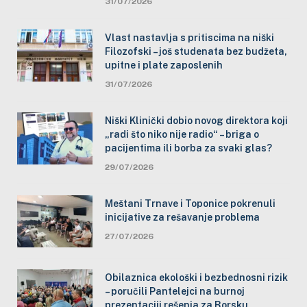
31/07/2026
Vlast nastavlja s pritiscima na niški
Filozofski – još studenata bez budžeta,
upitne i plate zaposlenih
31/07/2026
Niški Klinički dobio novog direktora koji
„radi što niko nije radio“ – briga o
pacijentima ili borba za svaki glas?
29/07/2026
Meštani Trnave i Toponice pokrenuli
inicijative za rešavanje problema
27/07/2026
Obilaznica ekološki i bezbednosni rizik
– poručili Pantelejci na burnoj
prezentaciji rešenja za Borsku