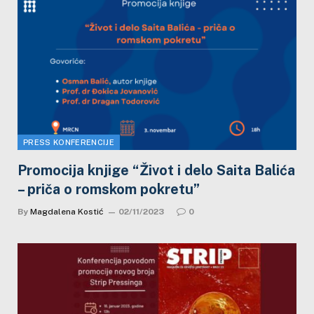
PRESS KONFERENCIJE
Promocija knjige “Život i delo Saita Balića
– priča o romskom pokretu”
By
Magdalena Kostić
02/11/2023
0