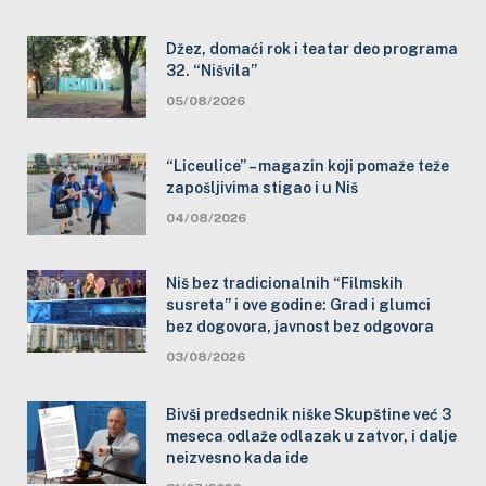
Džez, domaći rok i teatar deo programa
32. “Nišvila”
05/08/2026
“Liceulice” – magazin koji pomaže teže
zapošljivima stigao i u Niš
04/08/2026
Niš bez tradicionalnih “Filmskih
susreta” i ove godine: Grad i glumci
bez dogovora, javnost bez odgovora
03/08/2026
Bivši predsednik niške Skupštine već 3
meseca odlaže odlazak u zatvor, i dalje
neizvesno kada ide