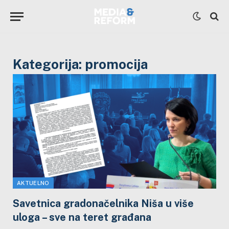
Kategorija:
promocija
AKTUELNO
Savetnica gradonačelnika Niša u više
uloga – sve na teret građana