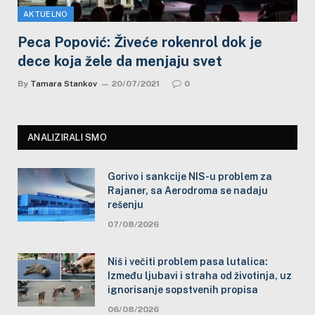
AKTUELNO
Peca Popović: Živeće rokenrol dok je
dece koja žele da menjaju svet
By
Tamara Stankov
20/07/2021
0
ANALIZIRALI SMO
Gorivo i sankcije NIS-u problem za
Rajaner, sa Aerodroma se nadaju
rešenju
07/08/2026
Niš i večiti problem pasa lutalica:
Između ljubavi i straha od životinja, uz
ignorisanje sopstvenih propisa
06/08/2026