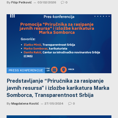
By
Filip Petković
03/02/2026
0
PRESS KONFERENCIJE
Predstavljanje “Priručnika za rasipanje
javnih resursa” i izložbe karikatura Marka
Somborca, Transparentnost Srbija
By
Magdalena Kostić
27/05/2024
0