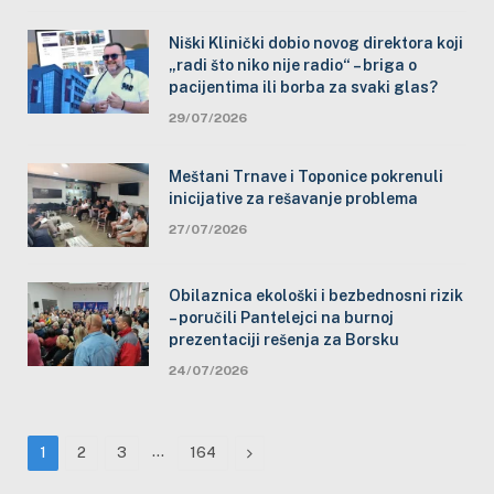
Niški Klinički dobio novog direktora koji
„radi što niko nije radio“ – briga o
pacijentima ili borba za svaki glas?
29/07/2026
Meštani Trnave i Toponice pokrenuli
inicijative za rešavanje problema
27/07/2026
Obilaznica ekološki i bezbednosni rizik
– poručili Pantelejci na burnoj
prezentaciji rešenja za Borsku
24/07/2026
…
Next
1
2
3
164