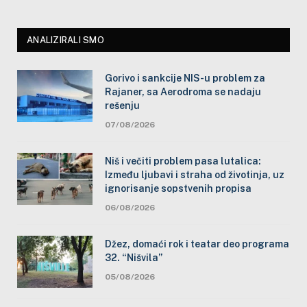
ANALIZIRALI SMO
Gorivo i sankcije NIS-u problem za
Rajaner, sa Aerodroma se nadaju
rešenju
07/08/2026
Niš i večiti problem pasa lutalica:
Između ljubavi i straha od životinja, uz
ignorisanje sopstvenih propisa
06/08/2026
Džez, domaći rok i teatar deo programa
32. “Nišvila”
05/08/2026