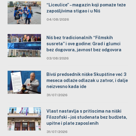
“Liceulice” – magazin koji pomaže teže
zapošljivima stigao i u Niš
04/08/2026
Niš bez tradicionalnih “Filmskih
susreta” i ove godine: Grad i glumci
bez dogovora, javnost bez odgovora
03/08/2026
Bivši predsednik niške Skupštine već 3
meseca odlaže odlazak u zatvor, i dalje
neizvesno kada ide
31/07/2026
Vlast nastavlja s pritiscima na niški
Filozofski – još studenata bez budžeta,
upitne i plate zaposlenih
31/07/2026