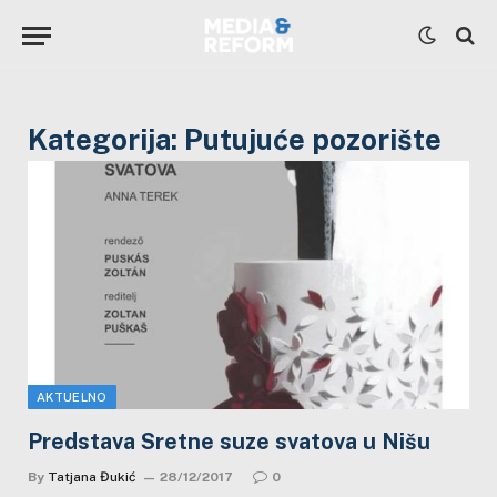
Kategorija:
Putujuće pozorište
AKTUELNO
Predstava Sretne suze svatova u Nišu
By
Tatjana Đukić
28/12/2017
0