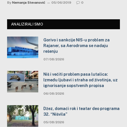
By
Nemanja Stevanović
05/06/2019
0
ANALIZIRALI SMO
Gorivo i sankcije NIS-u problem za
Rajaner, sa Aerodroma se nadaju
rešenju
07/08/2026
Niš i večiti problem pasa lutalica:
Između ljubavi i straha od životinja, uz
ignorisanje sopstvenih propisa
06/08/2026
Džez, domaći rok i teatar deo programa
32. “Nišvila”
05/08/2026