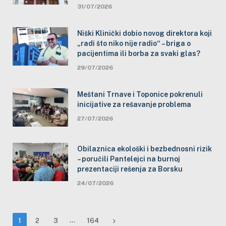
31/07/2026
Niški Klinički dobio novog direktora koji
„radi što niko nije radio“ – briga o
pacijentima ili borba za svaki glas?
29/07/2026
Meštani Trnave i Toponice pokrenuli
inicijative za rešavanje problema
27/07/2026
Obilaznica ekološki i bezbednosni rizik
– poručili Pantelejci na burnoj
prezentaciji rešenja za Borsku
24/07/2026
…
Next
1
2
3
164