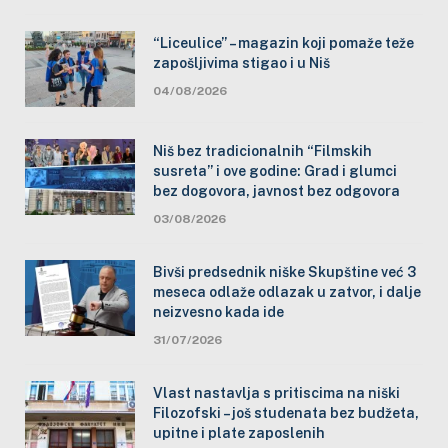
“Liceulice” – magazin koji pomaže teže
zapošljivima stigao i u Niš
04/08/2026
Niš bez tradicionalnih “Filmskih
susreta” i ove godine: Grad i glumci
bez dogovora, javnost bez odgovora
03/08/2026
Bivši predsednik niške Skupštine već 3
meseca odlaže odlazak u zatvor, i dalje
neizvesno kada ide
31/07/2026
Vlast nastavlja s pritiscima na niški
Filozofski – još studenata bez budžeta,
upitne i plate zaposlenih