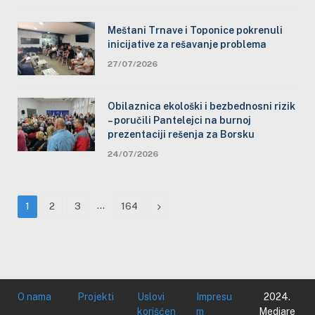
Meštani Trnave i Toponice pokrenuli
inicijative za rešavanje problema
27/07/2026
Obilaznica ekološki i bezbednosni rizik
– poručili Pantelejci na burnoj
prezentaciji rešenja za Borsku
24/07/2026
…
Next
1
2
3
164
O nama
Projekti
Uslovi
Impresu
2024.
korišćen
m
Mediare