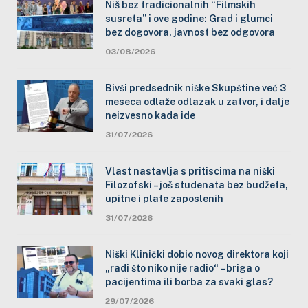
Niš bez tradicionalnih “Filmskih
susreta” i ove godine: Grad i glumci
bez dogovora, javnost bez odgovora
03/08/2026
Bivši predsednik niške Skupštine već 3
meseca odlaže odlazak u zatvor, i dalje
neizvesno kada ide
31/07/2026
Vlast nastavlja s pritiscima na niški
Filozofski – još studenata bez budžeta,
upitne i plate zaposlenih
31/07/2026
Niški Klinički dobio novog direktora koji
„radi što niko nije radio“ – briga o
pacijentima ili borba za svaki glas?
29/07/2026