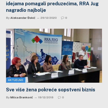
idejama pomagali preduzećima, RRA Jug
nagradio najbolje
By
Aleksandar Đokić
29/12/2020
0
AKTUELNO
Sve više žena pokreće sopstveni biznis
By
Milica Branković
19/12/2018
0