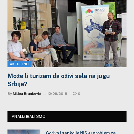
AKTUELNO
Može li turizam da oživi sela na jugu
Srbije?
By
Milica Branković
12/09/2018
0
ANALIZIRALI SMO
Gorivo i sankcije NIS-u problem za