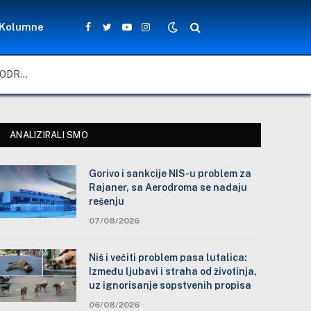
Kolumne
Facebook
Twitter
YouTube
Instagram
GORIVO I SANKCIJE NIS-U PROBLEM ZA RAJANER, SA AERODROMA SE NADAJU REŠENJU
ANALIZIRALI SMO
Gorivo i sankcije NIS-u problem za
Rajaner, sa Aerodroma se nadaju
rešenju
07/08/2026
Niš i večiti problem pasa lutalica:
Između ljubavi i straha od životinja,
uz ignorisanje sopstvenih propisa
06/08/2026