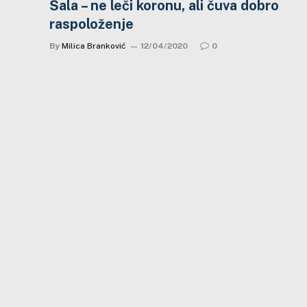
Šala – ne leči koronu, ali čuva dobro
raspoloženje
By
Milica Branković
12/04/2020
0