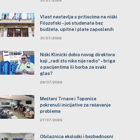
31/07/2026
Vlast nastavlja s pritiscima na niški
Filozofski – još studenata bez
budžeta, upitne i plate zaposlenih
31/07/2026
Niški Klinički dobio novog direktora
koji „radi što niko nije radio“ – briga
o pacijentima ili borba za svaki
glas?
29/07/2026
Meštani Trnave i Toponice
pokrenuli inicijative za rešavanje
problema
27/07/2026
Obilaznica ekološki i bezbednosni