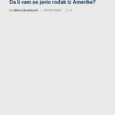
Da li vam se javio rođak iz Amerike?
By
Milica Branković
30/01/2020
0