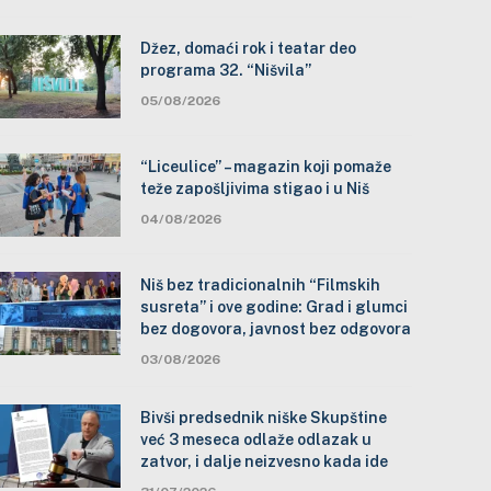
Džez, domaći rok i teatar deo
programa 32. “Nišvila”
05/08/2026
“Liceulice” – magazin koji pomaže
teže zapošljivima stigao i u Niš
04/08/2026
Niš bez tradicionalnih “Filmskih
susreta” i ove godine: Grad i glumci
bez dogovora, javnost bez odgovora
03/08/2026
Bivši predsednik niške Skupštine
već 3 meseca odlaže odlazak u
zatvor, i dalje neizvesno kada ide