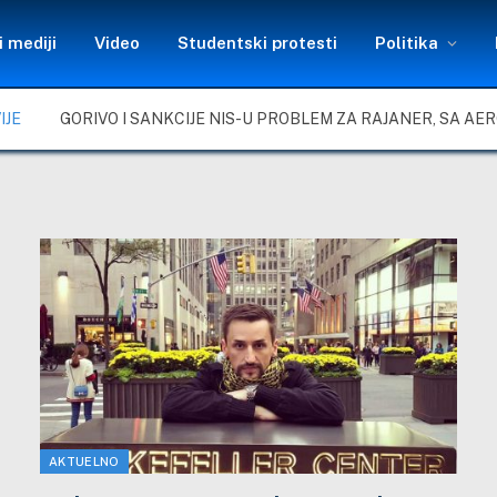
 mediji
Video
Studentski protesti
Politika
IJE
AKTUELNO