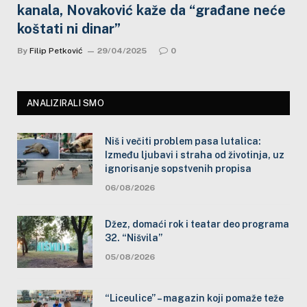
kanala, Novaković kaže da “građane neće
koštati ni dinar”
By
Filip Petković
29/04/2025
0
ANALIZIRALI SMO
Niš i večiti problem pasa lutalica:
Između ljubavi i straha od životinja, uz
ignorisanje sopstvenih propisa
06/08/2026
Džez, domaći rok i teatar deo programa
32. “Nišvila”
05/08/2026
“Liceulice” – magazin koji pomaže teže