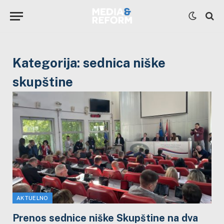
Kategorija:
sednica niške
skupštine
AKTUELNO
Prenos sednice niške Skupštine na dva