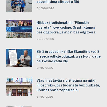
zapošljivima stigao i u Niš
04/08/2026
Niš bez tradicionalnih “Filmskih
susreta” i ove godine: Grad i glumci
bez dogovora, javnost bez odgovora
03/08/2026
Bivši predsednik niške Skupštine već 3
meseca odlaže odlazak u zatvor, i dalje
neizvesno kada ide
31/07/2026
Vlast nastavlja s pritiscima na niški
Filozofski – još studenata bez budžeta,
upitne i plate zaposlenih
31/07/2026