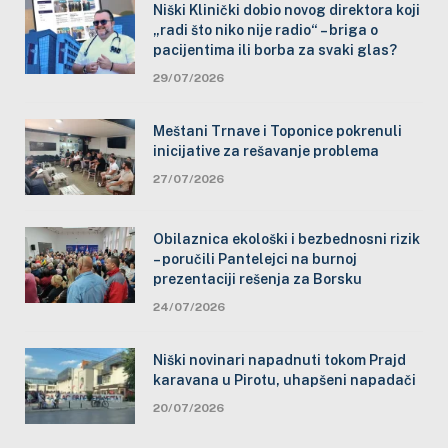
Niški Klinički dobio novog direktora koji
„radi što niko nije radio“ – briga o
pacijentima ili borba za svaki glas?
29/07/2026
Meštani Trnave i Toponice pokrenuli
inicijative za rešavanje problema
27/07/2026
Obilaznica ekološki i bezbednosni rizik
– poručili Pantelejci na burnoj
prezentaciji rešenja za Borsku
24/07/2026
Niški novinari napadnuti tokom Prajd
karavana u Pirotu, uhapšeni napadači
20/07/2026