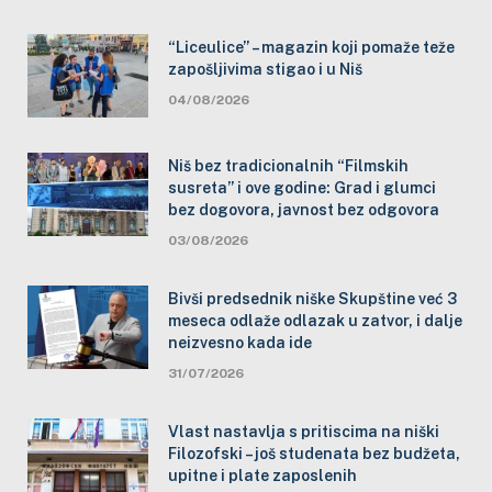
“Liceulice” – magazin koji pomaže teže
zapošljivima stigao i u Niš
04/08/2026
Niš bez tradicionalnih “Filmskih
susreta” i ove godine: Grad i glumci
bez dogovora, javnost bez odgovora
03/08/2026
Bivši predsednik niške Skupštine već 3
meseca odlaže odlazak u zatvor, i dalje
neizvesno kada ide
31/07/2026
Vlast nastavlja s pritiscima na niški
Filozofski – još studenata bez budžeta,
upitne i plate zaposlenih