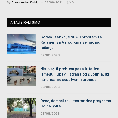
By
Aleksandar Đokić
03/09/2021
0
ANALIZIRALI SMO
Gorivo i sankcije NIS-u problem za
Rajaner, sa Aerodroma se nadaju
rešenju
07/08/2026
Niš i večiti problem pasa lutalica:
Između ljubavi i straha od životinja, uz
ignorisanje sopstvenih propisa
06/08/2026
Džez, domaći rok i teatar deo programa
32. “Nišvila”
05/08/2026