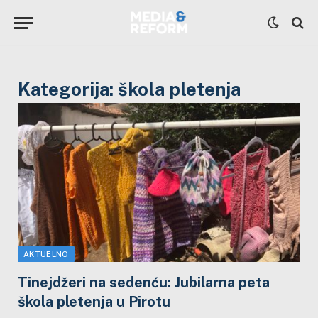
Kategorija:
škola pletenja
AKTUELNO
Tinejdžeri na sedenću: Jubilarna peta
škola pletenja u Pirotu