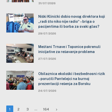
31/07/2026
Niški Klinički dobio novog direktora koji
„radi što niko nije radio“ – briga o
pacijentima ili borba za svaki glas?
29/07/2026
Meštani Trnave i Toponice pokrenuli
inicijative za rešavanje problema
27/07/2026
Obilaznica ekološki i bezbednosni rizik
– poručili Pantelejci na burnoj
prezentaciji rešenja za Borsku
24/07/2026
…
Next
1
2
3
164