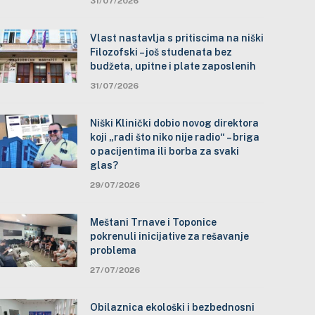
31/07/2026
Vlast nastavlja s pritiscima na niški
Filozofski – još studenata bez
budžeta, upitne i plate zaposlenih
31/07/2026
Niški Klinički dobio novog direktora
koji „radi što niko nije radio“ – briga
o pacijentima ili borba za svaki
glas?
29/07/2026
Meštani Trnave i Toponice
pokrenuli inicijative za rešavanje
problema
27/07/2026
Obilaznica ekološki i bezbednosni