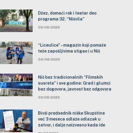
Džez, domaći rok i teatar deo
programa 32. “Nišvila”
05/08/2026
“Liceulice” – magazin koji pomaže
teže zapošljivima stigao i u Niš
04/08/2026
Niš bez tradicionalnih “Filmskih
susreta” i ove godine: Grad i glumci
bez dogovora, javnost bez odgovora
03/08/2026
Bivši predsednik niške Skupštine
već 3 meseca odlaže odlazak u
zatvor, i dalje neizvesno kada ide