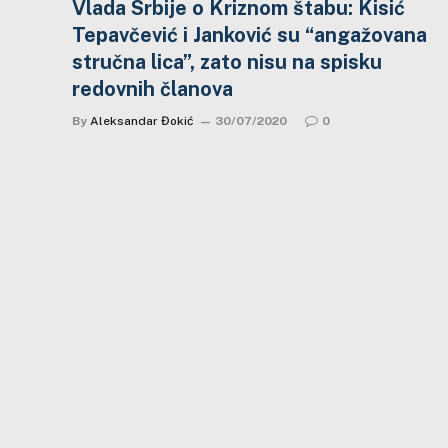
Vlada Srbije o Kriznom štabu: Kisić
Tepavčević i Janković su “angažovana
stručna lica”, zato nisu na spisku
redovnih članova
By
Aleksandar Đokić
30/07/2020
0