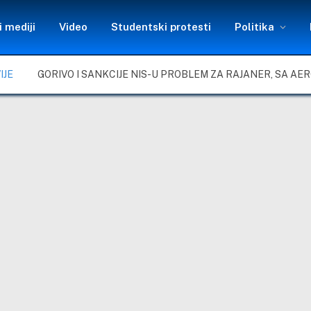
 mediji
Video
Studentski protesti
Politika
IJE