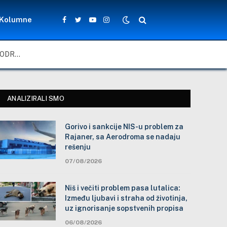
Kolumne
Facebook
Twitter
YouTube
Instagram
GORIVO I SANKCIJE NIS-U PROBLEM ZA RAJANER, SA AERODROMA SE NADAJU REŠENJU
ANALIZIRALI SMO
Gorivo i sankcije NIS-u problem za
Rajaner, sa Aerodroma se nadaju
rešenju
07/08/2026
Niš i večiti problem pasa lutalica:
Između ljubavi i straha od životinja,
uz ignorisanje sopstvenih propisa
06/08/2026