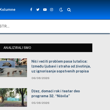
Kolumne
Facebook
Twitter
YouTube
Instagram
NIŠ I VEČITI PROBLEM PASA LUTALICA: IZMEĐU LJUBAVI I STRAHA OD ŽIVOTINJA, UZ IGNORISANJE SOPSTVENIH PROPISA
ANALIZIRALI SMO
Niš i večiti problem pasa lutalica:
Između ljubavi i straha od životinja,
uz ignorisanje sopstvenih propisa
06/08/2026
Džez, domaći rok i teatar deo
programa 32. “Nišvila”
05/08/2026