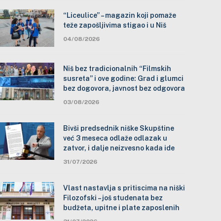
“Liceulice” – magazin koji pomaže
teže zapošljivima stigao i u Niš
04/08/2026
Niš bez tradicionalnih “Filmskih
susreta” i ove godine: Grad i glumci
bez dogovora, javnost bez odgovora
03/08/2026
Bivši predsednik niške Skupštine
već 3 meseca odlaže odlazak u
zatvor, i dalje neizvesno kada ide
31/07/2026
Vlast nastavlja s pritiscima na niški
Filozofski – još studenata bez
budžeta, upitne i plate zaposlenih