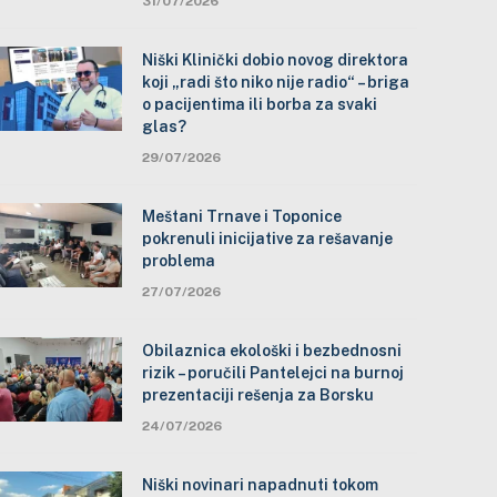
31/07/2026
Niški Klinički dobio novog direktora
koji „radi što niko nije radio“ – briga
o pacijentima ili borba za svaki
glas?
29/07/2026
Meštani Trnave i Toponice
pokrenuli inicijative za rešavanje
problema
27/07/2026
Obilaznica ekološki i bezbednosni
rizik – poručili Pantelejci na burnoj
prezentaciji rešenja za Borsku
24/07/2026
Niški novinari napadnuti tokom