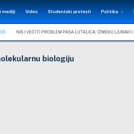
 mediji
Video
Studentski protesti
Politika
IJE
olekularnu biologiju