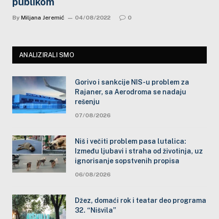
publikom
By
Miljana Jeremić
04/08/2022
0
ANALIZIRALI SMO
Gorivo i sankcije NIS-u problem za
Rajaner, sa Aerodroma se nadaju
rešenju
07/08/2026
Niš i večiti problem pasa lutalica:
Između ljubavi i straha od životinja, uz
ignorisanje sopstvenih propisa
06/08/2026
Džez, domaći rok i teatar deo programa
32. “Nišvila”