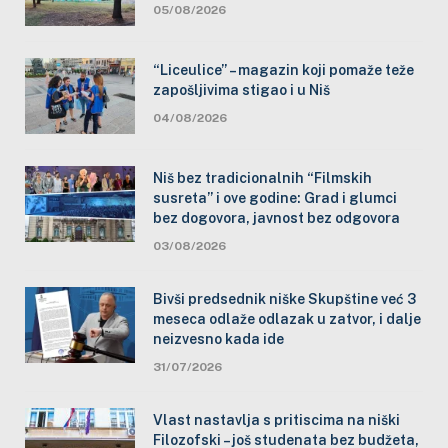
05/08/2026
“Liceulice” – magazin koji pomaže teže
zapošljivima stigao i u Niš
04/08/2026
Niš bez tradicionalnih “Filmskih
susreta” i ove godine: Grad i glumci
bez dogovora, javnost bez odgovora
03/08/2026
Bivši predsednik niške Skupštine već 3
meseca odlaže odlazak u zatvor, i dalje
neizvesno kada ide
31/07/2026
Vlast nastavlja s pritiscima na niški
Filozofski – još studenata bez budžeta,