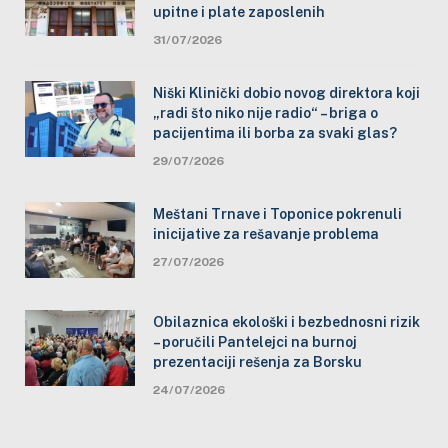
upitne i plate zaposlenih
31/07/2026
Niški Klinički dobio novog direktora koji
„radi što niko nije radio“ – briga o
pacijentima ili borba za svaki glas?
29/07/2026
Meštani Trnave i Toponice pokrenuli
inicijative za rešavanje problema
27/07/2026
Obilaznica ekološki i bezbednosni rizik
– poručili Pantelejci na burnoj
prezentaciji rešenja za Borsku
24/07/2026