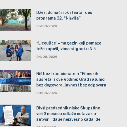
Džez, domaći rok i teatar deo
programa 32. “Nišvila”
05/08/2026
“Liceulice” – magazin koji pomaže
teže zapošljivima stigao i u Niš
04/08/2026
Niš bez tradicionalnih “Filmskih
susreta” i ove godine: Grad i glumci
bez dogovora, javnost bez odgovora
03/08/2026
Bivši predsednik niške Skupštine
već 3 meseca odlaže odlazak u
zatvor, i dalje neizvesno kada ide