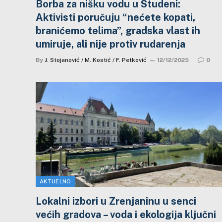
Borba za nišku vodu u Studeni:
Aktivisti poručuju “nećete kopati,
branićemo telima”, gradska vlast ih
umiruje, ali nije protiv rudarenja
By
J. Stojanović / M. Kostić / F. Petković
12/12/2025
0
AKTUELNO
Lokalni izbori u Zrenjaninu u senci
većih gradova – voda i ekologija ključni