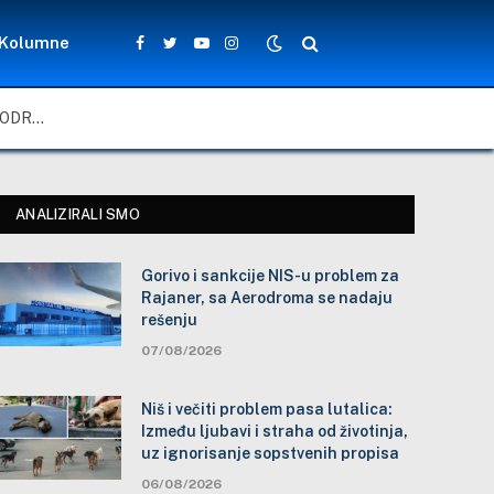
Kolumne
Facebook
Twitter
YouTube
Instagram
GORIVO I SANKCIJE NIS-U PROBLEM ZA RAJANER, SA AERODROMA SE NADAJU REŠENJU
ANALIZIRALI SMO
Gorivo i sankcije NIS-u problem za
Rajaner, sa Aerodroma se nadaju
rešenju
07/08/2026
Niš i večiti problem pasa lutalica:
Između ljubavi i straha od životinja,
uz ignorisanje sopstvenih propisa
06/08/2026