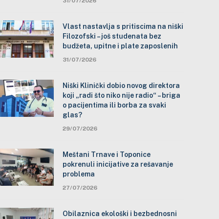
31/07/2026
Vlast nastavlja s pritiscima na niški
Filozofski – još studenata bez
budžeta, upitne i plate zaposlenih
31/07/2026
Niški Klinički dobio novog direktora
koji „radi što niko nije radio“ – briga
o pacijentima ili borba za svaki
glas?
29/07/2026
Meštani Trnave i Toponice
pokrenuli inicijative za rešavanje
problema
27/07/2026
Obilaznica ekološki i bezbednosni