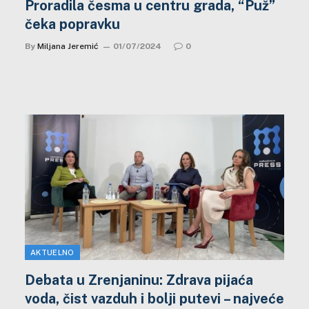
Proradila česma u centru grada, “Puž”
čeka popravku
By
Miljana Jeremić
01/07/2024
0
AKTUELNO
Debata u Zrenjaninu: Zdrava pijaća
voda, čist vazduh i bolji putevi – najveće