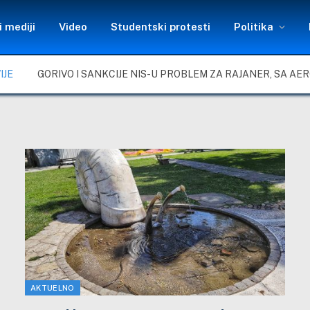
 mediji
Video
Studentski protesti
Politika
IJE
AKTUELNO