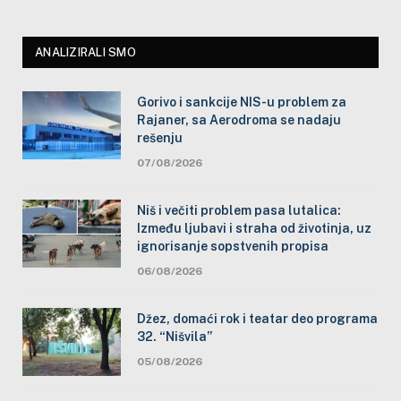
ANALIZIRALI SMO
Gorivo i sankcije NIS-u problem za
Rajaner, sa Aerodroma se nadaju
rešenju
07/08/2026
Niš i večiti problem pasa lutalica:
Između ljubavi i straha od životinja, uz
ignorisanje sopstvenih propisa
06/08/2026
Džez, domaći rok i teatar deo programa
32. “Nišvila”
05/08/2026