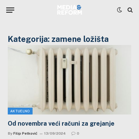
Kategorija:
zamene ložišta
AKTUELNO
Od novembra veći računi za grejanje
By
Filip Petković
13/09/2024
0