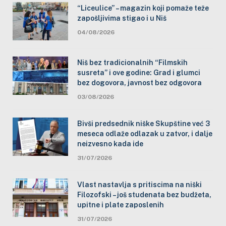
“Liceulice” – magazin koji pomaže teže
zapošljivima stigao i u Niš
04/08/2026
Niš bez tradicionalnih “Filmskih
susreta” i ove godine: Grad i glumci
bez dogovora, javnost bez odgovora
03/08/2026
Bivši predsednik niške Skupštine već 3
meseca odlaže odlazak u zatvor, i dalje
neizvesno kada ide
31/07/2026
Vlast nastavlja s pritiscima na niški
Filozofski – još studenata bez budžeta,
upitne i plate zaposlenih
31/07/2026