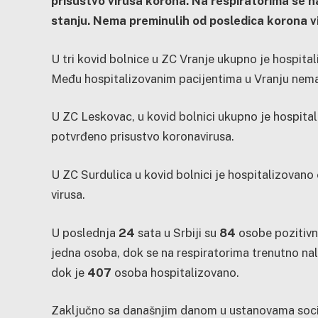
prisustvo virusa korona. Na respiratorima se n
stanju. Nema preminulih od posledica korona vi
U tri kovid bolnice u ZC Vranje ukupno je hospita
Među hospitalizovanim pacijentima u Vranju nem
U ZC Leskovac, u kovid bolnici ukupno je hospita
potvrđeno prisustvo koronavirusa.
U ZC Surdulica u kovid bolnici je hospitalizovano
virusa.
U poslednja
24
sata u Srbiji su
84
osobe pozitivn
jedna osoba, dok se na respiratorima trenutno na
dok je
407
osoba hospitalizovano.
Zaključno sa današnjim danom u ustanovama socija