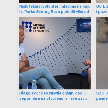
Niški lekari i volonteri mladima na Keju
Od 1.
i u Parku Svetog Save podelili više od
i pozo
1000 maski
Blagojević: Deo Nišvila onlajn, deo u
SZO: J
septembru na otvorenom – sve zavisi
pande
od epidemiološke situacije