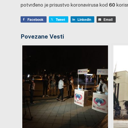
potvrđeno je prisustvo koronavirusa kod
60
koris
Facebook
Tweet
LinkedIn
Email
Povezane Vesti