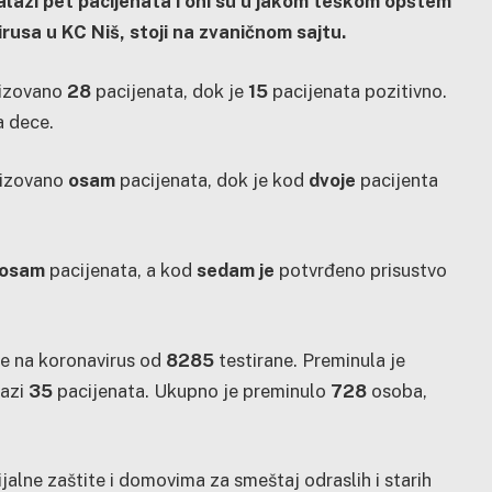
alazi pet pacijenata i oni su u jakom teškom opštem
rusa u KC Niš, stoji na zvaničnom sajtu.
lizovano
28
pacijenata, dok je
15
pacijenata pozitivno.
a dece.
lizovano
osam
pacijenata, dok je kod
dvoje
pacijenta
osam
pacijenata, a kod
sedam je
potvrđeno prisustvo
e na koronavirus od
8285
testirane. Preminula je
lazi
35
pacijenata. Ukupno je preminulo
728
osoba,
lne zaštite i domovima za smeštaj odraslih i starih