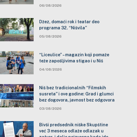
06/08/2026
Džez, domaći rok i teatar deo
programa 32. “Nišvila”
05/08/2026
“Liceulice” – magazin koji pomaže
teže zapošljivima stigao i u Niš
04/08/2026
Niš bez tradicionalnih “Filmskih
susreta” i ove godine: Grad i glumci
bez dogovora, javnost bez odgovora
03/08/2026
Bivši predsednik niške Skupštine
već 3 meseca odlaže odlazak u