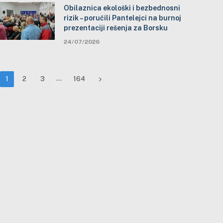
Obilaznica ekološki i bezbednosni
rizik – poručili Pantelejci na burnoj
prezentaciji rešenja za Borsku
24/07/2026
…
Next
1
2
3
164