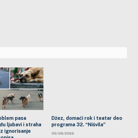
problem pasa
Džez, domaći rok i teatar deo
đu ljubavi i straha
programa 32. “Nišvila”
uz ignorisanje
05/08/2026
ropisa