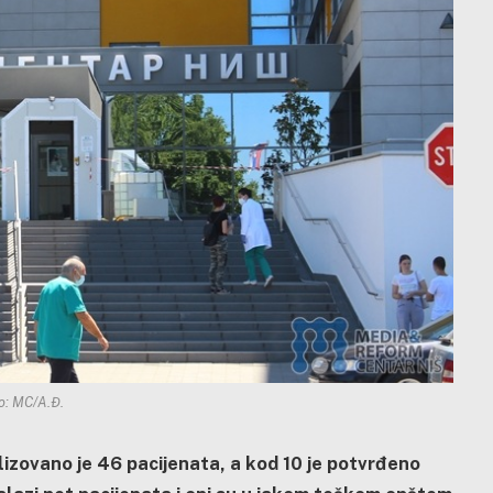
o: MC/A.Đ.
lizovano je 46 pacijenata, a kod 10 je potvrđeno