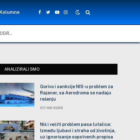
Kolumne
Facebook
Twitter
YouTube
Instagram
GORIVO I SANKCIJE NIS-U PROBLEM ZA RAJANER, SA AERODROMA SE NADAJU REŠENJU
ANALIZIRALI SMO
Gorivo i sankcije NIS-u problem za
Rajaner, sa Aerodroma se nadaju
rešenju
07/08/2026
Niš i večiti problem pasa lutalica:
Između ljubavi i straha od životinja,
uz ignorisanje sopstvenih propisa