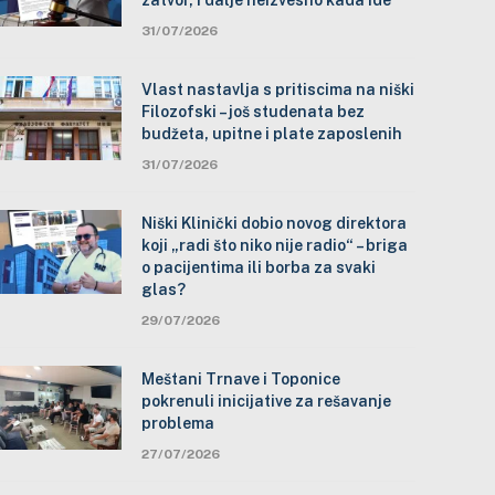
zatvor, i dalje neizvesno kada ide
31/07/2026
Vlast nastavlja s pritiscima na niški
Filozofski – još studenata bez
budžeta, upitne i plate zaposlenih
31/07/2026
Niški Klinički dobio novog direktora
koji „radi što niko nije radio“ – briga
o pacijentima ili borba za svaki
glas?
29/07/2026
Meštani Trnave i Toponice
pokrenuli inicijative za rešavanje
problema
27/07/2026