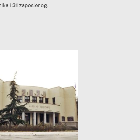
nika i
31
zaposlenog.