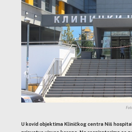
Fot
U kovid objektima Kliničkog centra Niš hospita