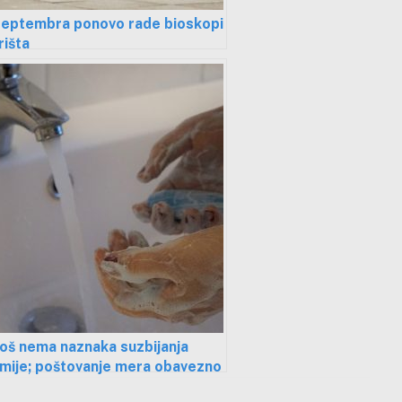
 septembra ponovo rade bioskopi
rišta
oš nema naznaka suzbijanja
mije; poštovanje mera obavezno