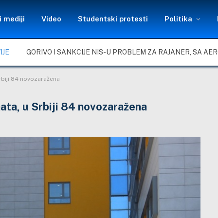
 mediji
Video
Studentski protesti
Politika
IJE
rbiji 84 novozaražena
ata, u Srbiji 84 novozaražena
s