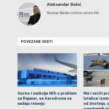
Aleksandar Đokić
Novinar Media i reform centra Niš
POVEZANE VESTI
Gorivo i sankcije NIS-u problem
Niš i večiti 
za Rajaner, sa Aerodroma se
lutalica: Izme
nadaju rešenju
od životinja, 
sopstvenih p