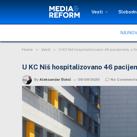
Vesti
Slobodni
NAJNOV
»
»
Home
Vesti
U KC Niš hospitalizovano 46 pacijenata, u S
U KC Niš hospitalizovano 46 pacijen
By
Aleksandar Đokić
09/09/2020
No Comment