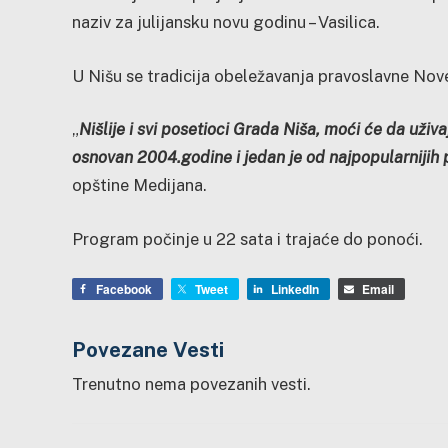
naziv za julijansku novu godinu – Vasilica.
U Nišu se tradicija obeležavanja pravoslavne Nov
„
Nišlije i svi posetioci Grada Niša, moći će da uživ
osnovan 2004.godine i jedan je od najpopularnijih 
opštine Medijana.
Program počinje u 22 sata i trajaće do ponoći.
Facebook
Tweet
LinkedIn
Email
Povezane Vesti
Trenutno nema povezanih vesti.