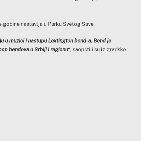
e godine nastavlja u Parku Svetog Save.
aju u muzici i nastupu Lextington bend-a. Bend je
pop bendova u Srbiji i regionu
“, saopštili su iz gradske