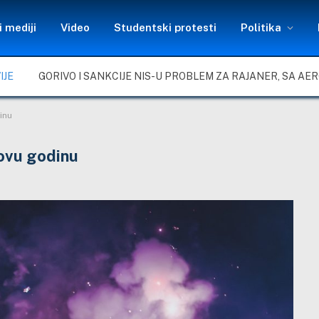
 mediji
Video
Studentski protesti
Politika
IJE
inu
ovu godinu