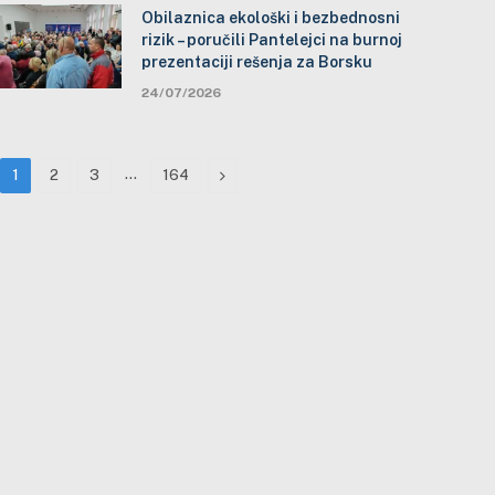
Obilaznica ekološki i bezbednosni
rizik – poručili Pantelejci na burnoj
prezentaciji rešenja za Borsku
24/07/2026
…
Next
1
2
3
164