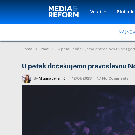
Vesti
Slobodni
NAJNOV
»
»
Home
Vesti
U petak dočekujemo pravoslavnu Novu god
U petak dočekujemo pravoslavnu N
By
Miljana Jeremić
12/01/2023
No Comments