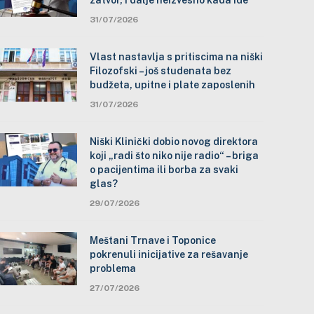
zatvor, i dalje neizvesno kada ide
31/07/2026
Vlast nastavlja s pritiscima na niški
Filozofski – još studenata bez
budžeta, upitne i plate zaposlenih
31/07/2026
Niški Klinički dobio novog direktora
koji „radi što niko nije radio“ – briga
o pacijentima ili borba za svaki
glas?
29/07/2026
Meštani Trnave i Toponice
pokrenuli inicijative za rešavanje
problema
27/07/2026