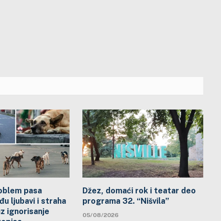
problem pasa
Džez, domaći rok i teatar deo
đu ljubavi i straha
programa 32. “Nišvila”
uz ignorisanje
05/08/2026