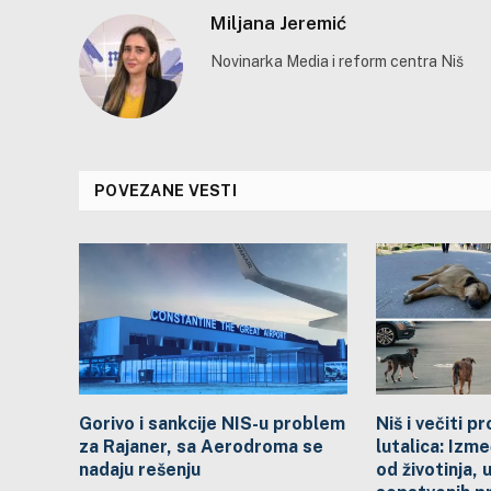
Miljana Jeremić
Novinarka Media i reform centra Niš
POVEZANE VESTI
Gorivo i sankcije NIS-u problem
Niš i večiti 
za Rajaner, sa Aerodroma se
lutalica: Izme
nadaju rešenju
od životinja, 