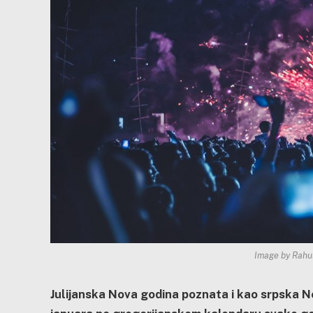
Image by Rahul
Julijanska Nova godina poznata i kao srpska No