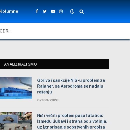
Kolumne
Facebook
Twitter
YouTube
Instagram
GORIVO I SANKCIJE NIS-U PROBLEM ZA RAJANER, SA AERODROMA SE NADAJU REŠENJU
ANALIZIRALI SMO
Gorivo i sankcije NIS-u problem za
Rajaner, sa Aerodroma se nadaju
rešenju
07/08/2026
Niš i večiti problem pasa lutalica:
Između ljubavi i straha od životinja,
uz ignorisanje sopstvenih propisa