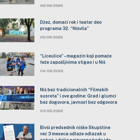
06/08/2026
Džez, domaći rok i teatar deo
programa 32. “Nišvila”
05/08/2026
“Liceulice” – magazin koji pomaže
teže zapošljivima stigao i u Niš
04/08/2026
Niš bez tradicionalnih “Filmskih
susreta” i ove godine: Grad i glumci
bez dogovora, javnost bez odgovora
03/08/2026
Bivši predsednik niške Skupštine
već 3 meseca odlaže odlazak u