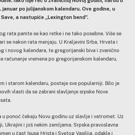
ne. Iako nije reč o zvaničnoj Novoj godini, narod u
. januar po julijanskom kalendaru. Ove godine, u
 Save, a nastupiće „Lexington bend”.
g rata pamte se kao retke i ne tako posebne. Više se
i se nakon rata menjaju. U Kraljevini Srba, Hrvata i
 i novog kalendara, te gregorijanski biva i zvanično
nje računanje vremena po gregorijanskom kalendaru,
 starom kalendaru, postaje sve popularniji. Bilo je
vih vlasti da se zabrani slavljenje srpske Nove
 sata.
ara u ponoć čekaju Novu godinu uz slavlje i vatromet. Uz
niji, Ukrajini i još nekim zemljama. Srpska pravoslavna
men u čast Isusa Hrista i Svetog Vasilija, odakle i