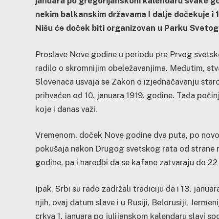
januara po gregorijanskom kalendaru svake godi
nekim balkanskim državama I dalje dočekuje i 1
Nišu će doček biti organizovan u Parku Svetog
Proslave Nove godine u periodu pre Prvog svetsko
radilo o skromnijim obeležavanjima. Međutim, stvar
Slovenaca usvaja se Zakon o izjednačavanju starog
prihvaćen od 10. januara 1919. godine. Tada poči
koje i danas važi.
Vremenom, doček Nove godine dva puta, po novom i
pokušaja nakon Drugog svetskog rata od strane no
godine, pa i naredbi da se kafane zatvaraju do 22
Ipak, Srbi su rado zadržali tradiciju da i 13. janu
njih, ovaj datum slave i u Rusiji, Belorusiji, Jerme
crkva 1. januara po julijanskom kalendaru slavi spo