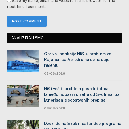
Save my name, email, and website in this browser for the
next time I comment.
ANALIZIRALI SMO
Gorivo i sankcije NIS-u problem za
Rajaner, sa Aerodroma se nadaju
rešenju
07/08/2026
Niš i večiti problem pasa lutalica:
Između ljubavi i straha od životinja, uz
ignorisanje sopstvenih propisa
06/08/2026
Džez, domaći rok i teatar deo programa