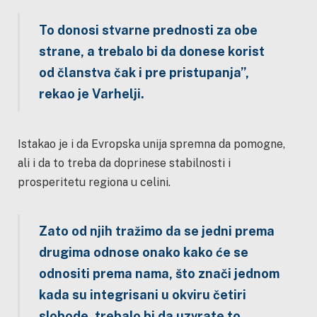
To donosi stvarne prednosti za obe
strane, a trebalo bi da donese korist
od članstva čak i pre pristupanja”,
rekao je Varhelji.
Istakao je i da Evropska unija spremna da pomogne,
ali i da to treba da doprinese stabilnosti i
prosperitetu regiona u celini.
Zato od njih tražimo da se jedni prema
drugima odnose onako kako će se
odnositi prema nama, što znači jednom
kada su integrisani u okviru četiri
slobode, trebalo bi da uzvrate to