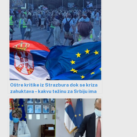
Oštre kritike iz Strazbura dok se kriza
zahuktava – kakvu težinu za Srbiju ima
izveštaj EK?