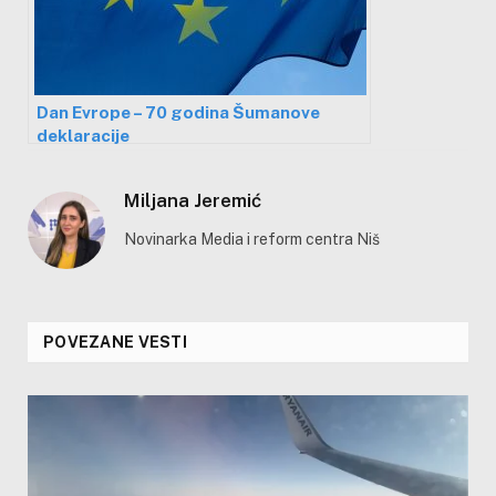
Dan Evrope – 70 godina Šumanove
deklaracije
Miljana Jeremić
Novinarka Media i reform centra Niš
POVEZANE VESTI