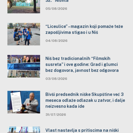
32. “Nišvila”
05/08/2026
“Liceulice” – magazin koji pomaže teže
zapošljivima stigao i u Niš
04/08/2026
Niš bez tradicionalnih “Filmskih
susreta” i ove godine: Grad i glumci
bez dogovora, javnost bez odgovora
03/08/2026
Bivši predsednik niške Skupštine već 3
meseca odlaže odlazak u zatvor, i dalje
neizvesno kada ide
31/07/2026
Vlast nastavlja s pritiscima na niški