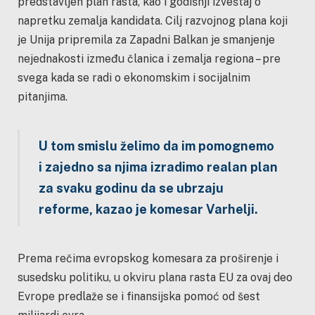
predstavljen plan rasta, kao i godišnji izveštaj o
napretku zemalja kandidata.
Cilj razvojnog plana koji
je Unija pripremila za Zapadni Balkan je smanjenje
nejednakosti između članica i zemalja regiona – pre
svega kada se radi o ekonomskim i socijalnim
pitanjima.
U tom smislu želimo da im pomognemo
i zajedno sa njima izradimo realan plan
za svaku godinu da se ubrzaju
reforme, kazao je komesar Varhelji.
Prema rečima evropskog komesara za proširenje i
susedsku politiku, u okviru plana rasta EU za ovaj deo
Evrope predlaže se i finansijska pomoć od šest