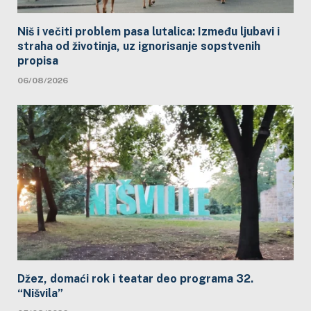
Niš i večiti problem pasa lutalica: Između ljubavi i
straha od životinja, uz ignorisanje sopstvenih
propisa
06/08/2026
Džez, domaći rok i teatar deo programa 32.
“Nišvila”