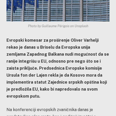
Photo by Guillaume Périgois on Unsplash
Evropski komesar za proširenje Oliver Varhelji
rekao je danas u Briselu da Evropska unija
zemljama Zapadnog Balkana nudi mogućnost da se
ranije integrišu u EU, odnosno pre nego što se i
zaista priključe. Predsednica Evropske komisije
Ursula fon der Lajen rekla je da Kosovo mora da
implementira statut Zajednice srpskih opština koji
je predložila EU, kako bi napredovalo na svom
evropskom putu.
Na konferenciji evropskih zvaničnika danas je