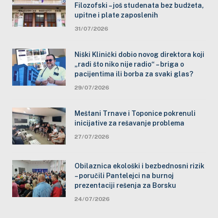
Filozofski – još studenata bez budžeta,
upitne i plate zaposlenih
31/07/2026
Niški Klinički dobio novog direktora koji
„radi što niko nije radio“ – briga o
pacijentima ili borba za svaki glas?
29/07/2026
Meštani Trnave i Toponice pokrenuli
inicijative za rešavanje problema
27/07/2026
Obilaznica ekološki i bezbednosni rizik
– poručili Pantelejci na burnoj
prezentaciji rešenja za Borsku
24/07/2026