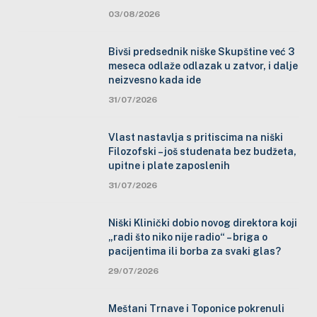
03/08/2026
Bivši predsednik niške Skupštine već 3
meseca odlaže odlazak u zatvor, i dalje
neizvesno kada ide
31/07/2026
Vlast nastavlja s pritiscima na niški
Filozofski – još studenata bez budžeta,
upitne i plate zaposlenih
31/07/2026
Niški Klinički dobio novog direktora koji
„radi što niko nije radio“ – briga o
pacijentima ili borba za svaki glas?
29/07/2026
Meštani Trnave i Toponice pokrenuli