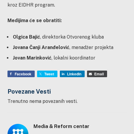
kroz EIDHR program.
Medijima će se obratiti:
Olgica Bajić
, direktorka Otvorenog kluba
Jovana Čanji Aranđelović
, menadžer projekta
Jovan Marinković
, lokalni koordinator
Facebook
Tweet
LinkedIn
Email
Povezane Vesti
Trenutno nema povezanih vesti.
Media & Reform centar