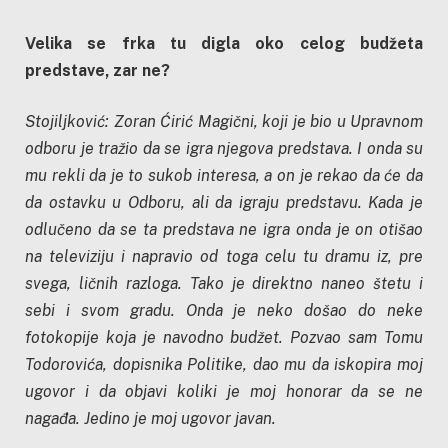
Velika se frka tu digla oko celog budžeta
predstave, zar ne?
Stojiljković: Zoran Ćirić Magični, koji je bio u Upravnom
odboru je tražio da se igra njegova predstava. I onda su
mu rekli da je to sukob interesa, a on je rekao da će da
da ostavku u Odboru, ali da igraju predstavu. Kada je
odlučeno da se ta predstava ne igra onda je on otišao
na televiziju i napravio od toga celu tu dramu iz, pre
svega, ličnih razloga. Tako je direktno naneo štetu i
sebi i svom gradu. Onda je neko došao do neke
fotokopije koja je navodno budžet. Pozvao sam Tomu
Todorovića, dopisnika Politike, dao mu da iskopira moj
ugovor i da objavi koliki je moj honorar da se ne
nagađa. Jedino je moj ugovor javan.