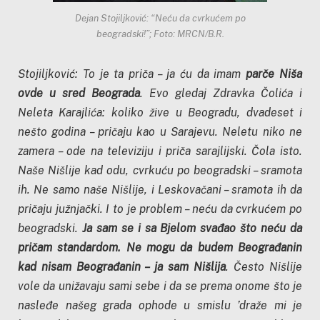
Dejan Stojiljković: “Neću da cvrkućem po
beogradski!”; Foto: MRCN/B.R.
Stojiljković: To je ta priča – ja ću da imam
parče Niša
ovde u sred Beograda
. Evo gledaj Zdravka Čolića i
Neleta Karajlića: koliko žive u Beogradu, dvadeset i
nešto godina – pričaju kao u Sarajevu. Neletu niko ne
zamera – ode na televiziju i priča sarajlijski. Čola isto.
Naše Nišlije kad odu, cvrkuću po beogradski – sramota
ih. Ne samo naše Nišlije, i Leskovačani – sramota ih da
pričaju južnjački. I to je problem – neću da cvrkućem po
beogradski.
Ja sam se i sa Bjelom svađao što neću da
pričam standardom. Ne mogu da budem Beograđanin
kad nisam Beograđanin – ja sam Nišlija
. Često Nišlije
vole da unižavaju sami sebe i da se prema onome što je
nasleđe našeg grada ophode u smislu ’draže mi je