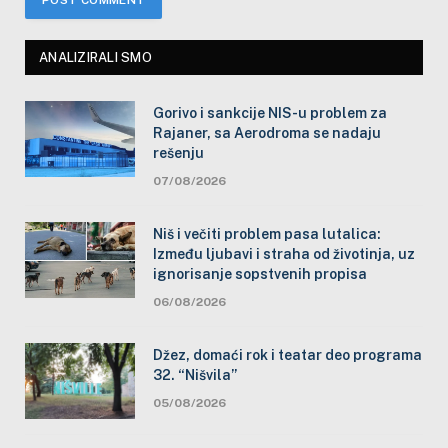
ANALIZIRALI SMO
Gorivo i sankcije NIS-u problem za
Rajaner, sa Aerodroma se nadaju
rešenju
07/08/2026
Niš i večiti problem pasa lutalica:
Između ljubavi i straha od životinja, uz
ignorisanje sopstvenih propisa
06/08/2026
Džez, domaći rok i teatar deo programa
32. “Nišvila”
05/08/2026