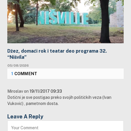
Džez, domaći rok i teatar deo programa 32.
“Nišvila”
05/08/2026
1
COMMENT
Miroslav
on
19/11/2017 09:33
Dotični je sve postigao preko svojih političkih veza (Ivan
Vuković) , pametnom dosta.
Leave A Reply