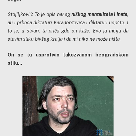
Stojiljković: To je opis našeg
niškog mentaliteta i inata
,
ali i prkosa diktaturi Karađorđevića i diktaturi uopšte. I
to je, u stvari, ta priča gde on kaže: Evo ja mogu da
stavim sliku bivšeg kralja i da mi niko ne može ništa.
On se tu usprotivio takozvanom beogradskom
stilu…