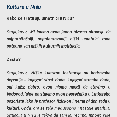
Kultura u Nišu
Kako se tretiraju umetnici u Nišu
?
Stojiljković:
Mi imamo ovde jednu bizarnu situaciju da
najprobitačniji, najtalentovaniji niški umetnici rade
potpuno van niških kulturnih institucija.
Zašto?
Stojiljković:
Niške kulturne institucije su kadrovske
deponije – kojagod vlast dođe, kojagod stranka dođe,
oni kažu: dobro, ovog nismo mogli da stavimo u
Vodovod, ’ajde da stavimo ovog nesrećnika u Lutkarsko
pozorište iako je profesor fizičkog i nema ni dan rada u
kulturi.
Onda, oni se tale međusobno i nastaje anarhija.
Situacija u Nišu je takva da sam ja, recimo, mnogo više