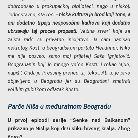
dobrodošao u prokupačkoj biblioteci, nego u niškoj.
Jednostavno, šta reći
– niška kultura je brod koji tone, a
oni dodatno trpaju nesposobne kadrove koji dodatno
ubrzavaju taj proces propasti
. Većina stvari koje se
zaista rade su privatne inicijative. Ja sam napisao
nekrolog Kosti u beogradskom portalu Headliner. Niko
me nije pozvao, samo moj prijatelj Saša Ignjatović,
Beograđanin koji je mnogo voleo Kostu i rekao ’ajde,
napiši’. Onda je Pressing preneo taj tekst. Ali to je prvo
objavljeno u Beogradu jer su Beograđani smatrali
velikim gubitkom odlazak Koste.
Parče Niša u međuratnom Beogradu
U prvoj epizodi serije “Senke nad Balkanom”
prikazan je Nišlija koji drži sliku bivšeg kralja. Zbog
čega?