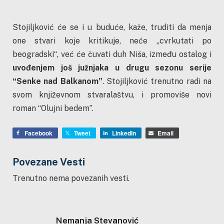
Stojiljković će se i u buduće, kaže, truditi da menja
one stvari koje kritikuje, neće „cvrkutati po
beogradski“, već će čuvati duh Niša, između ostalog i
uvođenjem još južnjaka u drugu sezonu serije
“Senke nad Balkanom”
. Stojiljković trenutno radi na
svom književnom stvaralaštvu, i promoviše novi
roman “Olujni bedem”.
Facebook
Tweet
LinkedIn
Email
Povezane Vesti
Trenutno nema povezanih vesti.
Nemanja Stevanović