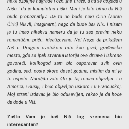
neke ozbiljne nagrade i ozbiljne tiraže, a da se događa u
Nišu i da je kompletno niški. Meni je bilo bitno da Niš
bude prepoznatljiv. Da to ne bude neki Ćirin (Zoran
Ćirić) Nišvil, imaginarni, nego da bude baš Niš. I nisam
ja tu imao nikakvu nameru da ja tu sad pravim neku
romantičnu priču, idealizovanu. Ne! Nego da prikažem
Niš u Drugom svetskom ratu kao grad, građansko
mesto, gde se ipak stvarala istorija ove države i iskreno
govoreći, kolikogod sam bio osporavan svih ovih
godina, sad, posle skoro deset godina, mislim da mi je
to uspelo. Naročito zato što je taj roman objavljen i u
Americi, i Rusiji, i biće objavljen uskoro i u Francuskoj.
Moj strani izdavač je bio oduševljen, rekao je da hoće
da dođe u Niš.
Zašto Vam je baš Niš tog vremena bio
interesantan?