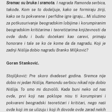
Sremac su bruka i sramota
. I nagrada Ramonda serbica,
takođe. Kom se to dodeljuje, kako se formiraju žiriji,
kako se tu pokvarene i perfidne igre igraju… Mi služimo
za potkusurivanje beogradskim lobijima i korumpiranim
beogradskim kritičarima i teoretičarima književnosti da
ovde dođu i budu dočekani kao carevi, primaju
honorare i tale se ko će kome da da nagradu. Koji je
zadnji Nišlija dobio nagradu Branko Miljković?
Goran Stanković.
Stojiljković: Pre skoro dvadeset godina. Sremca nije
dobio ni jedan Nišlija, Ramondu serbicu nikad nije dobio
Nišlija. To smo mi dozvolili. Kada buni neko od nas
ovde, prvi koji nas poklope nisu ti korumpirani i
pokvareni beogradski teoretičari i kritičari, nego naši
ovde koji im se ulizuju i koji ih dovode ovde zarad nekih