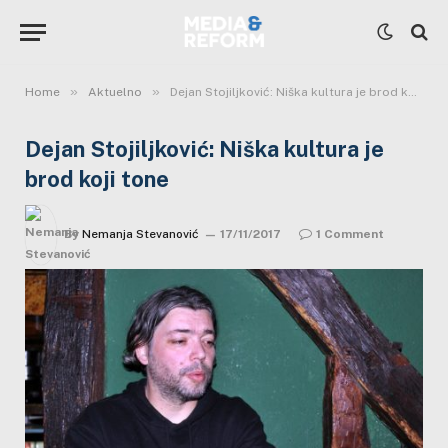
»
»
Home
Aktuelno
Dejan Stojiljković: Niška kultura je brod koji tone
Dejan Stojiljković: Niška kultura je
brod koji tone
By
Nemanja Stevanović
17/11/2017
1 Comment