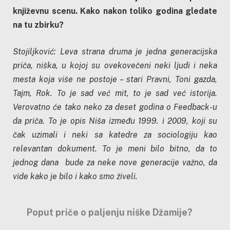
književnu scenu. Kako nakon toliko godina gledate
na tu zbirku?
Stojiljković: Leva strana druma je jedna generacijska
priča, niška, u kojoj su ovekovečeni neki ljudi i neka
mesta koja više ne postoje – stari Pravni, Toni gazda,
Tajm, Rok. To je sad već mit, to je sad već istorija.
Verovatno će tako neko za deset godina o Feedback-u
da priča. To je opis Niša između 1999. i 2009, koji su
čak uzimali i neki sa katedre za sociologiju kao
relevantan dokument. To je meni bilo bitno, da to
jednog dana bude za neke nove generacije važno, da
vide kako je bilo i kako smo živeli.
Poput priče o paljenju niške Džamije?