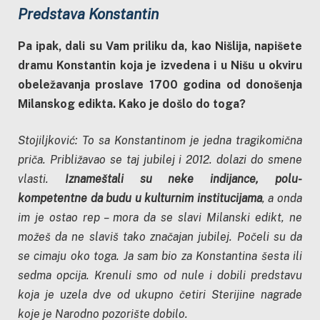
Predstava Konstantin
Pa ipak, dali su Vam priliku da, kao Nišlija, napišete
dramu Konstantin koja je izvedena i u Nišu u okviru
obeležavanja proslave 1700 godina od donošenja
Milanskog edikta. Kako je došlo do toga?
Stojiljković: To sa Konstantinom je jedna tragikomična
priča. Približavao se taj jubilej i 2012. dolazi do smene
vlasti.
Iznameštali su neke indijance, polu-
kompetentne da budu u kulturnim institucijama
, a onda
im je ostao rep – mora da se slavi Milanski edikt, ne
možeš da ne slaviš tako značajan jubilej. Počeli su da
se cimaju oko toga. Ja sam bio za Konstantina šesta ili
sedma opcija. Krenuli smo od nule i dobili predstavu
koja je uzela dve od ukupno četiri Sterijine nagrade
koje je Narodno pozorište dobilo.