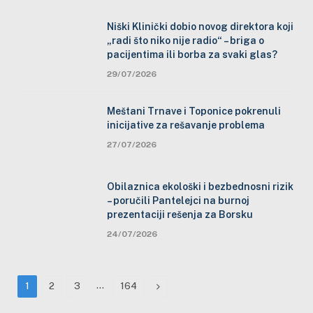
Niški Klinički dobio novog direktora koji
„radi što niko nije radio“ – briga o
pacijentima ili borba za svaki glas?
29/07/2026
Meštani Trnave i Toponice pokrenuli
inicijative za rešavanje problema
27/07/2026
Obilaznica ekološki i bezbednosni rizik
– poručili Pantelejci na burnoj
prezentaciji rešenja za Borsku
24/07/2026
…
Next
1
2
3
164