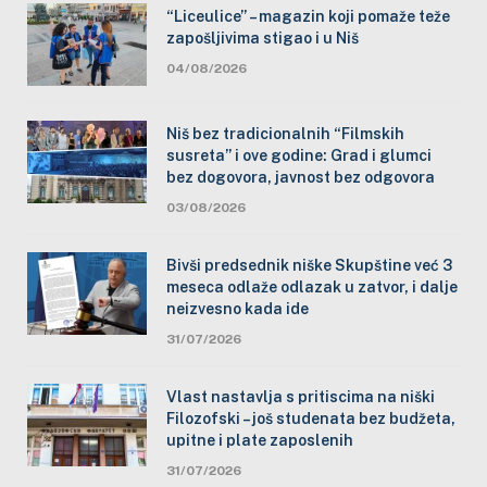
“Liceulice” – magazin koji pomaže teže
zapošljivima stigao i u Niš
04/08/2026
Niš bez tradicionalnih “Filmskih
susreta” i ove godine: Grad i glumci
bez dogovora, javnost bez odgovora
03/08/2026
Bivši predsednik niške Skupštine već 3
meseca odlaže odlazak u zatvor, i dalje
neizvesno kada ide
31/07/2026
Vlast nastavlja s pritiscima na niški
Filozofski – još studenata bez budžeta,
upitne i plate zaposlenih
31/07/2026