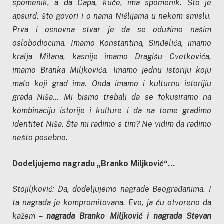
spomenik, a da Čapa, kuče, ima spomenik. Što je
apsurd, što govori i o nama Nišlijama u nekom smislu.
Prva i osnovna stvar je da se odužimo našim
oslobodiocima. Imamo Konstantina, Sinđelića, imamo
kralja Milana, kasnije imamo Dragišu Cvetkovića,
imamo Branka Miljkovića. Imamo jednu istoriju koju
malo koji grad ima. Onda imamo i kulturnu istorijiu
grada Niša… Mi bismo trebali da se fokusiramo na
kombinaciju istorije i kulture i da na tome gradimo
identitet Niša. Šta mi radimo s tim? Ne vidim da radimo
nešto posebno.
Dodeljujemo nagradu „Branko Miljković“…
Stojiljković: Da, dodeljujemo nagrade Beograđanima. I
ta nagrada je kompromitovana. Evo, ja ću otvoreno da
kažem –
nagrada Branko Miljković i nagrada Stevan