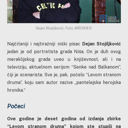
Dejan Stojiljković; Foto; MRCN/B.R.
Najčitaniji i najtiražniji niški pisac
Dejan Stojiljković
jedan je od portretista grada Niša. On je duh ovog
meraklijskog grada uveo u književnost, ali i na
televiziju, aktuelnom serijom “Senke nad Balkanom”,
čiji je scenarista. Sve je, pak, počelo “Levom stranom
druma”, koju sam autor naziva „pantelejska herojska
hronika.“
Počeci
Ove godine je deset godina od izdanja zbirke
“Levom stranom druma” kojom ste stupili na