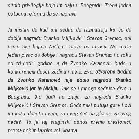
sitnih privilegija koje im daju u Beogradu. Treba jedna
potpuna reforma da se napravi.
Ja mislim da kad oni sednu da razmatraju ko će da
dobije nagradu Branko Miljković i Stevan Sremac, oni
uzmu sve knjige Nišlija i stave na stranu. Ne može
jedan pisac da dobije i nagradu Stevan Sremac i u roku
od tri-četiri godine, a da Zvonko Karanović bude u
konkurenciji deset godina i ništa. Evo,
otvoreno tvrdim
da Zvonko Karanović nije dobio nagradu Branko
Miljković jer je Nišlija
. Čak se i mnoge sednice drže u
Beogradu, što ljudi ne znaju, za nagradu Branko
Miljković i Stevan Sremac. Onda naši putuju gore i ovi
im kažu ’daćete ovom, za ovog ćeš da glasaš, za ovog
nećeš’. To je taj sluginski odnos prema prestonici,
prema nekim lažnim veličinama.