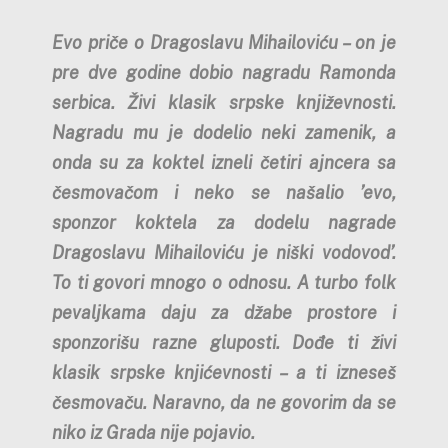
Evo priče o Dragoslavu Mihailoviću – on je
pre dve godine dobio nagradu Ramonda
serbica. Živi klasik srpske književnosti.
Nagradu mu je dodelio neki zamenik, a
onda su za koktel izneli četiri ajncera sa
česmovačom i neko se našalio ’evo,
sponzor koktela za dodelu nagrade
Dragoslavu Mihailoviću je niški vodovod’.
To ti govori mnogo o odnosu. A turbo folk
pevaljkama daju za džabe prostore i
sponzorišu razne gluposti. Dođe ti živi
klasik srpske knjićevnosti – a ti izneseš
česmovaču. Naravno, da ne govorim da se
niko iz Grada nije pojavio.