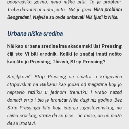
beogradsko govno, nego niška pita’. To je problem.
Treba da voliš ono što jeste – Niš je grad.
Nisu problem
Beograđani. Najviše su ovde unižavali Niš ljudi iz Niša.
Urbana niška sredina
Niš kao urbana sredina ima akademski list Pressing
čiji ste Vi bili urednik. Koliki je značaj imati nešto
kao što je Pressing, Thrash, Strip Pressing?
Stojiljković: Strip Pressing se smatra u krugovima
stripovskim na Balkanu kao jedan od magazina koji je
napravio razliku u jednom trenutku i vratio nazad
domaći strip i bio je hroničar Niša dugi niz godina. Bez
Strip Pressinga bilo koja istorija jugoslovenskog, ne
samo srpskog, stripa da se piše – ne može, on ne može
da se izostavi.