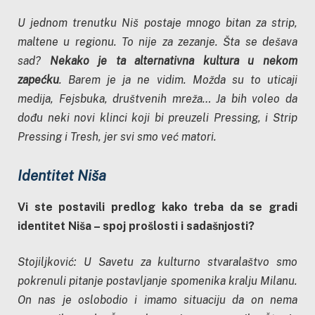
U jednom trenutku Niš postaje mnogo bitan za strip,
maltene u regionu. To nije za zezanje. Šta se dešava
sad?
Nekako je ta alternativna kultura u nekom
zapećku
. Barem je ja ne vidim. Možda su to uticaji
medija, Fejsbuka, društvenih mreža… Ja bih voleo da
dođu neki novi klinci koji bi preuzeli Pressing, i Strip
Pressing i Tresh, jer svi smo već matori.
Identitet Niša
Vi ste postavili predlog kako treba da se gradi
identitet Niša – spoj prošlosti i sadašnjosti?
Stojiljković: U Savetu za kulturno stvaralaštvo smo
pokrenuli pitanje postavljanje spomenika kralju Milanu.
On nas je oslobodio i imamo situaciju da on nema