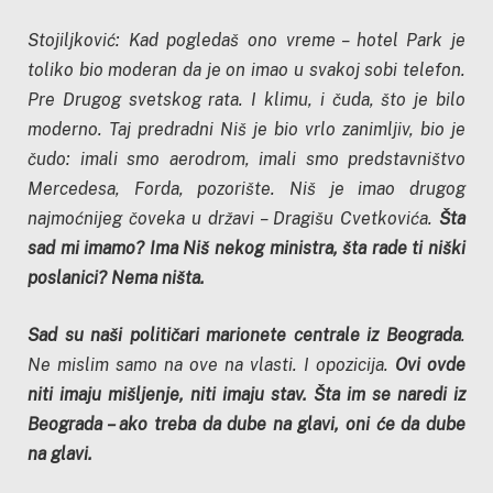
Stojiljković: Kad pogledaš ono vreme – hotel Park je
toliko bio moderan da je on imao u svakoj sobi telefon.
Pre Drugog svetskog rata. I klimu, i čuda, što je bilo
moderno. Taj predradni Niš je bio vrlo zanimljiv, bio je
čudo: imali smo aerodrom, imali smo predstavništvo
Mercedesa, Forda, pozorište. Niš je imao drugog
najmoćnijeg čoveka u državi – Dragišu Cvetkovića.
Šta
sad mi imamo? Ima Niš nekog ministra, šta rade ti niški
poslanici? Nema ništa.
Sad su naši političari marionete centrale iz Beograda
.
Ne mislim samo na ove na vlasti. I opozicija.
Ovi ovde
niti imaju mišljenje, niti imaju stav. Šta im se naredi iz
Beograda – ako treba da dube na glavi, oni će da dube
na glavi.