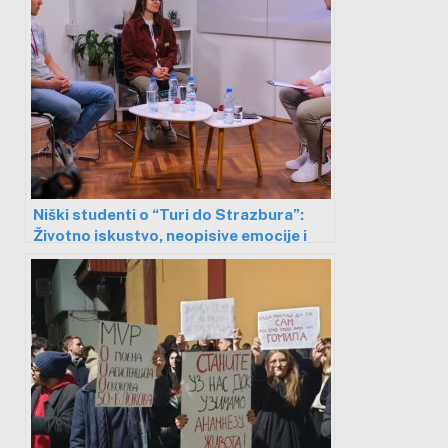
Niški studenti o “Turi do Strazbura”:
Životno iskustvo, neopisive emocije i
put koji bismo bez sumnje ponovili