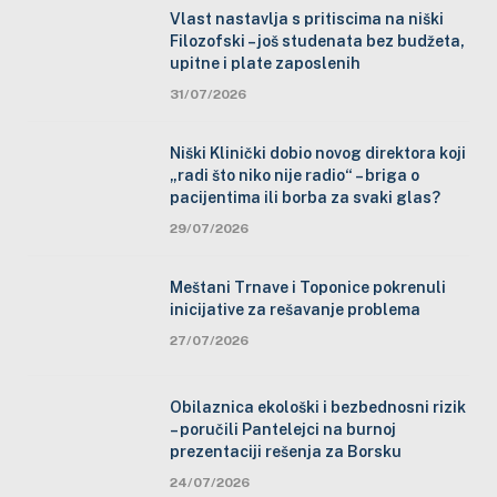
Vlast nastavlja s pritiscima na niški
Filozofski – još studenata bez budžeta,
upitne i plate zaposlenih
31/07/2026
Niški Klinički dobio novog direktora koji
„radi što niko nije radio“ – briga o
pacijentima ili borba za svaki glas?
29/07/2026
Meštani Trnave i Toponice pokrenuli
inicijative za rešavanje problema
27/07/2026
Obilaznica ekološki i bezbednosni rizik
– poručili Pantelejci na burnoj
prezentaciji rešenja za Borsku
24/07/2026