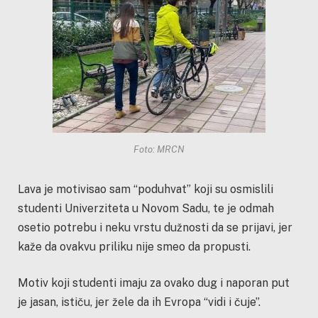
Foto: MRCN
Lava je motivisao sam “poduhvat” koji su osmislili
studenti Univerziteta u Novom Sadu, te je odmah
osetio potrebu i neku vrstu dužnosti da se prijavi, jer
kaže da ovakvu priliku nije smeo da propusti.
Motiv koji studenti imaju za ovako dug i naporan put
je jasan, ističu, jer žele da ih Evropa “vidi i čuje”.