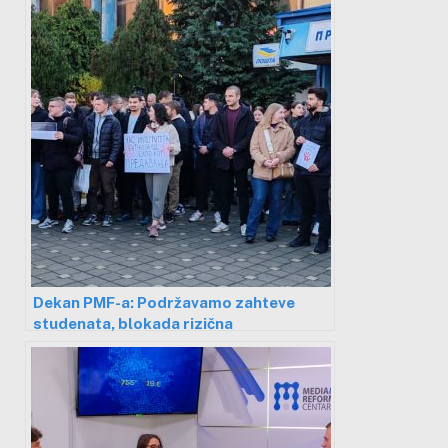
protivzakonito
Dekan PMF-a: Podržavamo zahteve
studenata, blokada rizična