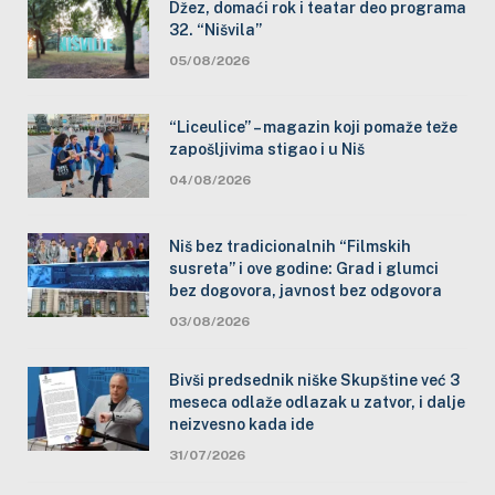
Džez, domaći rok i teatar deo programa
32. “Nišvila”
05/08/2026
“Liceulice” – magazin koji pomaže teže
zapošljivima stigao i u Niš
04/08/2026
Niš bez tradicionalnih “Filmskih
susreta” i ove godine: Grad i glumci
bez dogovora, javnost bez odgovora
03/08/2026
Bivši predsednik niške Skupštine već 3
meseca odlaže odlazak u zatvor, i dalje
neizvesno kada ide
31/07/2026