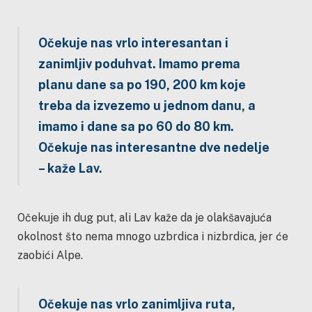
Očekuje nas vrlo interesantan i
zanimljiv poduhvat. Imamo prema
planu dane sa po 190, 200 km koje
treba da izvezemo u jednom danu, a
imamo i dane sa po 60 do 80 km.
Očekuje nas interesantne dve nedelje
– kaže Lav.
Očekuje ih dug put, ali Lav kaže da je olakšavajuća
okolnost što nema mnogo uzbrdica i nizbrdica, jer će
zaobići Alpe.
Očekuje nas vrlo zanimljiva ruta,