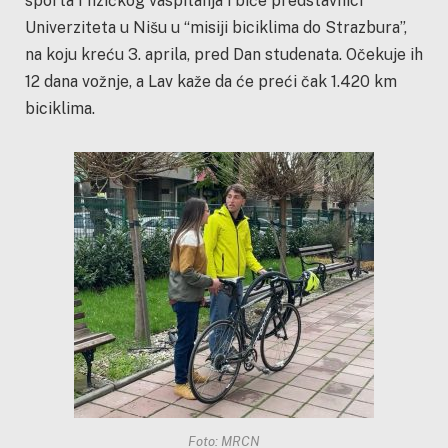
sporta i fizičkog vaspitanja i biće predstavnici
Univerziteta u Nišu u “misiji biciklima do Strazbura”,
na koju kreću 3. aprila, pred Dan studenata. Očekuje ih
12 dana vožnje, a Lav kaže da će preći čak 1.420 km
biciklima.
Foto: MRCN