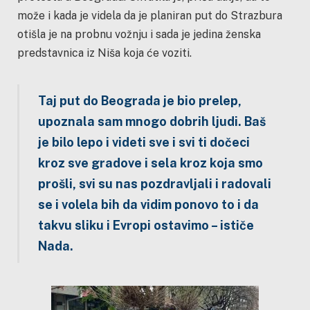
može i kada je videla da je planiran put do Strazbura
otišla je na probnu vožnju i sada je jedina ženska
predstavnica iz Niša koja će voziti.
Taj put do Beograda je bio prelep,
upoznala sam mnogo dobrih ljudi. Baš
je bilo lepo i videti sve i svi ti dočeci
kroz sve gradove i sela kroz koja smo
prošli, svi su nas pozdravljali i radovali
se i volela bih da vidim ponovo to i da
takvu sliku i Evropi ostavimo – ističe
Nada.