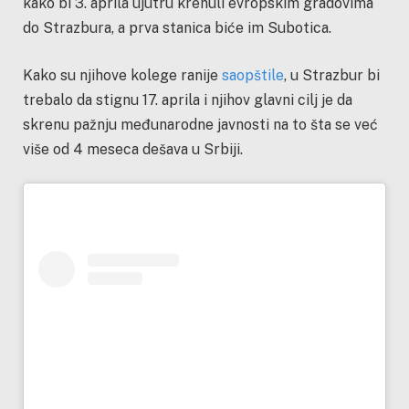
kako bi 3. aprila ujutru krenuli evropskim gradovima
do Strazbura, a prva stanica biće im Subotica.
Kako su njihove kolege ranije
saopštile
, u Strazbur bi
trebalo da stignu 17. aprila i njihov glavni cilj je da
skrenu pažnju međunarodne javnosti na to šta se već
više od 4 meseca dešava u Srbiji.