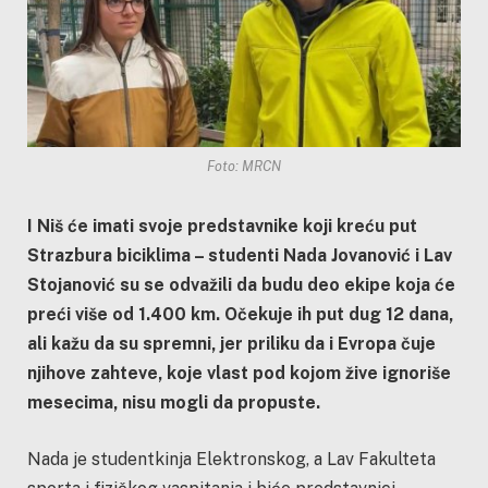
Foto: MRCN
I Niš će imati svoje predstavnike koji kreću put
Strazbura biciklima – studenti Nada Jovanović i Lav
Stojanović su se odvažili da budu deo ekipe koja će
preći više od 1.400 km. Očekuje ih put dug 12 dana,
ali kažu da su spremni, jer priliku da i Evropa čuje
njihove zahteve, koje vlast pod kojom žive ignoriše
mesecima, nisu mogli da propuste.
Nada je studentkinja Elektronskog, a Lav Fakulteta