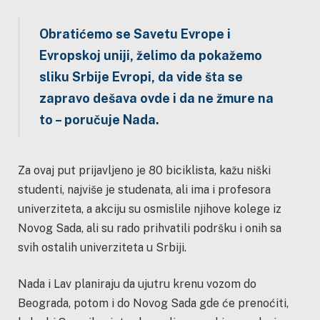
Obratićemo se Savetu Evrope i
Evropskoj uniji, želimo da pokažemo
sliku Srbije Evropi, da vide šta se
zapravo dešava ovde i da ne žmure na
to – poručuje Nada.
Za ovaj put prijavljeno je 80 biciklista, kažu niški
studenti, najviše je studenata, ali ima i profesora
univerziteta, a akciju su osmislile njihove kolege iz
Novog Sada, ali su rado prihvatili podršku i onih sa
svih ostalih univerziteta u Srbiji.
Nada i Lav planiraju da ujutru krenu vozom do
Beograda, potom i do Novog Sada gde će prenoćiti,