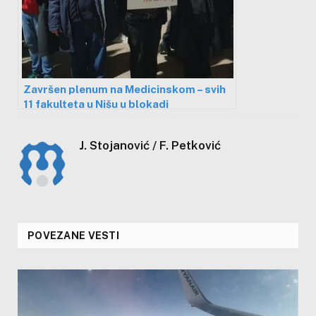
Završen plenum na Medicinskom – svih
11 fakulteta u Nišu u blokadi
J. Stojanović / F. Petković
POVEZANE VESTI