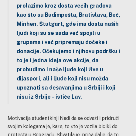
prolazimo kroz dosta većih gradova
kao što su Budimpešta, Bratislava, Beč,
Minhen, Štutgart, gde ima dosta naših
ljudi koji su se sada već spojili u
grupama i već pripremaju dočeke i
donacije. Očekujemo i njihovu podršku i
to je i jedna ideja ove akcije, da
probudimo i naše ljude koji žive u
dijaspori, ali i ljude koji nisu možda
upoznati sa dešavanjima u Srbiji i koji
nisu iz Srbije – ističe Lav.
Motivacija studentkinji Nadi da se odvaži i pridruži
svojim kolegama je, kaže, to što je vozila bicikl do
protesta u Beogradu. Shvatila je, priča dalje, da to