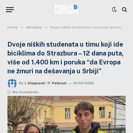
»
»
Home
Aktuelno
Dvoje niških studenata u timu koji ide biciklima do Strazbura – 12 dana puta, više od 1.400 km i poruka “da Evropa ne žmuri na dešavanja u Srbiji”
Dvoje niških studenata u timu koji ide
biciklima do Strazbura – 12 dana puta,
više od 1.400 km i poruka “da Evropa
ne žmuri na dešavanja u Srbiji”
By
J. Stojanović / F. Petković
01/04/2025
No Comments