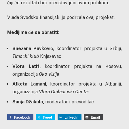
čiji će rezultati biti predstavljeni ovom prilikom.
Vlada Švedske finansijski je podržala ovaj projekat.
Medijima će se obratiti:
Snežana Pavković,
koordinator projekta u Srbiji,
Timočki klub
Knjaževac
Vlora Latif,
koordinator projekta na Kosovu,
organizacija
Oko Vizije
Alketa Lamani,
koordinator projekta u Albaniji,
organizacija
Vlora Omladinski Centar
Sanja Džakula,
moderator i prevodilac
Facebook
Tweet
LinkedIn
Email