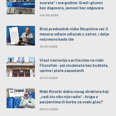
susreta” i ove godine: Grad i glumci
bez dogovora, javnost bez odgovora
03/08/2026
Bivši predsednik niške Skupštine već 3
meseca odlaže odlazak u zatvor, i dalje
neizvesno kada ide
31/07/2026
Vlast nastavlja s pritiscima na niški
Filozofski – još studenata bez budžeta,
upitne i plate zaposlenih
31/07/2026
Niški Klinički dobio novog direktora koji
„radi što niko nije radio“ – briga o
pacijentima ili borba za svaki glas?
29/07/2026