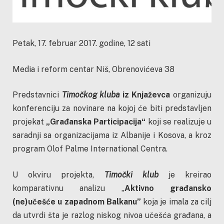
Petak, 17. februar 2017. godine, 12 sati
Media i reform centar Niš, Obrenovićeva 38
Predstavnici
Timočkog kluba
iz Knjaževca
organizuju
konferenciju za novinare na kojoj će biti predstavljen
projekat
„Građanska Participacija“
koji se realizuje u
saradnji sa organizacijama iz Albanije i Kosova, a kroz
program Olof Palme International Centra.
U okviru projekta,
Timočki klub
je kreirao
komparativnu analizu „
Aktivno građansko
(ne)učešće u zapadnom Balkanu”
koja je imala za cilj
da utvrdi šta je razlog niskog nivoa učešća građana, a