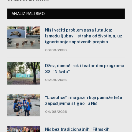
ANALIZIRALI SMO
Niš i večiti problem pasa lutalica:
Između ljubavi i straha od životinja, uz
ignorisanje sopstvenih propisa
06/08/2026
Džez, domaći rok i teatar deo programa
32. “Nišvila”
05/08/2026
“Liceulice” – magazin koji pomaže teže
zapošljivima stigao i u Niš
04/08/2026
Niš bez tradicionalnih “Filmskih