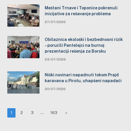
Meštani Trnave i Toponice pokrenuli
inicijative za rešavanje problema
27/07/2026
Obilaznica ekološki i bezbednosni rizik
– poručili Pantelejci na burnoj
prezentaciji rešenja za Borsku
24/07/2026
Niški novinari napadnuti tokom Prajd
karavana u Pirotu, uhapšeni napadači
20/07/2026
…
Next
1
2
3
163