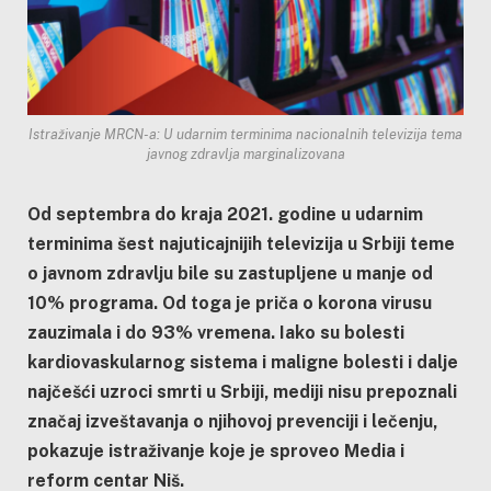
Istraživanje MRCN-a: U udarnim terminima nacionalnih televizija tema
javnog zdravlja marginalizovana
Od septembra do kraja 2021. godine u udarnim
terminima šest najuticajnijih televizija u Srbiji teme
o javnom zdravlju bile su zastupljene u manje od
10% programa. Od toga je priča o korona virusu
zauzimala i do 93% vremena. Iako su bolesti
kardiovaskularnog sistema i maligne bolesti i dalje
najčešći uzroci smrti u Srbiji, mediji nisu prepoznali
značaj izveštavanja o njihovoj prevenciji i lečenju,
pokazuje istraživanje koje je sproveo Media i
reform centar Niš.