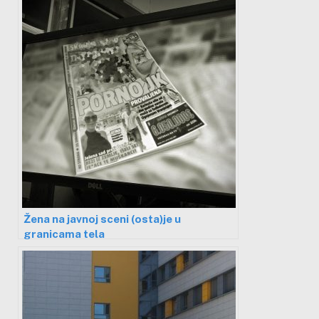
Žena na javnoj sceni (osta)je u
granicama tela