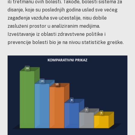
ili tretmanu ovih bolesti. Takođe, bolesti sistema za
disanje, koje su poslednjih godina usled sve većeg
zagađenja vazduha sve učestalije, nisu dobile
zasluženi prostor u analiziranim medijima.
Izveštavanje iz oblasti zdravstvene politike i
prevencije bolesti bio je na nivou statističke greške.