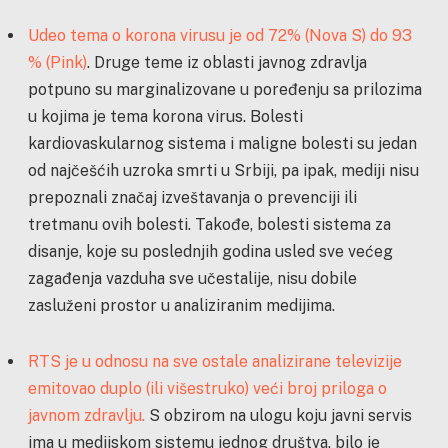
Udeo tema o korona virusu je od 72% (Nova S) do 93
% (Pink)
. Druge teme iz oblasti javnog zdravlja
potpuno su marginalizovane u poređenju sa prilozima
u kojima je tema korona virus. Bolesti
kardiovaskularnog sistema i maligne bolesti su jedan
od najčešćih uzroka smrti u Srbiji, pa ipak, mediji nisu
prepoznali značaj izveštavanja o prevenciji ili
tretmanu ovih bolesti. Takođe, bolesti sistema za
disanje, koje su poslednjih godina usled sve većeg
zagađenja vazduha sve učestalije, nisu dobile
zasluženi prostor u analiziranim medijima.
RTS je u odnosu na sve ostale analizirane televizije
emitovao duplo (ili višestruko) veći broj priloga o
javnom zdravlju.
S obzirom na ulogu koju javni servis
ima u medijskom sistemu jednog društva, bilo je