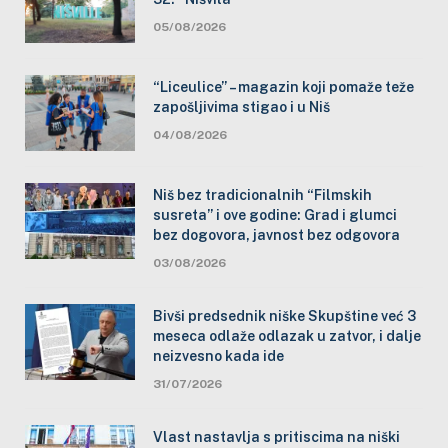
05/08/2026
“Liceulice” – magazin koji pomaže teže
zapošljivima stigao i u Niš
04/08/2026
Niš bez tradicionalnih “Filmskih
susreta” i ove godine: Grad i glumci
bez dogovora, javnost bez odgovora
03/08/2026
Bivši predsednik niške Skupštine već 3
meseca odlaže odlazak u zatvor, i dalje
neizvesno kada ide
31/07/2026
Vlast nastavlja s pritiscima na niški