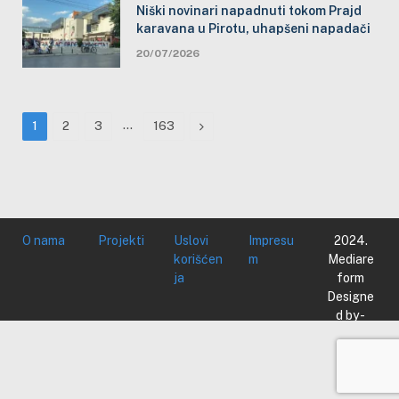
Niški novinari napadnuti tokom Prajd
karavana u Pirotu, uhapšeni napadači
20/07/2026
…
Next
1
2
3
163
O nama
Projekti
Uslovi
Impresu
2024.
korišćen
m
Mediare
ja
form
Designe
d by -
Mediare
form