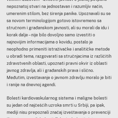
nepoznatoj stvari na jednostavan i razumljiv način,
umerenim stilom, bez širenja panike. Upoznavali su se
sa novom terminologijom gotovo istovremeno sa
stručnom i građanskom javnosti, ali su morali da idu i
korak dalje – nije bilo dovoljno samo izvestiti o
najnovijim informacijama o kovidu, postalo je
neophodno primeniti istraživačke i analitičke metode
u obradi tema, razgovarati sa stručnjacima iz različitih
zdravstvenih oblasti, upoznati pravni okvir iz oblasti
javnog zdravlja, ali i građanskih prava i slično.
Međutim, izveštavanje o javnom zdravlju moralo je biti
i ranije na dnevnoj agendi.
Bolesti kardiovaskularnog sistema i maligne bolesti
su jedan od najčešćih uzroka smrti u Srbiji, pa ipak,
mediji nisu prepoznali značaj izveštavanja o prevenciji