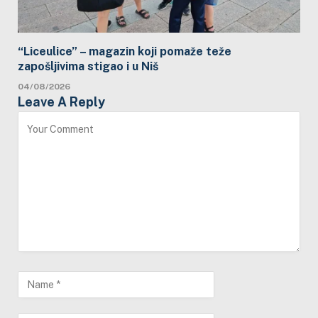
“Liceulice” – magazin koji pomaže teže
zapošljivima stigao i u Niš
04/08/2026
Leave A Reply