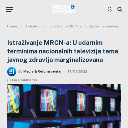
»
»
Home
Aktuelno
Istraživanje MRCN-a: U udarnim terminima nacionalnih televizija tema javnog zdravlja marginalizovana
Istraživanje MRCN-a: U udarnim
terminima nacionalnih televizija tema
javnog zdravlja marginalizovana
By
Media & Reform centar
17/03/2022
No Comments