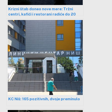
Krizni štab doneo nove mere: Tržni
centri, kafići i restorani radiće do 20
časova
KC Niš: 165 pozitivnih, dvoje preminulo