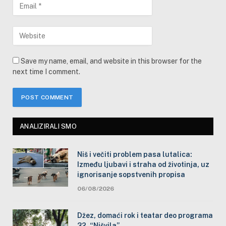
Save my name, email, and website in this browser for the
next time I comment.
ANALIZIRALI SMO
Niš i večiti problem pasa lutalica:
Između ljubavi i straha od životinja, uz
ignorisanje sopstvenih propisa
06/08/2026
Džez, domaći rok i teatar deo programa
32. “Nišvila”