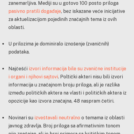
zanemarljiva. Mediji su u gotovo 100 posto priloga
pasivno pratili događaje
, bez iskazane veće inicijative
za aktuelizacijom pojedinih značajnih tema iz ovih
oblasti.
U prilozima je dominiralo iznošenje (zvaničnih)
podataka.
Najčešći
izvori informacija bile su zvanične institucije
i organi i njihovi sajtovi
. Poltički akteri nisu bili izvori
informacija u značajnom broju priloga, ali je razlika
između političkih aktera na vlasti i političkih aktera iz
opozicije kao izvora značajna, 48 naspram četiri.
Novinari su
izveštavali neutralno
o temama iz oblasti
javnog zdravlja. Broj priloga sa afirmativnim tonom
nije značajan, ali je broj primera sa kritičkim tonom