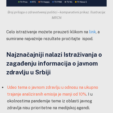
Broj priloga o zdravstvenoj politici – komparativni prikaz. Ilustracija:
MRCN
Celo istraživanje možete preuzeti klikom na
link
, a
sumirane najvažnije rezultate pročitajte ispod.
Najznačajniji nalazi Istraživanja o
zagađenju informacija o javnom
zdravlju u Srbiji
Udeo tema o javnom zdravlju u odnosu na ukupno
trajanje analiziranih emisija je manji od 10%
. I u
okolnostima pandemije teme iz oblasti javnog
zdravlja nisu prioritetne na medijskoj agendi.