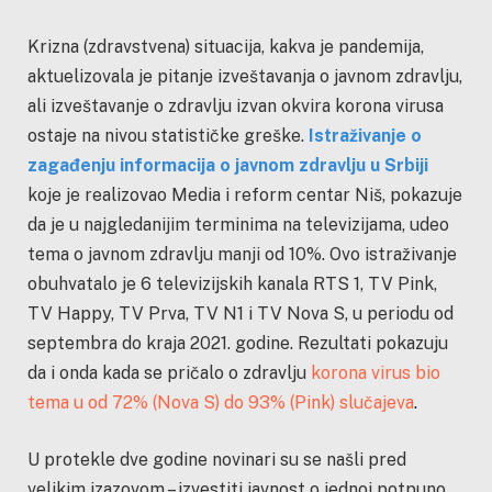
Krizna (zdravstvena) situacija, kakva je pandemija,
aktuelizovala je pitanje izveštavanja o javnom zdravlju,
ali izveštavanje o zdravlju izvan okvira korona virusa
ostaje na nivou statističke greške.
Istraživanje o
zagađenju informacija o javnom zdravlju u Srbiji
koje je realizovao Media i reform centar Niš, pokazuje
da je u najgledanijim terminima na televizijama, udeo
tema o javnom zdravlju manji od 10%. Ovo istraživanje
obuhvatalo je 6 televizijskih kanala RTS 1, TV Pink,
TV Happy, TV Prva, TV N1 i TV Nova S, u periodu od
septembra do kraja 2021. godine. Rezultati pokazuju
da i onda kada se pričalo o zdravlju
korona virus bio
tema u od 72% (Nova S) do 93% (Pink) slučajeva
.
U protekle dve godine novinari su se našli pred
velikim izazovom – izvestiti javnost o jednoj potpuno