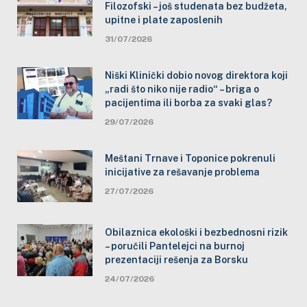
Filozofski – još studenata bez budžeta,
upitne i plate zaposlenih
31/07/2026
Niški Klinički dobio novog direktora koji
„radi što niko nije radio“ – briga o
pacijentima ili borba za svaki glas?
29/07/2026
Meštani Trnave i Toponice pokrenuli
inicijative za rešavanje problema
27/07/2026
Obilaznica ekološki i bezbednosni rizik
– poručili Pantelejci na burnoj
prezentaciji rešenja za Borsku
24/07/2026