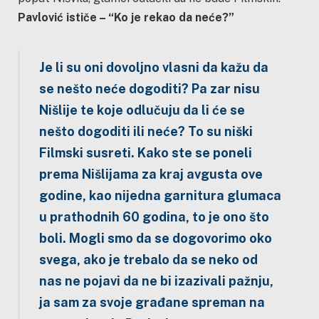
Pavlović ističe – “Ko je rekao da neće?”
Je li su oni dovoljno vlasni da kažu da
se nešto neće dogoditi? Pa zar nisu
Nišlije te koje odlučuju da li će se
nešto dogoditi ili neće? To su niški
Filmski susreti. Kako ste se poneli
prema Nišlijama za kraj avgusta ove
godine, kao nijedna garnitura glumaca
u prathodnih 60 godina, to je ono što
boli. Mogli smo da se dogovorimo oko
svega, ako je trebalo da se neko od
nas ne pojavi da ne bi izazivali pažnju,
ja sam za svoje građane spreman na