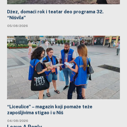
Džez, domaći rok i teatar deo programa 32.
“Nišvila”
05/08/2026
“Liceulice” – magazin koji pomaže teže
zapošljivima stigao i u Niš
04/08/2026
Leave A Reply