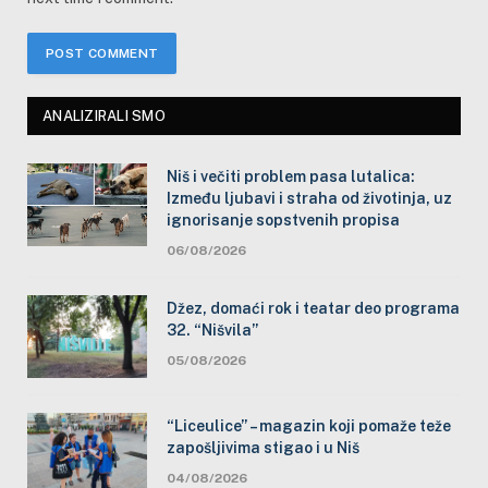
ANALIZIRALI SMO
Niš i večiti problem pasa lutalica:
Između ljubavi i straha od životinja, uz
ignorisanje sopstvenih propisa
06/08/2026
Džez, domaći rok i teatar deo programa
32. “Nišvila”
05/08/2026
“Liceulice” – magazin koji pomaže teže
zapošljivima stigao i u Niš
04/08/2026