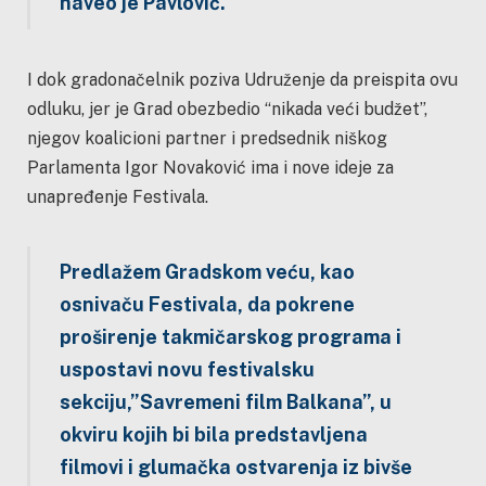
naveo je Pavlović.
I dok gradonačelnik poziva Udruženje da preispita ovu
odluku, jer je Grad obezbedio “nikada veći budžet”,
njegov koalicioni partner i predsednik niškog
Parlamenta Igor Novaković ima i nove ideje za
unapređenje Festivala.
Predlažem Gradskom veću, kao
osnivaču Festivala, da pokrene
proširenje takmičarskog programa i
uspostavi novu festivalsku
sekciju,”Savremeni film Balkana”, u
okviru kojih bi bila predstavljena
filmovi i glumačka ostvarenja iz bivše