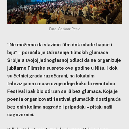
Foto: Božidar Pešić
“Ne možemo da slavimo film dok mlade hapse i
biju” – poručilo je Udruženje filmskih glumaca
Srbije u svojoj jednoglasnoj odluci da ne organizuje
jubilarne Filmske susrete ove godine u Nišu. I dok
su čelnici grada razočarani, na lokalnim
televizijama iznose svoje ideje kako bi eventulno
Festival ipak bio održan sa ili bez glumaca. Koja je
poenta organizovati festival glumačkih dostignuća
bez onih kojima nagrade i pripadaju – pitaju naši
sagovornici.