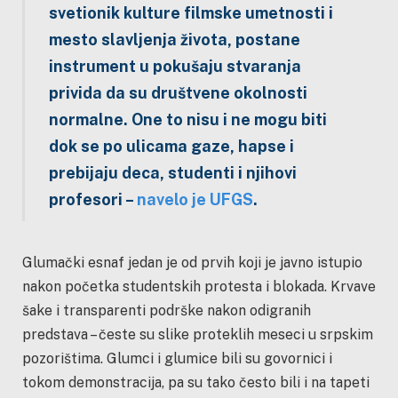
svetionik kulture filmske umetnosti i
mesto slavljenja života, postane
instrument u pokušaju stvaranja
privida da su društvene okolnosti
normalne. One to nisu i ne mogu biti
dok se po ulicama gaze, hapse i
prebijaju deca, studenti i njihovi
profesori –
navelo je UFGS
.
Glumački esnaf jedan je od prvih koji je javno istupio
nakon početka studentskih protesta i blokada. Krvave
šake i transparenti podrške nakon odigranih
predstava – česte su slike proteklih meseci u srpskim
pozorištima. Glumci i glumice bili su govornici i
tokom demonstracija, pa su tako često bili i na tapeti