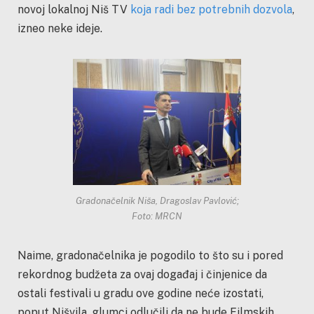
novoj lokalnoj Niš TV
koja radi bez potrebnih dozvola
,
izneo neke ideje.
Gradonačelnik Niša, Dragoslav Pavlović;
Foto: MRCN
Naime, gradonačelnika je pogodilo to što su i pored
rekordnog budžeta za ovaj događaj i činjenice da
ostali festivali u gradu ove godine neće izostati,
poput Nišvila, glumci odlučili da ne bude Filmskih.