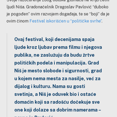
ljudi Niša. Gradonačelnik Dragoslav Pavlović “duboko
je pogođen” ovim razvojem događaja, te se “boji” da je
ovim činom
Festival iskorišćen u “političke svrhe”
.
Ovaj festival, koji decenijama spaja
ljude kroz ljubav prema filmu i njegova
publika, ne zaslužuju da budu žrtve
političkih podela i manipulacija. Grad
Niš je mesto slobode i sigurnosti, grad
u kojem nema mesta za nasilje, već za
dijalog i kulturu. Nama su gosti
svetinja, a Niš je oduvek bio i ostaće
domaćin koji sa radošću dočekuje sve
one koji dolaze sa dobrim namerama –