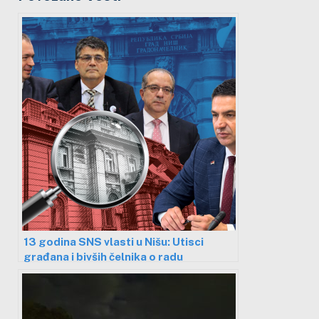
13 godina SNS vlasti u Nišu: Utisci
građana i bivših čelnika o radu
gradonačelnika koji skandira “ustaše”