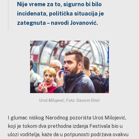
Nije vreme za to, sigurno bi bilo
incidenata, politička situacija je
zategnuta – navodi Jovanović.
Uroš Milojević; Foto: Davorin Dinić
I glumac niškog Narodnog pozorišta Uroš Milojević,
koji je tokom dva prethodna izdanja Festivala bio u
ulozi voditelja, kaže da u potpunosti podržava ovakvu