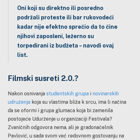
Oni koji su direktno ili posredno
podržali proteste ili bar rukovodeći
kadar nije efektno sprečio da to čine
njihovi zaposleni, ležerno su
torpedirani iz budžeta – navodi ovaj
list.
Filmski susreti 2.0.?
Nakon osnivanja
studentskih grupa
i
novinarskih
udruženja
koja su vlastima bliža k srcu, ima li načina
da se oformi i grupa glumaca koja bi zamenila
postojeće Udurženje u organizaciji Festivala?
Zvaničnih odgovora nema, ali je gradonačelnik
Pavlović, u sada svom već redovnom gostovanju na