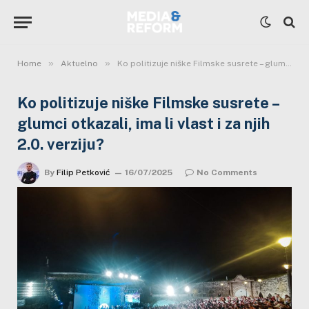
»
»
Home
Aktuelno
Ko politizuje niške Filmske susrete – glumci otkazali, ima li vlast i za njih 2.0. verziju?
Ko politizuje niške Filmske susrete –
glumci otkazali, ima li vlast i za njih
2.0. verziju?
By
Filip Petković
16/07/2025
No Comments