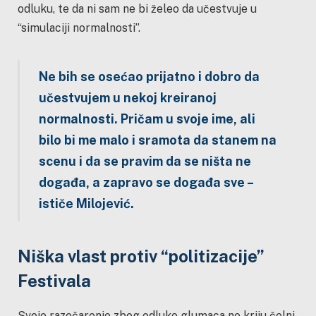
odluku, te da ni sam ne bi želeo da učestvuje u
“simulaciji normalnosti”.
Ne bih se osećao prijatno i dobro da
učestvujem u nekoj kreiranoj
normalnosti. Pričam u svoje ime, ali
bilo bi me malo i sramota da stanem na
scenu i da se pravim da se ništa ne
događa, a zapravo se događa sve –
ističe Milojević.
Niška vlast protiv “politizacije”
Festivala
Svoje razočarenje zbog odluke glumaca ne kriju čelni