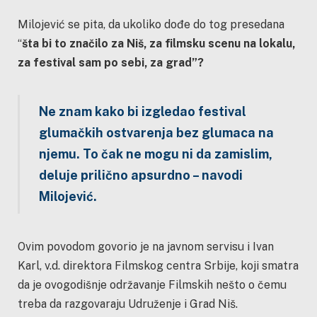
Milojević se pita, da ukoliko dođe do tog presedana
“
šta bi to značilo za Niš, za filmsku scenu na lokalu,
za festival sam po sebi, za grad”?
Ne znam kako bi izgledao festival
glumačkih ostvarenja bez glumaca na
njemu. To čak ne mogu ni da zamislim,
deluje prilično apsurdno – navodi
Milojević.
Ovim povodom govorio je na javnom servisu i Ivan
Karl, v.d. direktora Filmskog centra Srbije, koji smatra
da je ovogodišnje održavanje Filmskih nešto o čemu
treba da razgovaraju Udruženje i Grad Niš.