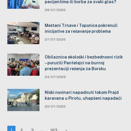
pacijentima ili borba za svaki glas?
29/07/2026
Meštani Trnave i Toponice pokrenuli
inicijative za rešavanje problema
27/07/2026
Obilaznica ekološki i bezbednosni rizik
– poručili Pantelejci na burnoj
prezentaciji rešenja za Borsku
24/07/2026
Niški novinari napadnuti tokom Prajd
karavana u Pirotu, uhapšeni napadači
20/07/2026
…
Next
1
2
3
163