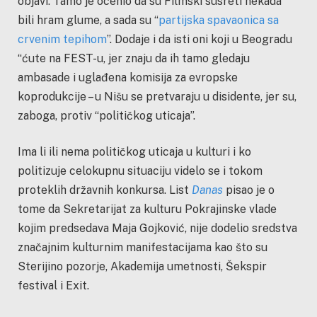
objavi. Tamo je ocenio da su Filmski susreti nekada
bili hram glume, a sada su “
partijska spavaonica sa
crvenim tepihom
”. Dodaje i da isti oni koji u Beogradu
“
ćute na FEST-u, jer znaju da ih tamo gledaju
ambasade i uglađena komisija za evropske
koprodukcije – u Nišu se pretvaraju u disidente, jer su,
zaboga, protiv “političkog uticaja”.
Ima li ili nema političkog uticaja u kulturi i ko
politizuje celokupnu situaciju videlo se i tokom
proteklih državnih konkursa. List
Danas
pisao je o
tome da Sekretarijat za kulturu Pokrajinske vlade
kojim predsedava Maja Gojković, nije dodelio sredstva
značajnim kulturnim manifestacijama kao što su
Sterijino pozorje, Akademija umetnosti, Šekspir
festival i Exit.