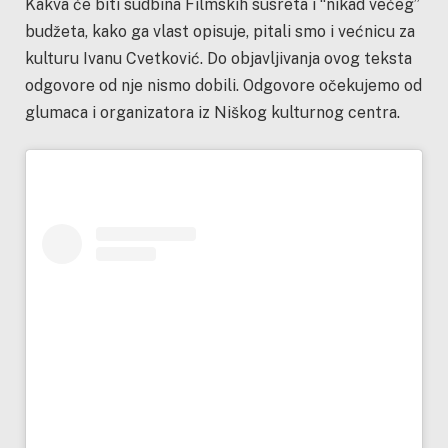
Kakva će biti sudbina Filmskih susreta i “nikad većeg”
budžeta, kako ga vlast opisuje, pitali smo i većnicu za
kulturu Ivanu Cvetković. Do objavljivanja ovog teksta
odgovore od nje nismo dobili. Odgovore očekujemo od
glumaca i organizatora iz Niškog kulturnog centra.