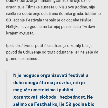
Odluka Udruženja filmskih glumaca Srbije da ne
organizuje Filmske susrete u Nišu ove godine, nije
naišla na odobrenje od strane čelnika grada. Jubilarno
60. izdanje Festivala trebalo je da dočeka Nišlije i
Nišlijke i ove godine na Letnjoj pozornici u Tvrđavi
krajem avgusta.
Ipak, društveno-politička situacija u zemlji bila je
povod da Udruženje od toga odustane, jer ne žele da
glume normalnost.
Nije moguće organizovati festival u
duhu onoga što mu je svrha, niti je
moguće umetnicima i publici
garantovati slobodu i bezbednost. Ne
želimo da Festival koji je 59 godina bio