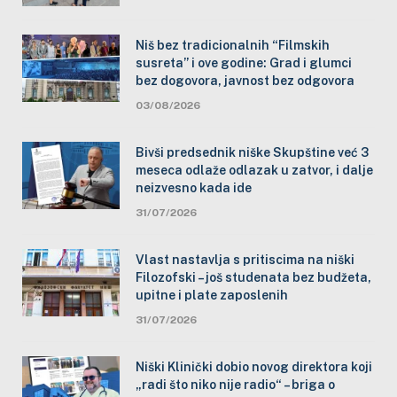
Niš bez tradicionalnih “Filmskih
susreta” i ove godine: Grad i glumci
bez dogovora, javnost bez odgovora
03/08/2026
Bivši predsednik niške Skupštine već 3
meseca odlaže odlazak u zatvor, i dalje
neizvesno kada ide
31/07/2026
Vlast nastavlja s pritiscima na niški
Filozofski – još studenata bez budžeta,
upitne i plate zaposlenih
31/07/2026
Niški Klinički dobio novog direktora koji
„radi što niko nije radio“ – briga o