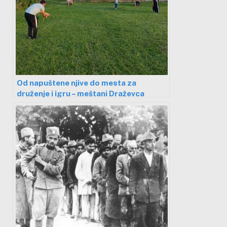
Od napuštene njive do mesta za
druženje i igru – meštani Draževca
uredili prostor u svom selu