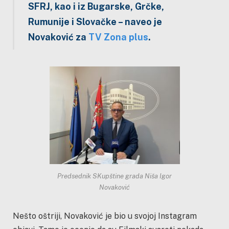
SFRJ, kao i iz Bugarske, Grčke,
Rumunije i Slovačke – naveo je
Novaković za
TV Zona plus
.
Predsednik SKupštine grada Niša Igor
Novaković
Nešto oštriji, Novaković je bio u svojoj Instagram