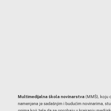
Multimedijalna škola novinarstva
(MMŠ), koju o
namenjena je sadašnjim i budućim novinarima, stu
onima koji žele da se oprobaju u kreiranju medijski