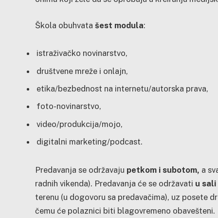
Škola obuhvata
šest modula
:
istraživačko novinarstvo,
društvene mreže i onlajn,
etika/bezbednost na internetu/autorska prava,
foto-novinarstvo,
video/produkcija/mojo,
digitalni marketing/podcast.
Predavanja se održavaju
petkom i subotom,
a sv
radnih vikenda). Predavanja će se održavati
u sal
terenu (u dogovoru sa predavačima), uz posete dru
čemu će polaznici biti blagovremeno obavešteni.