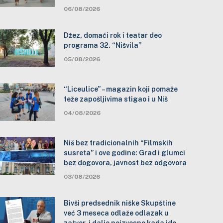
06/08/2026
Džez, domaći rok i teatar deo
programa 32. “Nišvila”
05/08/2026
“Liceulice” – magazin koji pomaže
teže zapošljivima stigao i u Niš
04/08/2026
Niš bez tradicionalnih “Filmskih
susreta” i ove godine: Grad i glumci
bez dogovora, javnost bez odgovora
03/08/2026
Bivši predsednik niške Skupštine
već 3 meseca odlaže odlazak u