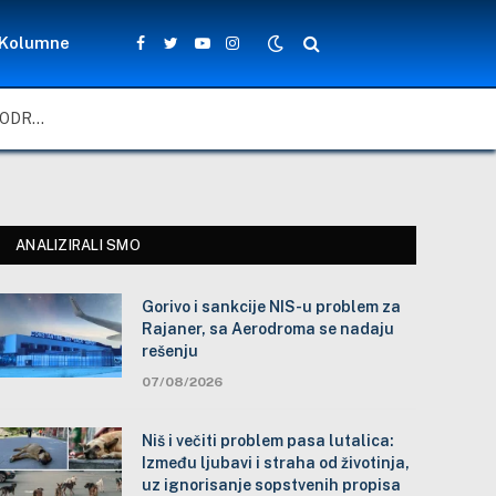
Kolumne
Facebook
Twitter
YouTube
Instagram
GORIVO I SANKCIJE NIS-U PROBLEM ZA RAJANER, SA AERODROMA SE NADAJU REŠENJU
ANALIZIRALI SMO
Gorivo i sankcije NIS-u problem za
Rajaner, sa Aerodroma se nadaju
rešenju
07/08/2026
Niš i večiti problem pasa lutalica:
Između ljubavi i straha od životinja,
uz ignorisanje sopstvenih propisa