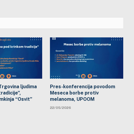
Trgovina ljudima
Pres-konferencija povodom
radicije”,
Meseca borbe protiv
mkinja “Osvit”
melanoma, UPOOM
22/05/2026