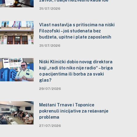
zatvor, i dalje neizvesno kada ide
31/07/2026
Vlast nastavlja s pritiscima na niški
Filozofski – još studenata bez
budžeta, upitne i plate zaposlenih
31/07/2026
Niški Klinički dobio novog direktora
koji „radi što niko nije radio“ – briga
o pacijentima ili borba za svaki
glas?
29/07/2026
Meštani Trnave i Toponice
pokrenuli inicijative za rešavanje
problema
27/07/2026