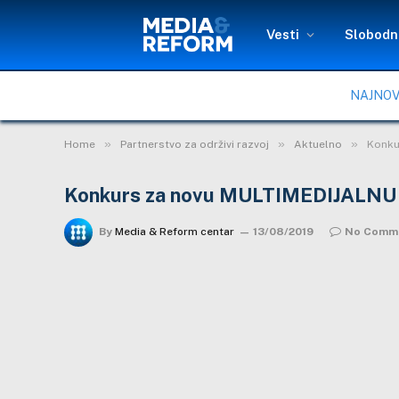
Vesti
Slobodni
NAJNOV
»
»
»
Home
Partnerstvo za održivi razvoj
Aktuelno
Konku
Konkurs za novu MULTIMEDIJAL
By
Media & Reform centar
13/08/2019
No Comm