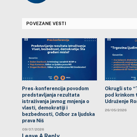
POVEZANE VESTI
Pres-konferencija povodom
Okrugli sto “
predstavljanja rezultata
pod krinkom t
istraživanja javnog mnjenja o
Udruženje Ro
vlasti, demokratiji i
26/05/2026
bezbednosti, Odbor za ljudska
prava Niš
09/07/2026
Leave A Reply