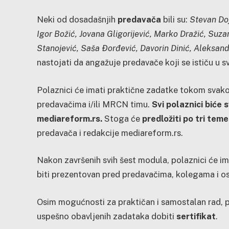
Neki od dosadašnjih
predavača
bili su:
Stevan Doj
Igor Božić, Jovana Gligorijević, Marko Dražić, Suza
Stanojević, Saša Đorđević, Davorin Dinić, Aleksand
nastojati da angažuje predavače koji se ističu u 
Polaznici će imati praktične zadatke tokom svako
predavačima i/ili MRCN timu.
Svi polaznici biće 
mediareform.rs.
Stoga će
predložiti po tri teme
predavača i redakcije mediareform.rs.
Nakon završenih svih šest modula, polaznici će i
biti prezentovan pred predavačima, kolegama i o
Osim mogućnosti za praktičan i samostalan rad, p
uspešno obavljenih zadataka dobiti
sertifikat
.