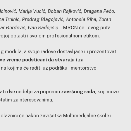
činović, Marija Vučić, Boban Rajković, Dragana Pećo,
na Trninić, Predrag Blagojević, Antonela Riha, Zoran
ar Đorđević, Ivan Radojičić
… MRCN će i ovog puta
svojoj oblasti i svojom profesionalnom etikom.
g modula, a svoje radove dostavljaće ili prezentovati
sve vreme podsticani da stvaraju i za
na kojima će raditi uz podršku i mentorstvo
mati dve nedelje za pripremu
završnog rada
, koji može
stalim zainteresovanima.
olaznici će nakon završetka Multimedijalne škole i