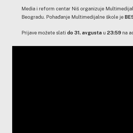
Media i reform centar Niš organizuje Multimedij
Beogradu. Pohađanje Multimedijalne škole je
BE
Prijave možete slati
do 31. avgusta
u
23:59
na a