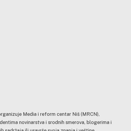
rganizuje Media i reform centar Niš (MRCN),
dentima novinarstva i srodnih smerova, blogerima i
h sadržaja ili usavrše svoja znanja i veštine.