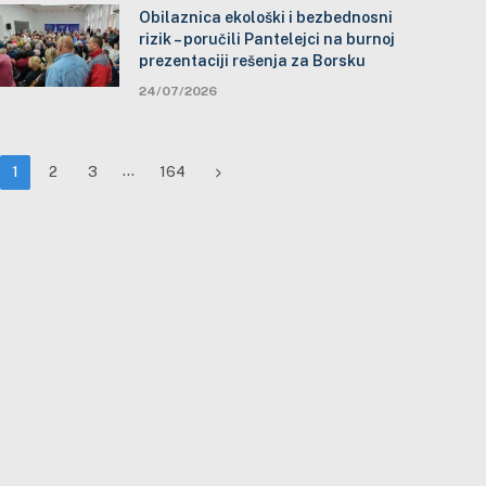
Obilaznica ekološki i bezbednosni
rizik – poručili Pantelejci na burnoj
prezentaciji rešenja za Borsku
24/07/2026
…
Next
1
2
3
164