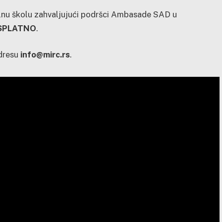
alnu školu zahvaljujući podršci Ambasade SAD u
SPLATNO
.
dresu
info@mirc.rs
.