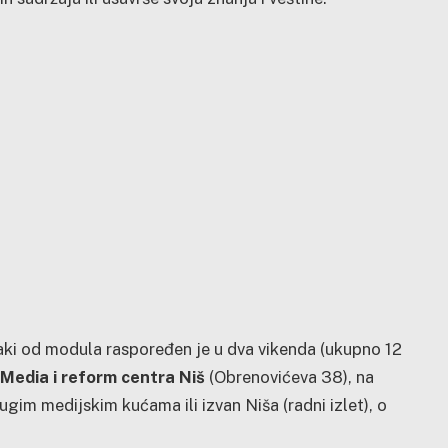
aki od modula raspoređen je u dva vikenda (ukupno 12
i Media i reform centra Niš
(Obrenovićeva 38), na
gim medijskim kućama ili izvan Niša (radni izlet), o