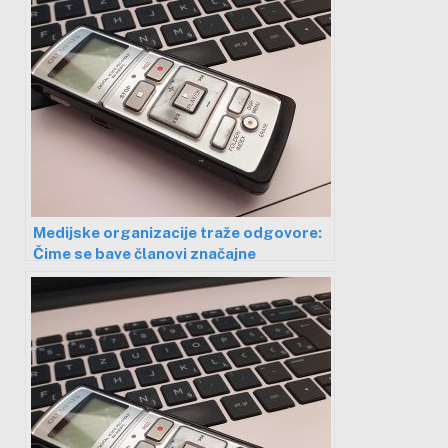
Medijske organizacije traže odgovore:
Čime se bave članovi značajne
„medijske snage”?