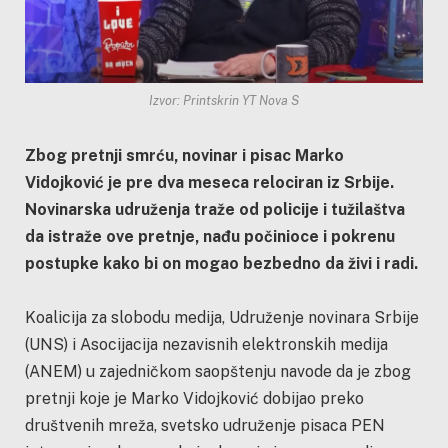
Izvor: Printskrin YT Nova S
Zbog pretnji smrću, novinar i pisac Marko
Vidojković je pre dva meseca relociran iz Srbije.
Novinarska udruženja traže od policije i tužilaštva
da istraže ove pretnje, nađu počinioce i pokrenu
postupke kako bi on mogao bezbedno da živi i radi.
Koalicija za slobodu medija, Udruženje novinara Srbije
(UNS) i Asocijacija nezavisnih elektronskih medija
(ANEM) u zajedničkom saopštenju navode
da je zbog
pretnji koje je Marko Vidojković dobijao preko
društvenih mreža, svetsko udruženje pisaca PEN