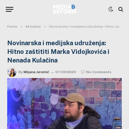
»
»
Home
Aktuelno
Novinarska i medijska udruženja: Hitno zaštititi Marka Vidojkovića i Nenada Kulačina
Novinarska i medijska udruženja:
Hitno zaštititi Marka Vidojkovića i
Nenada Kulačina
By
Miljana Jeremić
07/03/2023
No Comments