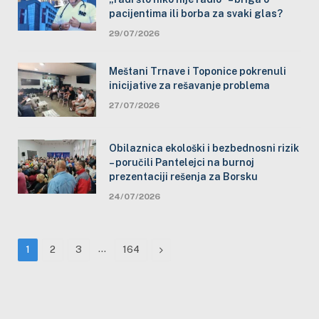
pacijentima ili borba za svaki glas?
29/07/2026
Meštani Trnave i Toponice pokrenuli
inicijative za rešavanje problema
27/07/2026
Obilaznica ekološki i bezbednosni rizik
– poručili Pantelejci na burnoj
prezentaciji rešenja za Borsku
24/07/2026
…
Next
1
2
3
164