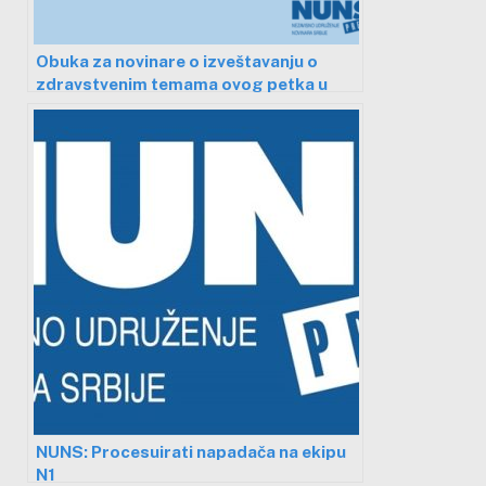
Obuka za novinare o izveštavanju o
zdravstvenim temama ovog petka u
Nišu
NUNS: Procesuirati napadača na ekipu
N1