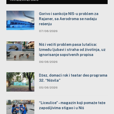
Gorivo i sankcije NIS-u problem za
Rajaner, sa Aerodroma se nadaju
rešenju
07/08/2026
Niš i večiti problem pasa lutalica:
Između ljubavi i straha od životinja, uz
ignorisanje sopstvenih propisa
06/08/2026
Džez, domaći rok i teatar deo programa
32. “Nišvila”
05/08/2026
“Liceulice” – magazin koji pomaže teže
zapošljivima stigao i u Niš