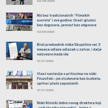
04/08/2026
Niš bez tradicionalnih “Filmskih
susreta” i ove godine: Grad i glumci
bez dogovora, javnost bez odgovora
03/08/2026
Bivši predsednik niške Skupštine već 3
meseca odlaže odlazak u zatvor, i dalje
neizvesno kada ide
31/07/2026
Vlast nastavlja s pritiscima na niški
Filozofski – još studenata bez budžeta,
upitne i plate zaposlenih
31/07/2026
Niški Klinički dobio novog direktora koji
„radi što niko nije radio“ – briga o