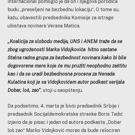
internacional pomoglo je da on i njegova porodica
budu „preseljeni na bezbednu lokaciju“.
O tome su,
kažu, obavestili predsednika Komisije za istrage
ubistava novinara Verana Matića.
„Koalicija za slobodu medija, UNS i ANEM traže da se
zbog ugroženosti Marka Vidojkovića hitno sastane
Stalna radna grupa za bezbednost novinara kako bi bile
dogovorene mere koje će mu pružiti neophodnu zaštitu
kao i da se uradi bezbednosna procena za Nenada
Kulačina koji je sa Vidojkovićem autor podkast serijala
Dobar, loš, zao”
, stoji u saopštenju.
Da podsetimo, 4. marta je b
ivši predsednik Srbije i
predsednik Socijaldemokratske stranke Boris Tadić
izjavio da je pisac i jedan od autora podkasta „Dobar
loš zao“ Marko Vidojković morao da bude relociran