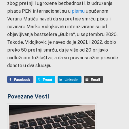
zbog pretnji i ugrožene bezbednosti. Iz udruženja
pisaca PEN internacional su u
pismu
upućenom
Veranu Matiću naveli da su p
retnje smrću piscu i
novinaru Marku Vidojkoviću intenzivirane su od
objavljivanja bestselera „Đubre“, u septembru 2020.
Takođe, Vidojković je naveo da je 2021. i 2022. dobio
preko 50 pretnji smrću, da je više od 20 prijavio
nadležnom tužilaštvu, a da su pravnosnažne presude
donete u dva slučaja.
Facebook
Tweet
LinkedIn
Email
Povezane Vesti