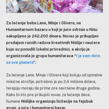
Za lečenje beba Lane, Minje i Olivera, na
Humanitarnom bazaru u koji je juče održan u Nišu
sakupljeno je 242.200 dinara. Novac je prikupljen
prodajom ručnih radova kreativnih Nišlija i vaučera
koje su ponudili lokalni privrednici, a akciju je
organizovala je grupa humanitaraca “
I ja sam dete
sa ove planete
”.
Za lečenje Lane, Minje i Olivera koji boluju od spinalne
mišićne atrofije, potrebno je po 2,4 miliona dolara,
terapiju moraju da prime pre navršene druge godine.
Kako bi što pre prikupili novac za lečenje dece,
humane
Nišlijke organizuju licitacije na fejsbuk
grupi, a juče i
humanitarni bazar.