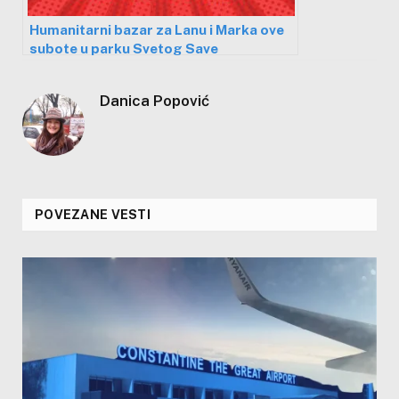
Humanitarni bazar za Lanu i Marka ove
subote u parku Svetog Save
Danica Popović
POVEZANE VESTI