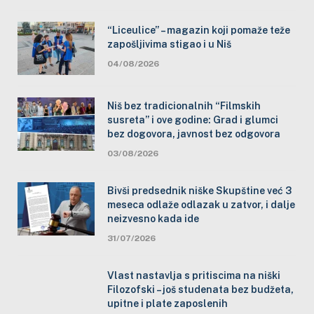
“Liceulice” – magazin koji pomaže teže
zapošljivima stigao i u Niš
04/08/2026
Niš bez tradicionalnih “Filmskih
susreta” i ove godine: Grad i glumci
bez dogovora, javnost bez odgovora
03/08/2026
Bivši predsednik niške Skupštine već 3
meseca odlaže odlazak u zatvor, i dalje
neizvesno kada ide
31/07/2026
Vlast nastavlja s pritiscima na niški
Filozofski – još studenata bez budžeta,
upitne i plate zaposlenih