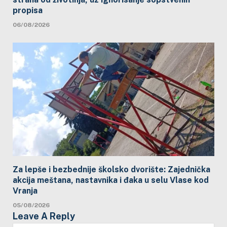
propisa
06/08/2026
Za lepše i bezbednije školsko dvorište: Zajednička
akcija meštana, nastavnika i đaka u selu Vlase kod
Vranja
05/08/2026
Leave A Reply