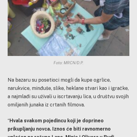
Foto: MRCN/D.P.
Na bazaru su posetioci mogli da kupe ogrlice,
narukvice, minđuše, slike, heklane stvari kao i igračke,
a najmlađi su uživali u iscrtavanju lica, u društvu svojih
omiljenih junaka iz crtanih filmova.
“
Hvala svakom pojedincu koji je doprineo
prikupljanju novca. Iznos će biti ravnomerno