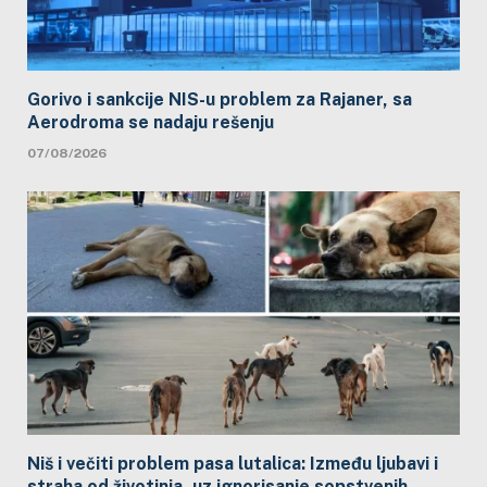
Gorivo i sankcije NIS-u problem za Rajaner, sa
Aerodroma se nadaju rešenju
07/08/2026
Niš i večiti problem pasa lutalica: Između ljubavi i
straha od životinja, uz ignorisanje sopstvenih