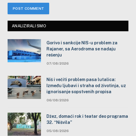
ANALIZIRALI SMO
Gorivo i sankcije NIS-u problem za
Rajaner, sa Aerodroma se nadaju
rešenju
07/08/2026
Niš i večiti problem pasa lutalica:
Između ljubavi i straha od životinja, uz
ignorisanje sopstvenih propisa
06/08/2026
Džez, domaći rok i teatar deo programa
32. “Nišvila”
05/08/2026