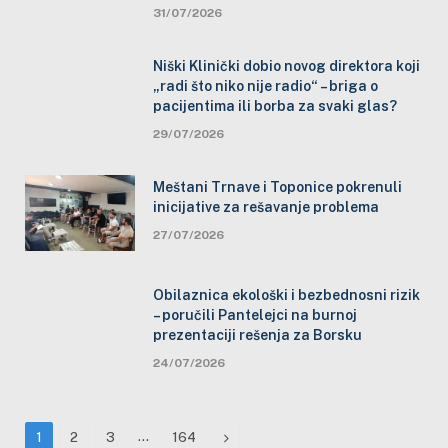
31/07/2026
Niški Klinički dobio novog direktora koji
„radi što niko nije radio“ – briga o
pacijentima ili borba za svaki glas?
29/07/2026
Meštani Trnave i Toponice pokrenuli
inicijative za rešavanje problema
27/07/2026
Obilaznica ekološki i bezbednosni rizik
– poručili Pantelejci na burnoj
prezentaciji rešenja za Borsku
24/07/2026
…
Next
1
2
3
164