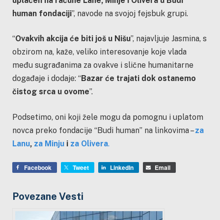
uplaćen na račune Lane, Minje i Olivera u Budi
human fondaciji
”, navode na svojoj fejsbuk grupi.
“
Ovakvih akcija će biti još u Nišu
”, najavljuje Jasmina, s
obzirom na, kaže, veliko interesovanje koje vlada
među sugrađanima za ovakve i slične humanitarne
događaje i dodaje: “
Bazar će trajati dok ostanemo
čistog srca u ovome
”.
Podsetimo, oni koji žele mogu da pomognu i uplatom
novca preko fondacije “Budi human” na linkovima –
za
Lanu
,
za Minju
i
za Olivera
.
Facebook
Tweet
LinkedIn
Email
Povezane Vesti