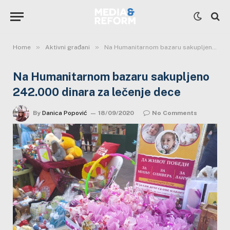
»
»
Home
Aktivni građani
Na Humanitarnom bazaru sakupljeno 242.000 dinara za lečenje dece
Na Humanitarnom bazaru sakupljeno
242.000 dinara za lečenje dece
By
Danica Popović
18/09/2020
No Comments