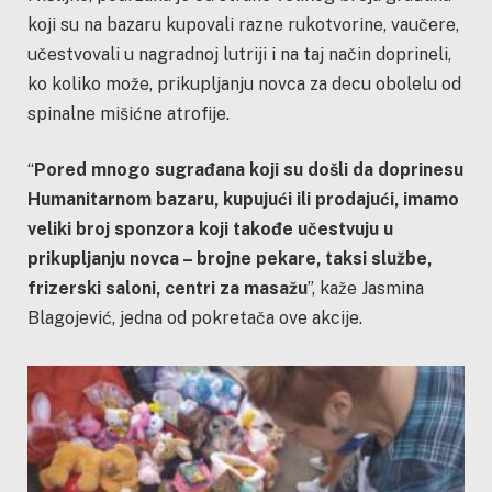
koji su na bazaru kupovali razne rukotvorine, vaučere,
učestvovali u nagradnoj lutriji i na taj način doprineli,
ko koliko može, prikupljanju novca za decu obolelu od
spinalne mišićne atrofije.
“
Pored mnogo sugrađana koji su došli da doprinesu
Humanitarnom bazaru, kupujući ili prodajući, imamo
veliki broj sponzora koji takođe učestvuju u
prikupljanju novca – brojne pekare, taksi službe,
frizerski saloni, centri za masažu
”, kaže Jasmina
Blagojević, jedna od pokretača ove akcije.